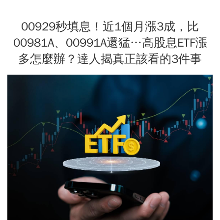
00929秒填息！近1個月漲3成，比
00981A、00991A還猛…高股息ETF漲
多怎麼辦？達人揭真正該看的3件事