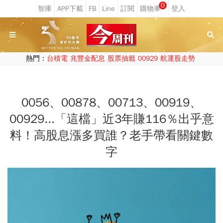
0
熱門：
台積電
兆豐金配息
股票抽籤
00929
航運股走勢
0056、00878、00713、00919、
00929...「這檔」近3年賺116％出乎意
料！高股息漲多買誰？老手帶看關鍵數
字