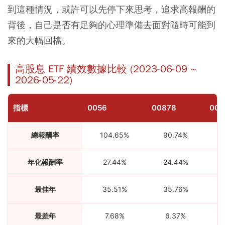
到這種情況，或許可以先停下來思考，追求高報酬的
背後，自己是否有足夠的心理準備去面對隨時可能到
來的大幅回檔。
高股息 ETF 績效數據比較 (2023-06-09 ~
2026-05-22)
指標
0056
00878
007
總報酬率
104.65%
90.74%
5
年化報酬率
27.44%
24.44%
1
最佳年
35.51%
35.76%
1
最差年
7.68%
6.37%