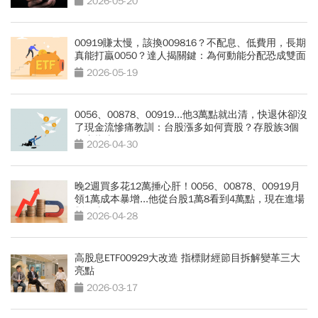
2026-05-20
00919賺太慢，該換009816？不配息、低費用，長期
真能打贏0050？達人揭關鍵：為何動能分配恐成雙面
刃
2026-05-19
0056、00878、00919...他3萬點就出清，快退休卻沒
了現金流慘痛教訓：台股漲多如何賣股？存股族3個
穩賺指南
2026-04-30
晚2週買多花12萬捶心肝！0056、00878、00919月
領1萬成本暴增...他從台股1萬8看到4萬點，現在進場
划得來？
2026-04-28
高股息ETF00929大改造 指標財經節目拆解變革三大
亮點
2026-03-17