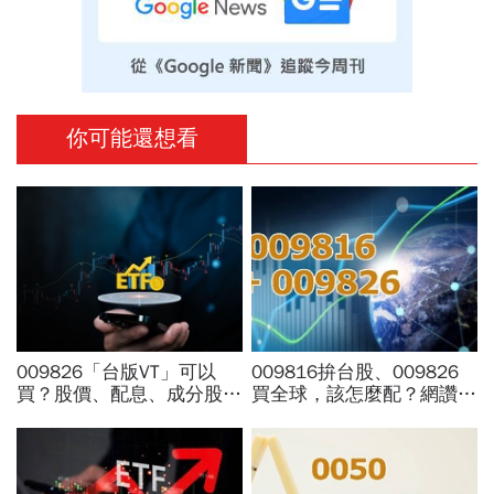
你可能還想看
009826「台版VT」可以
009816拚台股、009826
買？股價、配息、成分股…
買全球，該怎麼配？網讚
和全球VT哪不同，為何連
「最強懶人投資」...為何股
周冠男都說009826上市是
海老牛說，這種人不適合
邁大步？
買？