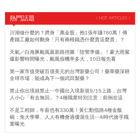
熱門話題
/ HOT ARTICLES /
川湖做什麼的？躋身「萬金股」抱1張年賺760萬！傳
產鐵工廠如何翻身「只有兩根鐵憑什麼賣這麼貴」？
天氣／白海豚颱風最新路徑圖「陸警準備」！豪大雨紫
爆影響時間曝光，颱風假機率多大，10日報先看
第一家市值突破百億美元的台灣新藥公司！藥華藥深耕
全球市場，能成為下一個武田製藥？
禁止你出境就禁止…中國出入境新規9/15上路，台灣
人小心「有去無回」？4種職業特別注意：前例在這
不是工程師，年薪也有330萬！黃仁勳指路4種金飯
碗：免大學畢、人人有機會過優渥生活…AI時代搶手職
業曝光