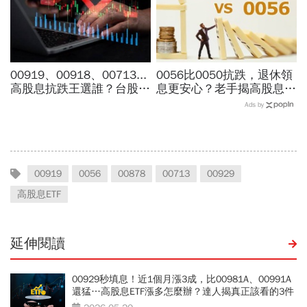
00919、00918、00713...
0056比0050抗跌，退休領
高股息抗跌王選誰？台股7
息更安心？老手揭高股息
月跌6％，它竟逆勢漲
「4大致命傷」：股息再投
Ads by
4％...存幾年回本、二代健
入也追不上，13年總報酬
保門檻一次看
竟輸600％
00919
0056
00878
00713
00929
高股息ETF
延伸閱讀
00929秒填息！近1個月漲3成，比00981A、00991A
還猛…高股息ETF漲多怎麼辦？達人揭真正該看的3件
事