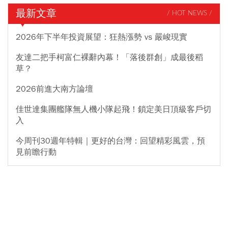
最新文章
/ HOT NEWS /
2026年下半年投資展望：狂熱漲勢 vs 嚴峻現實
友達二把手柯富仁裸辭內幕！「落後群創」成最後稻
草？
2026前進大南方論壇
佳世達集團艦隊無人機小隊起飛！鎖定美日頂級客戶切
入
今周刊30週年特輯｜更好的台灣：回望精彩風雲，預
見前瞻行動