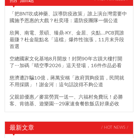
「把BNT吹成神藥、誤導防疫政策」誰上演台灣需要中
國施予恩惠的大戲？杜奕瑾：還防疫團隊一個公道
欣興、南電、景碩、臻鼎-KY、金居、尖點...PCB買誰
最賺？杜金龍點名「這檔」爆炸性強漲，11月末升段
首選
空總國家文化基地8月開放！封閉90年古蹟大樓打開
了…加碼「晴空季2026」這天登場，16件作品必看
慈濟遭詐騙10億，蔣萬安稱「政府買夠疫苗，民間就
不用採購」！謝金河：這句話說得不夠公道
父親節優惠／麥當勞買一送一、六福村免費玩！必勝
客、肯德基、遊樂園…29家速食餐飲飯店好康必收
最新文章
/ HOT NEWS /