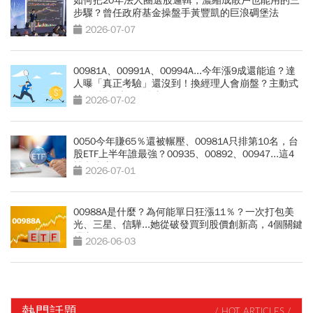
如何把20年法人圈選股邏輯，濃縮成散戶也能用的三
步驟？曾任政府基金操盤手黃豐凱的巨浪碉堡法
2026-07-07
00981A、00991A、00994A...今年漲9成還能追？達
人曝「真正考驗」還沒到！換經理人會崩盤？主動式
ETF進場前必知3件事
2026-07-02
0050今年賺65％還被輾壓、00981A只排第10名，台
股ETF上半年誰最強？00935、00892、00947...這4
檔翻倍賺
2026-07-01
00988A是什麼？為何能單日狂漲11％？一次打包美
光、三星、信驊...她從破發買到股價創新高，4個關鍵
理由
2026-06-03
熱門話題
/ HOT ARTICLES /