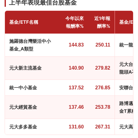
上半年表現最佳台股基金
今年以來
近1年報
基金/ETF名稱
基金/ET
報酬率%
酬率%
施羅德台灣樂活中小
統一龍馬
144.83
250.11
基金_A類型
元大台灣
元大新主流基金
140.90
279.82
龍頭A不
統一中小基金
安聯台灣
137.52
276.85
路博邁台
元大經貿基金
137.46
253.78
金T累積
元大多多基金
元大高科
131.60
267.31