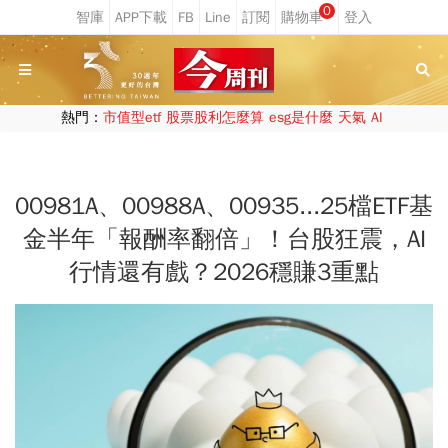
0
熱門：
市值型etf
股票股利怎麼算
esg是什麼
天氣
AI
00981A、00988A、00935...25檔ETF基
金半年「報酬率翻倍」！台股狂震，AI
行情還有戲？2026穩賺3重點