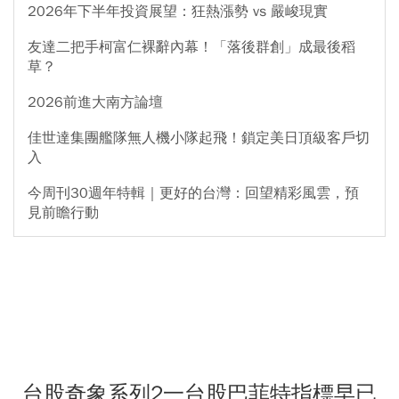
2026年下半年投資展望：狂熱漲勢 vs 嚴峻現實
友達二把手柯富仁裸辭內幕！「落後群創」成最後稻
草？
2026前進大南方論壇
佳世達集團艦隊無人機小隊起飛！鎖定美日頂級客戶切
入
今周刊30週年特輯｜更好的台灣：回望精彩風雲，預
見前瞻行動
台股奇象系列2一台股巴菲特指標早已