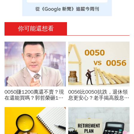
你可能還想看
0050賺1200萬還不賣？現
0056比0050抗跌，退休領
在還能買嗎？郭哲榮砸1億
息更安心？老手揭高股息
狂掃1100張揭出場點位：4
「4大致命傷」：股息再投
萬7不敢買「可憐哪」
入也追不上，13年總報酬
竟輸600％