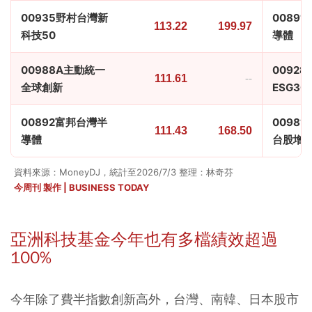
00935野村台灣新
0089
113.22
199.97
科技50
導體
00988A主動統一
0092
111.61
--
全球創新
ESG30
00892富邦台灣半
0098
111.43
168.50
導體
台股增
資料來源：MoneyDJ，統計至2026/7/3 整理：林奇芬
今周刊 製作 | BUSINESS TODAY
亞洲科技基金今年也有多檔績效超過
100%
今年除了費半指數創新高外，台灣、南韓、日本股市