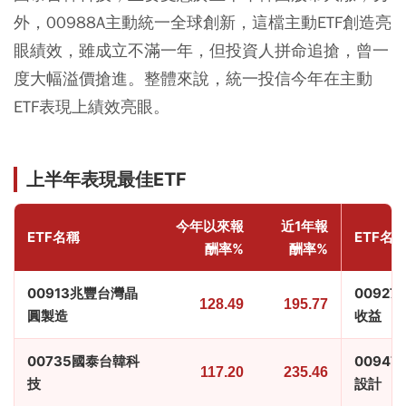
外，00988A主動統一全球創新，這檔主動ETF創造亮
眼績效，雖成立不滿一年，但投資人拼命追搶，曾一
度大幅溢價搶進。整體來說，統一投信今年在主動
ETF表現上績效亮眼。
上半年表現最佳ETF
今年以來報
近1年報
ETF名稱
ETF名
酬率%
酬率%
00913兆豐台灣晶
0092
128.49
195.77
圓製造
收益
00735國泰台韓科
00947
117.20
235.46
技
設計