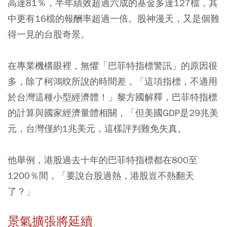
高達81％，半年績效超過六成的基金多達127檔，其
中更有16檔的報酬率超過一倍。股神漫天，又是個難
得一見的台股奇景。
在專業機構眼裡，無懼「巴菲特指標警訊」的原因很
多，除了柯鴻旼所說的時間差，「這項指標，不適用
於台灣這種小型經濟體！」黎方國解釋，巴菲特指標
的計算與國家經濟量體相關，「但美國GDP是29兆美
元，台灣僅約1兆美元，這樣評判難免失真。
他舉例，港股過去十年的巴菲特指標都在800至
1200％間，「要說台股過熱，港股豈不熱翻天
了？」
景氣擴張將延續