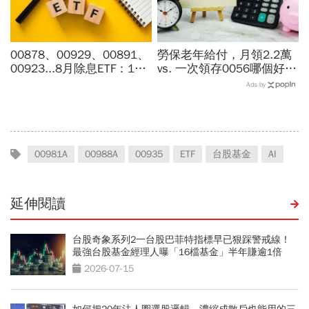
00878、00929、00891、
勞保老年給付，月領2.2萬
00923...8月除息ETF：14
vs. 一次領存0056哪個好？
檔年化配息率逾10%！配息
簡單一張表算給你看：「這
Ads by
金額、最後買進日，如何息
樣做」每月多出1萬生活費
利雙賺
00981A
00988A
00935
ETF
台股基金
AI
延伸閱讀
台股奇象系列2一台股巴菲特指標早已狠踩警戒線！
最強台股基金經理人曝「16檔基金」半年賺逾1倍
2026-07-15