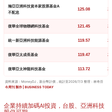
瀚亞亞洲科技資本家股票基金A
125.08
21
不配息
復華全球物聯網科技基金
121.45
22
統一新亞洲科技能源基金
119.57
26
復華亞太成長基金
119.47
22
復華亞太神龍科技基金
113.72
22
資料來源：MoneyDJ，新台幣計價，統計至2026/7/3 整理：林奇芬
今周刊 製作 | BUSINESS TODAY
企業持續加碼AI投資，台股、亞洲科技