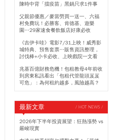
陳時中背「擋疫苗」黑鍋只求1件事
父親節優惠／麥當勞買一送一、六福
村免費玩！必勝客、肯德基、遊樂
園…29家速食餐飲飯店好康必收
《吉伊卡哇》電影7/31上映！威秀影
城特典、預售套票…販售資訊整理，
討伐棒+小卡必收、上映戲院一文看
兆基百億財務危機！包租教母4年前收
到房東私訊看出「包租代管龍頭岌岌
可危」：為何租約越多，風險越高？
最新文章
/ HOT NEWS /
2026年下半年投資展望：狂熱漲勢 vs
嚴峻現實