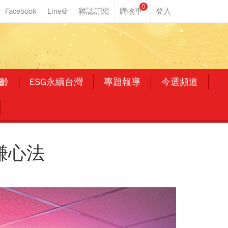
0
齡
ESG永續台灣
專題報導
今選頻道
賺心法