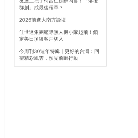
友達二把手柯富仁裸辭內幕！「落後
群創」成最後稻草？
2026前進大南方論壇
佳世達集團艦隊無人機小隊起飛！鎖
定美日頂級客戶切入
今周刊30週年特輯｜更好的台灣：回
望精彩風雲，預見前瞻行動