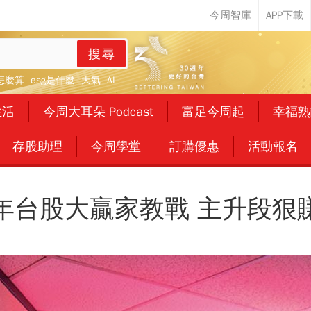
搜尋
怎麼算
esg是什麼
天氣
AI
生活
今周大耳朵 Podcast
富足今周起
幸福熟
存股助理
今周學堂
訂購優惠
活動報名
年台股大贏家教戰 主升段狠