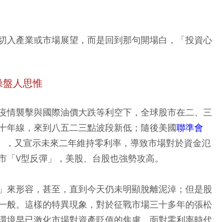
切入產業或市場展望，而是回到那句開場白，「投資心
操盤人思惟
疫情襲擊與國際油價大跌等利空下，全球股市在二、三
十年線，來到八五二三點波段新低；隨後美國
聯準會
鬆），又宣示未來二年維持零利率，導致市場對於資金氾
市「V型反彈」，美股、台股也強勢攻高。
」來形容，甚至，直到今天仍未明顯脫離泥淖；但是股
一般。這樣的特異現象，對於征戰市場三十多年的張松
環境早已激化市場對資產貶值的焦慮，面對零利率時代