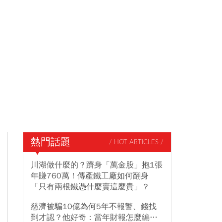
熱門話題
/ HOT ARTICLES /
川湖做什麼的？躋身「萬金股」抱1張
年賺760萬！傳產鐵工廠如何翻身
「只有兩根鐵憑什麼賣這麼貴」？
慈濟被騙10億為何5年不報警、錢找
到才認？他好奇：當年財報怎麼編…