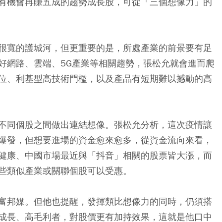
有機會再賺五成的趨勢成長股，可從「三個想像力」的
很寬的護城河，但更重要的是，所處產業的前景要有足
好網路、雲端、5G產業等相關趨勢，張松允就會進而爬
位、利基型高技術門檻，以及產品有短期難以撼動的高
不同個股之間做出連結想像。張松允分析，這次疫情讓
爆發，但想要進場的資金愈來愈多，從資金流向來看，
健康、中國市場最近與「抖音」相關的股票皆大漲，而
些類似產業或關聯個股可以受惠。
富邦媒。但他也提醒，發揮類比想像力的同時，仍須搭
成長、高毛利者，對股價更有加持效果，這就是他口中