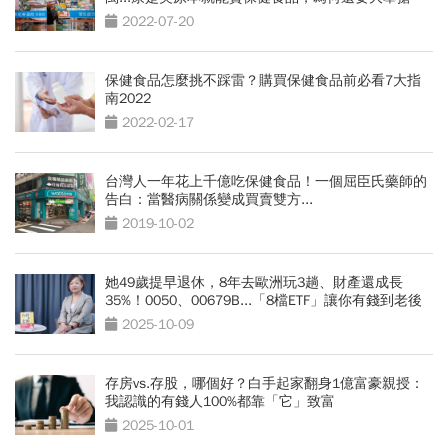
進？
2022-07-20
保健食品怎麼挑不踩雷？購買保健食品前必看7大指
南2022
2022-02-17
台灣人一年花上千億吃保健食品！一個屈臣氏藥師的
告白：當醫病關係變成買賣雙方...
2019-10-02
她49歲提早退休，8年去歐洲玩3趟、財產還成長
35%！0050、00679B...「8檔ETF」讓你有錢到老後
2025-10-09
存房vs.存股，哪個好？白手起家翻身1億富豪親授：
我認識的有錢人100%都靠「它」致富
2025-10-01