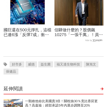
國巨還在500元掙扎，這檔
信驊做什麼的？股價飆
已連6漲「反彈7成」衝千
10275「一張千萬」！員工
金股，法人喊到1430元，
年薪平均540萬…中年失業
Ads by
還有5成空間
工程師如何孵出「萬金股」
好市多
威德
益生菌
福又達生物科技
陳旭文
保健品
延伸閱讀
一顆維他命比美國貴3倍！關稅抽30％竟比香菸更
高？高嘉瑜：經部承諾5年內逐步調降至20%