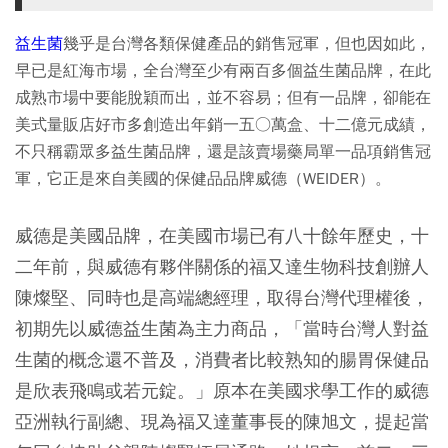
益生菌
幾乎是台灣各類保健產品的銷售冠軍，但也因如此，
早已是紅海市場，全台灣至少有兩百多個益生菌品牌，在此
成熟市場中要能脫穎而出，並不容易；但有一品牌，卻能在
美式量販店好市多創造出年銷一五○萬盒、十二億元成績，
不只稱霸眾多益生菌品牌，還是該賣場藥局單一品項銷售冠
軍，它正是來自美國的保健品品牌威德（WEIDER）。
威德是美國品牌，在美國市場已有八十餘年歷史，十
二年前，與威德有夥伴關係的福又達生物科技創辦人
陳燦堅、同時也是高端總經理，取得台灣代理權後，
初期先以威德益生菌為主力商品，「當時台灣人對益
生菌的概念還不普及，消費者比較熟知的腸胃保健品
是欣表飛鳴或若元錠。」原本在美國求學工作的威德
亞洲執行副總、現為福又達董事長的陳旭文，提起當