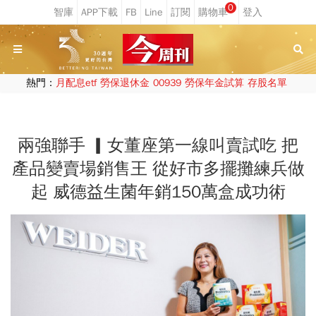
0
熱門：
月配息etf
勞保退休金
00939
勞保年金試算
存股名單
兩強聯手 ▎女董座第一線叫賣試吃 把
產品變賣場銷售王 從好市多擺攤練兵做
起 威德益生菌年銷150萬盒成功術