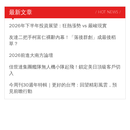
最新文章
/ HOT NEWS /
2026年下半年投資展望：狂熱漲勢 vs 嚴峻現實
友達二把手柯富仁裸辭內幕！「落後群創」成最後稻
草？
2026前進大南方論壇
佳世達集團艦隊無人機小隊起飛！鎖定美日頂級客戶切
入
今周刊30週年特輯｜更好的台灣：回望精彩風雲，預
見前瞻行動