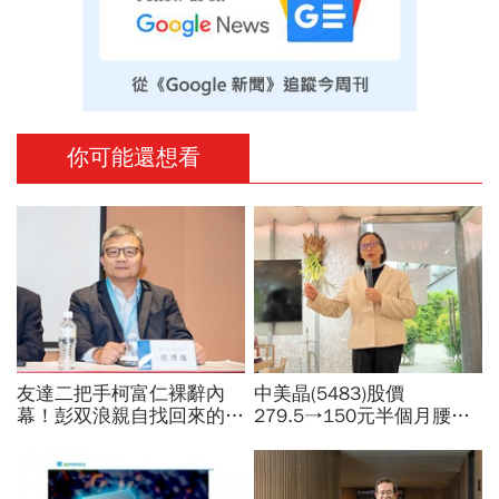
你可能還想看
友達二把手柯富仁裸辭內
中美晶(5483)股價
幕！彭双浪親自找回來的接
279.5→150元半個月腰
班人，為何最後撕破臉？
斬，徐秀蘭端出Q2好成
「落後群創」成最後稻草？
績、罕見抱屈自家股票：真
的被低估了