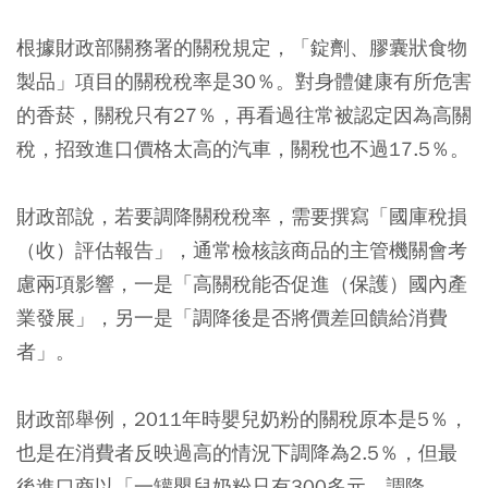
根據財政部關務署的關稅規定，「錠劑、膠囊狀食物
製品」項目的關稅稅率是30％。對身體健康有所危害
的香菸，關稅只有27％，再看過往常被認定因為高關
稅，招致進口價格太高的汽車，關稅也不過17.5％。
財政部說，若要調降關稅稅率，需要撰寫「國庫稅損
（收）評估報告」，通常檢核該商品的主管機關會考
慮兩項影響，一是「高關稅能否促進（保護）國內產
業發展」，另一是「調降後是否將價差回饋給消費
者」。
財政部舉例，2011年時嬰兒奶粉的關稅原本是5％，
也是在消費者反映過高的情況下調降為2.5％，但最
後進口商以「一罐嬰兒奶粉只有300多元，調降