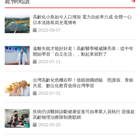
延伸閱讀
高齡化小島如今人口增加 電力自給率六成 全體一心
日本淡路島寫光電傳奇
2022-09-07
遠離失能才能好好老！高齡醫學權威陳亮恭：從中年
開始學習「自立生活」，動起來就對了
2022-07-11
台灣高齡化危機在即！借鏡德國經驗 照護假、青銀
共居、數位化教育值得台灣學習
2022-07-01
疾病仍須醫師診斷健康促進可由專業人員執行 迎接超
高齡物理治療限制應鬆綁
2022-05-25