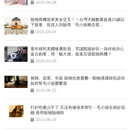
2022-09-28
寵物商機迎來黃金交叉！！台灣犬貓數量超過15歲以
下孩童 投資人別缺席「毛小孩概念股」
2021-05-04
童年移民美國慘遭欺負，苦讀闖進矽谷⋯為何他決心
返台創業，用「貓大便」挺進百億寵物商機？
2020-03-26
無聊、寂寞、失寵 寵物也會憂鬱—動物溝通師告訴你
如何幫毛小孩憂鬱退
2015-06-22
打針吃藥少不了 又沒有健保來幫忙—毛小孩生病好花
錢 善用寵物險補助
2015-06-16