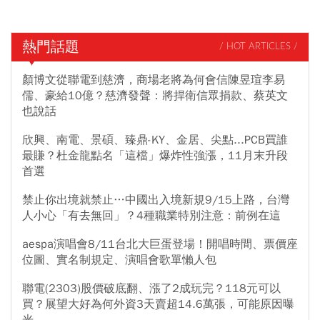
熱門話題
/ HOT ARTICLES /
顏博文從聯電到慈濟，商場老將為何會信陳昱瑄李易
儒、豪給10億？慈濟發聲：將捍衛信眾捐款、蔡英文
也說話
欣興、南電、景碩、臻鼎-KY、金居、尖點...PCB買誰
最賺？杜金龍點名「這檔」爆炸性強漲，11月末升段
首選
禁止你出境就禁止…中國出入境新規9/15上路，台灣
人小心「有去無回」？4種職業特別注意：前例在這
aespa演唱會8/11台北大巨蛋登場！開唱時間、票價座
位圖、實名制規定、演唱會歌單懶人包
聯電(2303)股價破底翻、漲了2成玩完？118元可以
買？展望大好為何外資3天賣超14.6萬張，可能原因曝
光