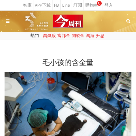
0
熱門：
鋼鐵股
富邦金
開發金
鴻海
升息
毛小孩的含金量