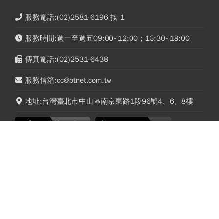
服務電話:(02)2581-6196 按 1
服務時間:週一至週五09:00~12:00；13:30~18:00
傳真電話:(02)2531-6438
服務信箱:cc@btnet.com.tw
地址:台灣臺北市中山區南京東路1段96號4、6、8樓
榮獲金鼎獎特惠！每期27.8元起，8/31止！
欣興、南電、景碩、臻鼎-KY、金居、尖點...PCB
空總國家文化基地8月開放！封閉90年古
買誰最賺？杜金龍點名「這檔」爆炸性強漲，11
蹟大樓打開了…加碼「晴空季2026」這天
月末升段首選
登場，16件作品必看
今周文化事業(股)公司 統編：12973387
今周行銷(股)公司 統編：27760904
今周出版(股)公司 統編：27311180