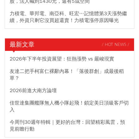
股，法人喊到1430元，還有5成空間
力積電、華邦電、南亞科、旺宏…記憶體第3天漲勢繼
續，外資只剩它沒買超還賣！力積電漲停原因曝光
最新文章
/ HOT NEWS /
2026年下半年投資展望：狂熱漲勢 vs 嚴峻現實
友達二把手柯富仁裸辭內幕！「落後群創」成最後稻
草？
2026前進大南方論壇
佳世達集團艦隊無人機小隊起飛！鎖定美日頂級客戶切
入
今周刊30週年特輯｜更好的台灣：回望精彩風雲，預
見前瞻行動