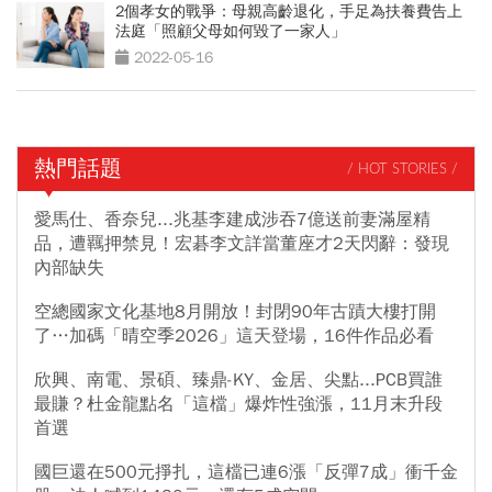
2個孝女的戰爭：母親高齡退化，手足為扶養費告上
法庭「照顧父母如何毀了一家人」
2022-05-16
熱門話題
/ HOT STORIES /
愛馬仕、香奈兒...兆基李建成涉吞7億送前妻滿屋精
品，遭羈押禁見！宏碁李文詳當董座才2天閃辭：發現
內部缺失
空總國家文化基地8月開放！封閉90年古蹟大樓打開
了…加碼「晴空季2026」這天登場，16件作品必看
欣興、南電、景碩、臻鼎-KY、金居、尖點...PCB買誰
最賺？杜金龍點名「這檔」爆炸性強漲，11月末升段
首選
國巨還在500元掙扎，這檔已連6漲「反彈7成」衝千金