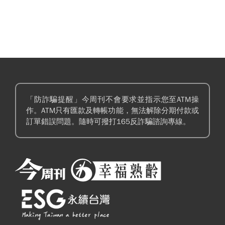
「防詐騙提醒」今周刊不會要求並指示您至ATM操
作。ATM只有匯款及轉帳功能，無法解除分期付款或
訂單錯誤問題。隨時可撥打165反詐騙諮詢專線。