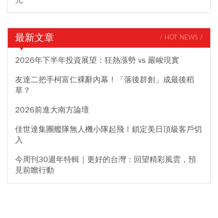
最新文章
/ HOT NEWS /
2026年下半年投資展望：狂熱漲勢 vs 嚴峻現實
友達二把手柯富仁裸辭內幕！「落後群創」成最後稻
草？
2026前進大南方論壇
佳世達集團艦隊無人機小隊起飛！鎖定美日頂級客戶切
入
今周刊30週年特輯｜更好的台灣：回望精彩風雲，預
見前瞻行動