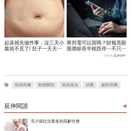
起床就先做件事，沒三天小
華邦電可以買嗎？財報亮眼
腹就不見了! 肚子一天天變
股價卻吞半根跌停…不只外
小！
資終結連3買改賣超1.8萬
Ads by
張利空，要抱要殺全看2重
點
寵物商機
動物醫院
寵物基金
碩騰
趨勢商機
延伸閱讀
毛小孩比兒童多的高齡社會