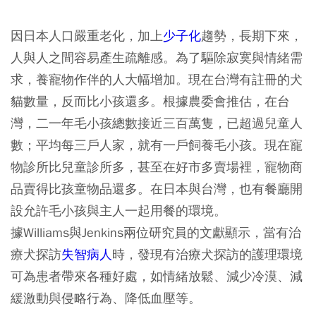
因日本人口嚴重老化，加上
少子化
趨勢，長期下來，
人與人之間容易產生疏離感。為了驅除寂寞與情緒需
求，養寵物作伴的人大幅增加。現在台灣有註冊的犬
貓數量，反而比小孩還多。根據農委會推估，在台
灣，二一年毛小孩總數接近三百萬隻，已超過兒童人
數；平均每三戶人家，就有一戶飼養毛小孩。現在寵
物診所比兒童診所多，甚至在好市多賣場裡，寵物商
品賣得比孩童物品還多。在日本與台灣，也有餐廳開
設允許毛小孩與主人一起用餐的環境。
據Williams與Jenkins兩位研究員的文獻顯示，當有治
療犬探訪
失智病人
時，發現有治療犬探訪的護理環境
可為患者帶來各種好處，如情緒放鬆、減少冷漠、減
緩激動與侵略行為、降低血壓等。