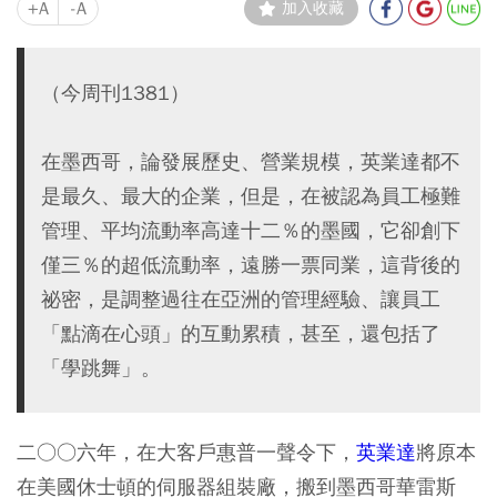
+A
-A
加入收藏
（今周刊1381）
在墨西哥，論發展歷史、營業規模，英業達都不
是最久、最大的企業，但是，在被認為員工極難
管理、平均流動率高達十二％的墨國，它卻創下
僅三％的超低流動率，遠勝一票同業，這背後的
祕密，是調整過往在亞洲的管理經驗、讓員工
「點滴在心頭」的互動累積，甚至，還包括了
「學跳舞」。
二○○六年，在大客戶惠普一聲令下，
英業達
將原本
在美國休士頓的伺服器組裝廠，搬到墨西哥華雷斯