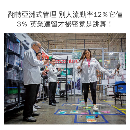
翻轉亞洲式管理 別人流動率12％它僅
3％ 英業達留才祕密竟是跳舞！