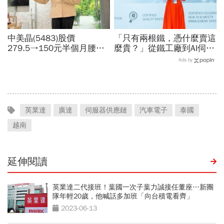
中美晶(5483)股價
「只有兩根鐵，憑什麼賣這
279.5→150元半個月腰
麼貴？」從鐵工廠到AI伺服
斬，徐秀蘭端出Q2好成
器滑軌霸主，川湖靠四大護
Ads by
績、罕見抱屈自家股票：真
城河創造超高毛利率
的被低估了
英業達
廣達
伺服器供應鏈
汽車電子
泰國
越南
延伸閱讀
英業達二代接班！葉國一次子葉力誠接任董座…新團
隊年輕20歲，他喊話多加班「向台積電看齊」
2023-06-13