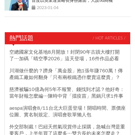
首度以英業達策略長身份露面，大談5G商機
2023-01-04
熱門話題
/ HOT ARTICLES /
空總國家文化基地8月開放！封閉90年古蹟大樓打開
了…加碼「晴空季2026」這天登場，16件作品必看
川湖做什麼的？躋身「萬金股」抱1張年賺760萬！傳
產鐵工廠如何翻身「只有兩根鐵憑什麼賣這麼貴」？
慈濟被騙10億為何5年不報警、錢找到才認？他好奇：
當年財報怎麼編…陳時中背「擋疫苗」黑鍋只求1件事
aespa演唱會8/11台北大巨蛋登場！開唱時間、票價座
位圖、實名制規定、演唱會歌單懶人包
外交部制裁！巴紐天然氣現貨停止採購，急喊台灣是重
要客戶，上半年買了這麼多…雙方長約未來怎麼走？