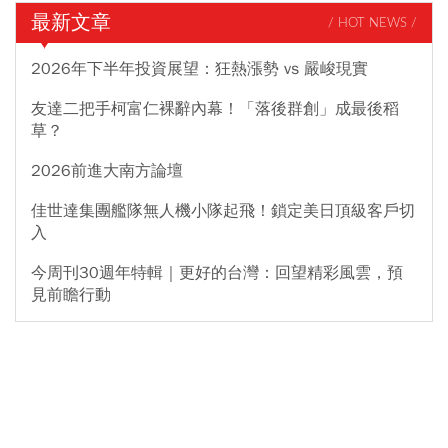
最新文章
/ HOT NEWS /
2026年下半年投資展望：狂熱漲勢 vs 嚴峻現實
友達二把手柯富仁裸辭內幕！「落後群創」成最後稻
草？
2026前進大南方論壇
佳世達集團艦隊無人機小隊起飛！鎖定美日頂級客戶切
入
今周刊30週年特輯｜更好的台灣：回望精彩風雲，預
見前瞻行動