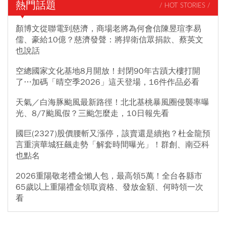
熱門話題
/ HOT STORIES /
顏博文從聯電到慈濟，商場老將為何會信陳昱瑄李易
儒、豪給10億？慈濟發聲：將捍衛信眾捐款、蔡英文
也說話
空總國家文化基地8月開放！封閉90年古蹟大樓打開
了…加碼「晴空季2026」這天登場，16件作品必看
天氣／白海豚颱風最新路徑！北北基桃暴風圈侵襲率曝
光、8/7颱風假？三颱怎麼走，10日報先看
國巨(2327)股價腰斬又漲停，該賣還是續抱？杜金龍預
言重演華城狂飆走勢「解套時間曝光」！群創、南亞科
也點名
2026重陽敬老禮金懶人包，最高領5萬！全台各縣市
65歲以上重陽禮金領取資格、發放金額、何時領一次
看