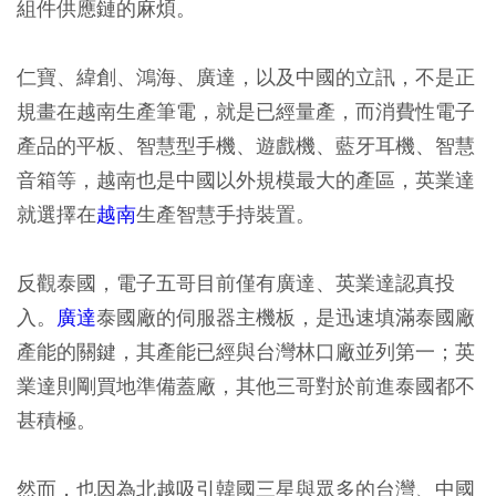
組件供應鏈的麻煩。
仁寶、緯創、鴻海、廣達，以及中國的立訊，不是正
規畫在越南生產筆電，就是已經量產，而消費性電子
產品的平板、智慧型手機、遊戲機、藍牙耳機、智慧
音箱等，越南也是中國以外規模最大的產區，英業達
就選擇在
越南
生產智慧手持裝置。
反觀泰國，電子五哥目前僅有廣達、英業達認真投
入。
廣達
泰國廠的伺服器主機板，是迅速填滿泰國廠
產能的關鍵，其產能已經與台灣林口廠並列第一；英
業達則剛買地準備蓋廠，其他三哥對於前進泰國都不
甚積極。
然而，也因為北越吸引韓國三星與眾多的台灣、中國