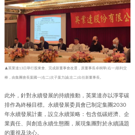
▲英業達13日舉行股東會、完成新董事會改選，原董事長卓桐華(右一)順利交
棒，由集團會長葉國一(右二)次子葉力誠(左二)出任新董事長。
此外，針對永續發展的持續推動，英業達亦以淨零碳
排作為終極目標。永續發展委員會已制定集團2030
年永續發展計畫，設立永續策略：包含低碳經濟、企
業責任、與創造永續生態圈，展現集團對於永續議題
的重視及決心。