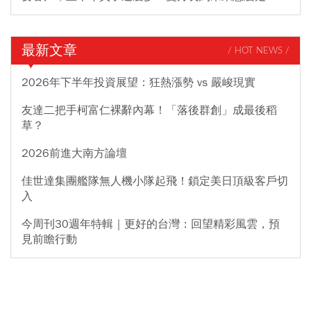
最新文章
/ HOT NEWS /
2026年下半年投資展望：狂熱漲勢 vs 嚴峻現實
友達二把手柯富仁裸辭內幕！「落後群創」成最後稻
草？
2026前進大南方論壇
佳世達集團艦隊無人機小隊起飛！鎖定美日頂級客戶切
入
今周刊30週年特輯｜更好的台灣：回望精彩風雲，預
見前瞻行動