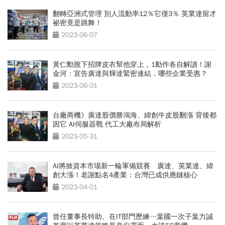
翻轉亞洲式管理 別人流動率12％它僅3％ 英業達留才
祕密竟是跳舞！
2023-06-07
黃仁勳脫下招牌皮衣幫他穿上，1動作各自解讀！謝
金河：宣告廣達與輝達緊密連結，哪些企業受惠？
2023-06-01
台廠商機》廣達股價勝鴻海、緯創牛皮股翻漲 背後都
因它 AI伺服器戰 代工大廠布局解析
2023-05-31
AI將掀資本市場新一輪軍備競賽 廣達、英業達、緯
創大漲！老謝點名4產業：台灣已成供應鏈核心
2023-04-01
曾任董事長特助、在IT部門歷練…葉國一次子葉力誠