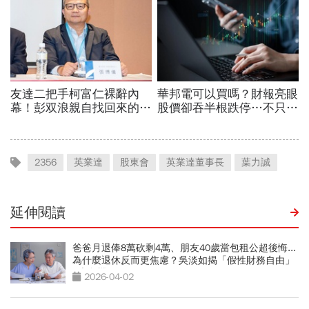
2356
英業達
股東會
英業達董事長
葉力誠
延伸閱讀
爸爸月退俸8萬砍剩4萬、朋友40歲當包租公超後悔...
為什麼退休反而更焦慮？吳淡如揭「假性財務自由」
5大危機
2026-04-02