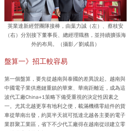
英業達新經營團隊接棒，由葉力誠（左）、蔡枝安
（右）分別接下董事長、總經理職務，並持續擴張海
外的布局。（攝影／劉咸昌）
盤算一》招工較容易
第一個盤算，要先從越南與泰國的差異說起。越南與
中國電子業供應鏈重鎮的華東、華南距離近，成為這
波代工廠China+1策略下備受重視的決定性因素之
一。尤其北越更享有地利之便，載滿機構零組件的貨
車從華南出發，約莫半天就可抵達北越各主要的電子
業群聚工業區，省下不少代工廠得在越南從頭建立零