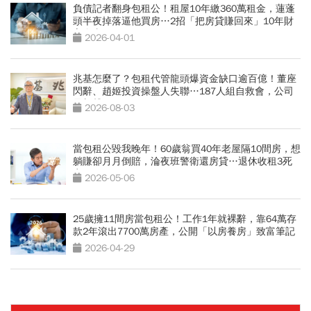
負債記者翻身包租公！租屋10年繳360萬租金，蓮蓬
頭半夜掉落逼他買房…2招「把房貸賺回來」10年財
富自由
2026-04-01
兆基怎麼了？包租代管龍頭爆資金缺口逾百億！董座
閃辭、趙姬投資操盤人失聯…187人組自救會，公司
最新聲明
2026-08-03
當包租公毀我晚年！60歲翁買40年老屋隔10間房，想
躺賺卻月月倒賠，淪夜班警衛還房貸…退休收租3死
穴
2026-05-06
25歲擁11間房當包租公！工作1年就裸辭，靠64萬存
款2年滾出7700萬房產，公開「以房養房」致富筆記
2026-04-29