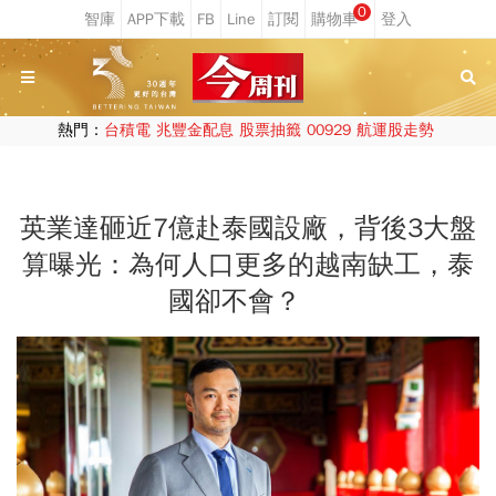
0
熱門：
台積電
兆豐金配息
股票抽籤
00929
航運股走勢
英業達砸近7億赴泰國設廠，背後3大盤
算曝光：為何人口更多的越南缺工，泰
國卻不會？