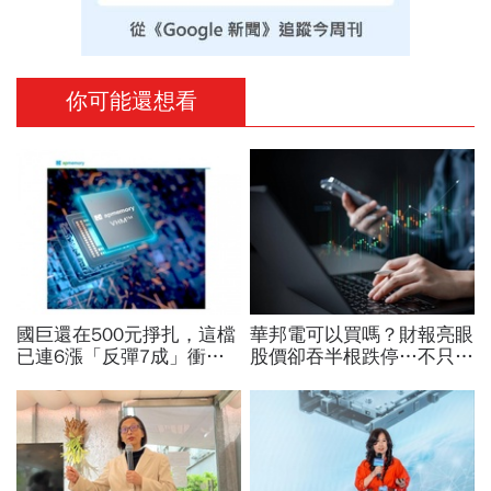
你可能還想看
國巨還在500元掙扎，這檔
華邦電可以買嗎？財報亮眼
已連6漲「反彈7成」衝千
股價卻吞半根跌停…不只外
金股，法人喊到1430元，
資終結連3買改賣超1.8萬
還有5成空間
張利空，要抱要殺全看2重
點