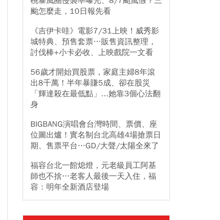
桃暴風圈侵襲率曝光、8/7颱風假？三
颱怎麼走，10日報先看
《吉伊卡哇》電影7/31上映！威秀影
城特典、預售套票…販售資訊整理，
討伐棒+小卡必收、上映戲院一文看
56歲才開始買股票，家庭主婦8年滾
出8千萬！半年暴賺5成、卻在股災
「輝達殺在最低點」...她靠3個心法翻
身
BIGBANG演唱會台灣時間、票價、座
位圖出爐！實名制台北高雄4場搶票日
期、售票平台…GD/大聲/太陽全來了
福容台北一館熄燈，元老級員工阿基
師也不捨…老客人最後一天入住，福
容：明年全新酒店登場