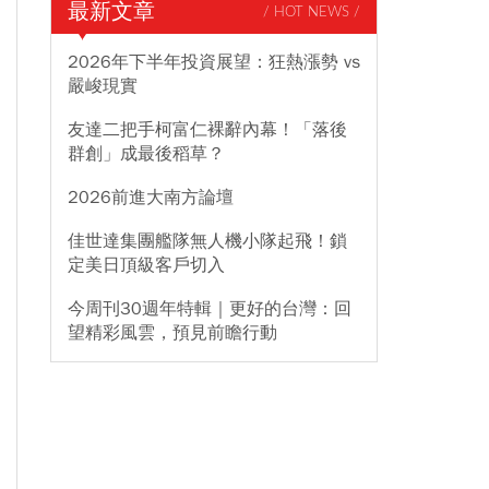
最新文章
/ HOT NEWS /
2026年下半年投資展望：狂熱漲勢 vs
嚴峻現實
友達二把手柯富仁裸辭內幕！「落後
群創」成最後稻草？
2026前進大南方論壇
佳世達集團艦隊無人機小隊起飛！鎖
定美日頂級客戶切入
今周刊30週年特輯｜更好的台灣：回
望精彩風雲，預見前瞻行動