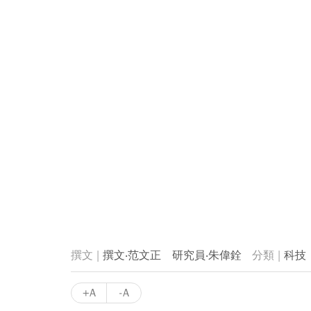
撰文‧范文正 研究員‧朱偉銓
科技
+A
-A