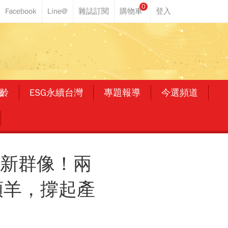
0
齡
ESG永續台灣
專題報導
今選頻道
業新群像！兩
頭羊，撐起產