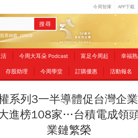
搜尋
股票抽籤
00929
生活
今周大耳朵 Podcast
富足今周起
幸福熟
存股助理
今周學堂
訂購優惠
活動報名
強權系列3一半導體促台灣企
大進榜108家…台積電成領
業鏈繁榮