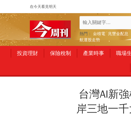
在今天看見明天
熱門：
台積電
兆豐金配息
航運股走勢
投資理財
保險稅制
產業時事
職場
台灣AI新
岸三地一千