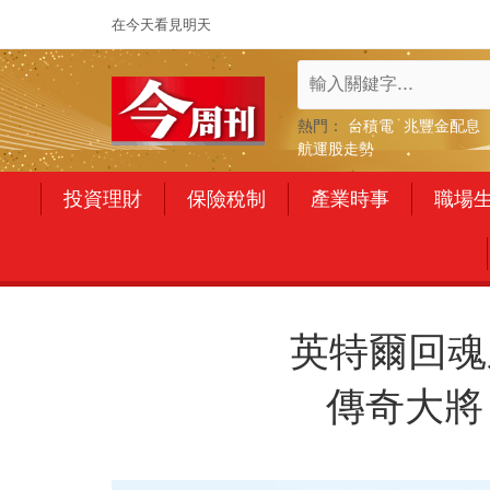
在今天看見明天
熱門：
台積電
兆豐金配息
航運股走勢
投資理財
保險稅制
產業時事
職場
英特爾回魂
傳奇大將