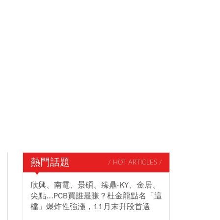
熱門話題
/ HOT ARTICLES /
欣興、南電、景碩、臻鼎-KY、金居、
尖點...PCB買誰最賺？杜金龍點名「這
檔」爆炸性強漲，11月末升段首選