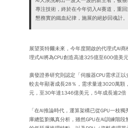
AI大浪洗刷出一波又一波的新王者，被
專注技術，終於在今年切入AI賽道，重回
懇務實的鐵血紀律，施展的絕妙回魂計。
展望英特爾未來，今年度開啟的代理式AI商
理式AI將為CPU創造高達325億至600億
廣發證券研究則認定「伺服器CPU需求正以
較去年顯著成長28％，需求量達3020萬顆
元，至30年達1346億美元，5年成長逾2
「在AI推論時代，運算架構已從GPU一枝
庫總監劉佩真分析，雖然GPU在AI訓練階段