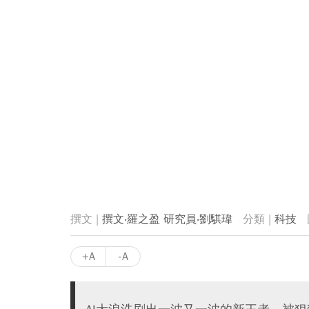
撰文‧羅之盈 研究員‧劉騏瑋
科技
+A
-A