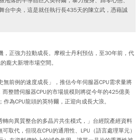
狠狠甩落的半導體巨人英特爾，暴力瘦身、歸零心態、
舞台中央，這是就任執行長435天的陳立武，憑藉誠
機，正強力拉動成長。摩根士丹利預估，至30年前，代
美元的龐大新增市場空間。
史無前例的速度成長」，推估今年伺服器CPU需求量將
，而整體伺服器CPU的市場規模則將從今年的425億美
倍；作為CPU龍頭的英特爾，正迎向成長大浪。
獨秀轉向異質整合的多晶片共生模式，」台經院產經資料
無可取代，但現在CPU的通用性、LPU（語言處理單元）