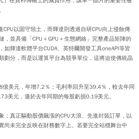
單元）在資料傳輸上的減負作用，讓單一晶片的重要性被
。
進CPU以固守領土，而輝達則透過自研CPU向上侵蝕傳
，並具備「CPU＋GPU＋生態網絡」完整產品矩陣的
輝達軟體平台CUDA、英特爾開發工具oneAPI等皆
類劃分，而是以運算平台為競爭單位，這將迫使傳統晶
8億美元，年增7.2％；毛利率回升至39.4％，較去年同
.73美元，遜於去年同期的每股虧損0.19美元。
象；真正驅動股價飆漲的CPU大浪、先進封裝訂單，以
實尚未完全反映在財務數字上。若要完全站穩舞台中