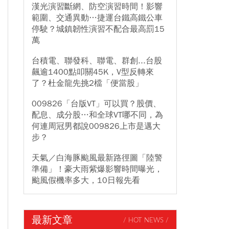
漢光演習斷網、防空演習時間！影響
範圍、交通異動…捷運台鐵高鐵公車
停駛？城鎮韌性演習不配合最高罰15
萬
台積電、聯發科、聯電、群創...台股
飆逾1400點叩關45K，V型反轉來
了？杜金龍先挑2檔「便當股」
009826「台版VT」可以買？股價、
配息、成分股…和全球VT哪不同，為
何連周冠男都說009826上市是邁大
步？
天氣／白海豚颱風最新路徑圖「陸警
準備」！豪大雨紫爆影響時間曝光，
颱風假機率多大，10日報先看
最新文章
/ HOT NEWS /