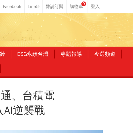
0
齡
ESG永續台灣
專題報導
今選頻道
高通、台積電
AI逆襲戰