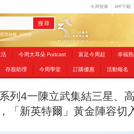
搜尋
股票抽籤
00929
生活
今周大耳朵 Podcast
富足今周起
幸福熟
存股助理
今周學堂
訂購優惠
活動報名
系列4一陳立武集結三星、
，「新英特爾」黃金陣容切入