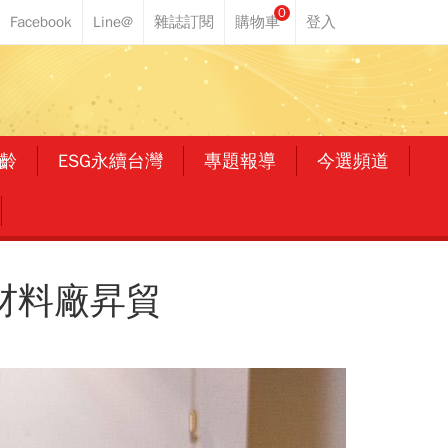
0
齡
ESG永續台灣
專題報導
今選頻道
裝材料廠昇貿