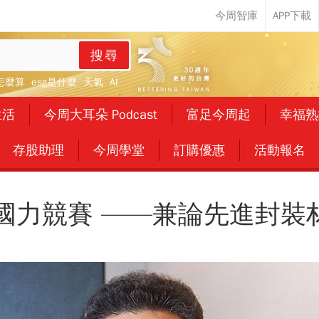
搜尋
怎麼算
esg是什麼
天氣
AI
生活
今周大耳朵 Podcast
富足今周起
幸福熟
存股助理
今周學堂
訂購優惠
活動報名
新國力競賽 ——兼論先進封