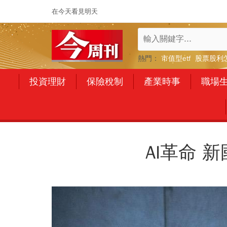
在今天看見明天
熱門：
市值型etf
股票股利
投資理財
保險稅制
產業時事
職場
AI革命 