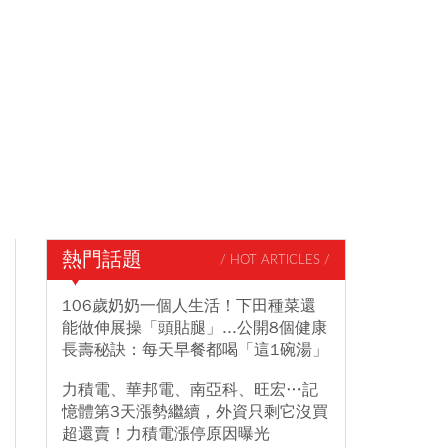
熱門話題
/ HOT ARTICLES /
106歲奶奶一個人生活！下田種菜還
能做伸展操「頭貼腿」...公開8個健康
長壽秘訣：每天早餐都喝「這1碗湯」
力積電、華邦電、南亞科、旺宏…記
憶體第3天漲勢繼續，外資只剩它沒買
超還賣！力積電漲停原因曝光