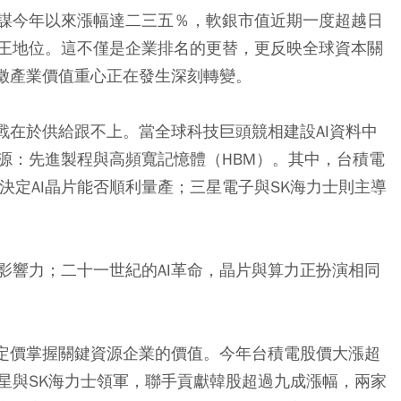
謀今年以來漲幅達二三五％，軟銀市值近期一度超越日
王地位。這不僅是企業排名的更替，更反映全球資本關
象徵產業價值重心正在發生深刻轉變。
戰在於供給跟不上。當全球科技巨頭競相建設AI資料中
源：先進製程與高頻寬記憶體（HBM）。其中，台積電
，決定AI晶片能否順利量產；三星電子與SK海力士則主導
影響力；二十一世紀的AI革命，晶片與算力正扮演相同
新定價掌握關鍵資源企業的價值。今年台積電股價大漲超
星與SK海力士領軍，聯手貢獻韓股超過九成漲幅，兩家