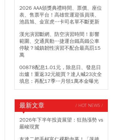
2026 AAA頒獎典禮時間、票價、座位
表、售票平台！高雄世運迎張員瑛、
池昌旭、金宣虎…卡司名單不斷更新
漢光演習斷網、防空演習時間！影響
範圍、交通異動…捷運台鐵高鐵公車
停駛？城鎮韌性演習不配合最高罰15
萬
00878配息1.01元，除息日、發息日
出爐！重返32元能買？達人喊23次全
填息：再配17季…月領1萬本金曝光
最新文章
/ HOT NEWS /
2026年下半年投資展望：狂熱漲勢 vs
嚴峻現實
友達二把手柯富仁裸辭內幕！「落後