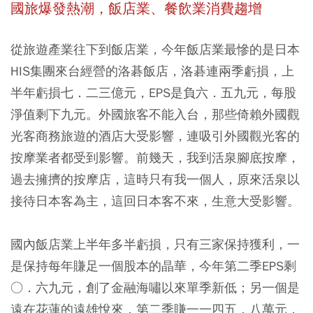
國旅爆發熱潮，飯店業、餐飲業消費趨增
從旅遊產業往下到飯店業，今年飯店業最慘的是日本
HIS集團來台經營的洛碁飯店，洛碁連兩季虧損，上
半年虧損七．二三億元，EPS是負六．五九元，每股
淨值剩下九元。外國旅客不能入台，那些倚賴外國觀
光客商務旅遊的酒店大受影響，連吸引外國觀光客的
按摩業者都受到影響。前幾天，我到活泉腳底按摩，
過去擁擠的按摩店，這時只有我一個人，原來活泉以
接待日本客為主，這回日本客不來，生意大受影響。
國內飯店業上半年多半虧損，只有三家保持獲利，一
是保持每年賺足一個股本的晶華，今年第二季EPS剩
○．六九元，創了金融海嘯以來單季新低；另一個是
遠在花蓮的遠雄悅來，第二季賺一一四五．八萬元，