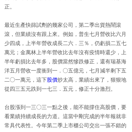
正。
最近生產快篩試劑的幾家公司，第二季出貨熱鬧滾
滾，但業績沒有跟上來。例如，普生七月營收比六月
少四成，上半年營收成長二六．三％，仍虧損二五七
萬元；金萬林上半年營收比去年沒有疫情時還少，上
半年虧損比去年多，股價當然慘跌修正，還有瑞基海
洋五月營收一度衝到一．○五億元，七月減半剩下五
二○一萬元，這下
股價
炒太高，業績出來了，狠狠地
從四三五元跌到一七三．五元，修正十分激烈。
台股漲到一三○三一點之後，能不能撐住高股價，要
看業績持續成長的力道。這當中剛完成的半年報就非
常具代表性。今年第二季上市櫃公司交出一張不錯的