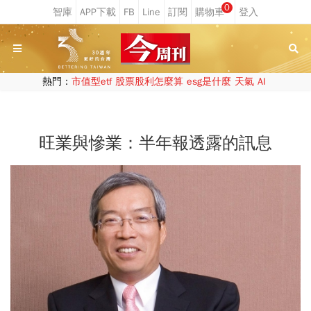
0
熱門：
市值型etf
股票股利怎麼算
esg是什麼
天氣
AI
旺業與慘業：半年報透露的訊息