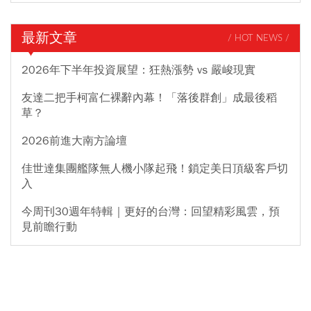
最新文章
/ HOT NEWS /
2026年下半年投資展望：狂熱漲勢 vs 嚴峻現實
友達二把手柯富仁裸辭內幕！「落後群創」成最後稻
草？
2026前進大南方論壇
佳世達集團艦隊無人機小隊起飛！鎖定美日頂級客戶切
入
今周刊30週年特輯｜更好的台灣：回望精彩風雲，預
見前瞻行動