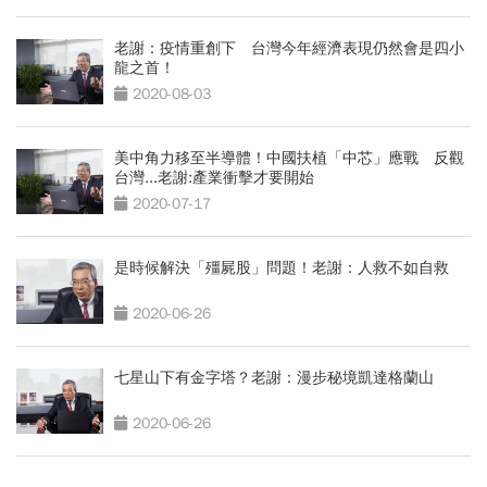
老謝：疫情重創下 台灣今年經濟表現仍然會是四小
龍之首！
2020-08-03
美中角力移至半導體！中國扶植「中芯」應戰 反觀
台灣...老謝:產業衝擊才要開始
2020-07-17
是時候解決「殭屍股」問題！老謝：人救不如自救
2020-06-26
七星山下有金字塔？老謝：漫步秘境凱達格蘭山
2020-06-26