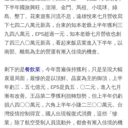
下半年國旅興旺，澎湖、金門、馬祖、小琉球、綠
島、墾丁、花東遊客川流不息，遠雄悅來七月營收寫
下七四二八萬元新高，台東的知本老爺上半年獲利三
九四八萬元，EPS超過一元，知本老爺七月營收也創
了四三八○萬元新高，看起來飯店業進入下半年，以
南部、離島為主的營運有漸入佳境的機會。
剩下的是
餐飲業
，今年普遍保持獲利，只是呈現大幅
衰退局面，最慘的是以頂鮮、晶宴為主的御頂，上半
年虧三．五七億元，EPS是負五．○二元，進入七月
漸有改善。王品第二季獲利扭轉頹勢，但上半年仍虧
損八四○○萬元，六角上半年小賺二三○○萬元。台
灣疫情控制得宜，國人出現報復式消費，這些「慘
業」除了航空受制人員流動外，都會有漸入佳境的機