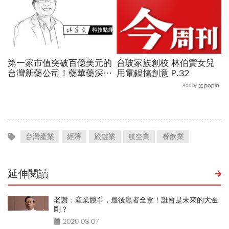
第一家市值突破百億美元的
台玻家族創校 林伯實女兒
台灣新藥公司！藥華藥深耕
用電鍋搞創意 P.32
全球市場，能成為下一個武
Ads by
田製藥？
台灣產業
經濟
旅遊業
航空業
餐飲業
延伸閱讀
老謝：産業競爭，最後贏者全拿！誰會是未來的大金
剛？
2020-08-07