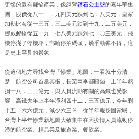
更慘的還有郵輪產業，像經營
鑽石公主號
的嘉年華集
團，股價從八十一．九四美元跌到七．八美元，皇家
加勒比海從一三五．三二美元跌到十九．二五美元，
挪威郵輪從五十九．七八美元跌到七．○三美元，飛
機停滿了停機坪，郵輪停泊碼頭，幾乎動彈不得，這
是史上罕見的景象。
從這個地方尋找台灣「慘業」地圖，一看就十分清
楚，航空公司首當其衝，長榮兩季都賠錢，上半年虧
損十八．三三億元，與人員流動有關的高鐵也受影
響，高鐵去年上半年淨利四十二．三五億元，今年剩
十五．六六億元，減少六三％，從半年報按圖索驥，
台灣上半年慘業新地圖大致集中在因疫情人員流動停
滯的航空業、精品業及旅遊業、餐飲業。