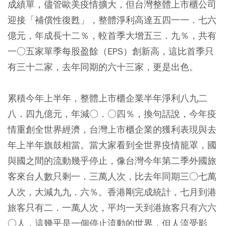
成績單，儘管歐美疫情擴大，但台灣整體上市櫃公司
迎接「補償性復甦」，整體淨利高達五四一一．七六
億元，年成長十二％，較首季大增五三．九％，共有
一○五家單季每股盈餘（EPS）創新高，這比首季只
有三十二家，去年同期的六十三家，更是出色。
累積今年上半年，整體上市櫃企業半年淨利八九二
八．四九億元，年減○．○四％，換句話說，今年疫
情重創全世界經濟，台灣上市櫃企業的獲利表現與去
年上半年旗鼓相當。當大家看到全世界疫情籠罩，國
與國之間的流動幾乎停止，像台灣今年第二季外國旅
客來台人數只剩一．三萬人次，比去年同期三○七萬
人次，大減九九．六％。香港剛完成統計，七月到港
旅客只有二．一萬人次，平均一天到港旅客只有六六
○人，這幾乎是一個停止流動的世界，但人流受影