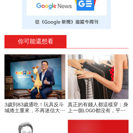
你可能還想看
3歲到83歲通吃！玩具反斗
真正的有錢人都這樣穿：身
城捲土重來，不再迷信大店
上一個LOGO都沒有，平凡
與高單價商品…用精緻時尚
針織衫卻要價3萬元...一窺
潮玩公仔搶市
頂奢富豪的花錢智慧