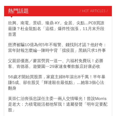
熱門話題
/ HOT ARTICLES /
欣興、南電、景碩、臻鼎-KY、金居、尖點...PCB買誰
最賺？杜金龍點名「這檔」爆炸性強漲，11月末升段
首選
慈濟被騙10億為何5年不報警、錢找到才認？他好奇：
當年財報怎麼編…陳時中背「擋疫苗」黑鍋只求1件事
父親節優惠／麥當勞買一送一、六福村免費玩！必勝
客、肯德基、遊樂園…29家速食餐飲飯店好康必收
56歲才開始買股票，家庭主婦8年滾出8千萬！半年暴
賺5成、卻在股災「輝達殺在最低點」...她靠3個心法
翻身
黃崇仁治喪張忠謀任主委…兩人交情曝光！曾說Morris
是老大：力積電能活都他幫我！遺屬發聲「明年定要配
股」