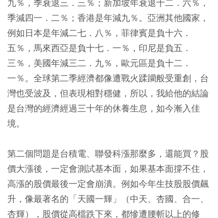
九％，季衰退三．三％；新加坡年衰退十二．六％，
季減四一．二％；香港是年減九％。亞洲其他國家，
例如日本是年減二七．八％，菲律賓是負十六．
五％，馬來西亞是負十七．一％，印尼是負五．
三％，美國年減三二．九％，歐元區是負十二．
一％。全球第二季經濟都像遭戰火蹂躪般受重創，台
灣也受波及，但表現相對穩健，所以，我給他的結論
是台灣的經濟經過三十年的休養生息，如今漸入佳
境。
第二個問題是台積電、聯發科漲那麼多，還能買？股
價大漲後，一定會測試基本面，如果基本面撐不住，
高漲的股價最後一定會崩潰。例如今年生技股股價飆
升，像最著名的「天國一輝」（中天、杏國、合一、
杏輝），股價從高檔跌下來，都慘遭腰斬以上的修