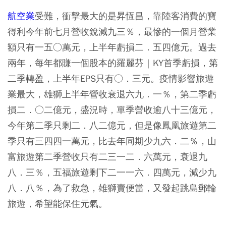
航空業
受難，衝擊最大的是昇恆昌，靠陸客消費的寶
得利今年前七月營收銳減九三％，最慘的一個月營業
額只有一五○萬元，上半年虧損二．五四億元。過去
兩年，每年都賺一個股本的羅麗芬｜KY首季虧損，第
二季轉盈，上半年EPS只有○．三元。疫情影響旅遊
業最大，雄獅上半年營收衰退六九．一％，第二季虧
損二．○二億元，盛況時，單季營收逾八十三億元，
今年第二季只剩二．八二億元，但是像鳳凰旅遊第二
季只有三四四一萬元，比去年同期少九六．二％，山
富旅遊第二季營收只有二三一二．六萬元，衰退九
八．三％，五福旅遊剩下二一一六．四萬元，減少九
八．八％，為了救急，雄獅賣便當，又發起跳島郵輪
旅遊，希望能保住元氣。