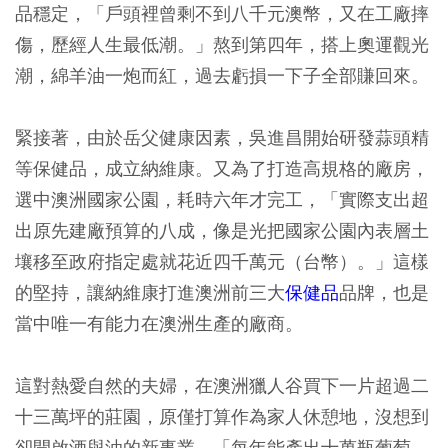
品穩定，「戶頭裡曾剩不到八千元澳幣，又在工廠摔
傷，歷經人生最低潮。」熬到第四年，搭上奧運觀光
潮，綿羊油一炮而紅，過去虧損一下子全部賺回來。
緊接著，由於岳父健康因素，吳進昌開始研發蒜頭精
等保健品，成立納維康。又為了打造高規格的廠房，
選中澳洲國家公園，耗時六年才完工，「實際支出超
出原先建廠預算的八成，像是光把國家公園內表層土
壤移至政府指定處就花近四千萬元（台幣）。」這樣
的堅持，讓納維康打進澳洲前三大
保健品
品牌，也是
當中唯一有能力在澳洲生產的廠商。
這對熱愛自然的夫婦，在澳洲獵人谷買下一片超過二
十三萬坪的莊園，原僅打算作為家人休憩地，沒想到
卻開啟酒與油的新事業，「每年能產出十萬瓶葡萄