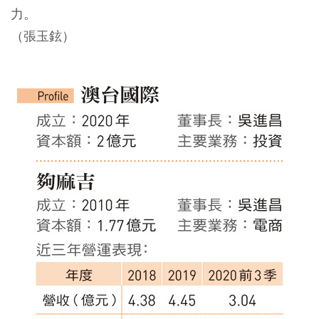
力。
（張玉鉉）