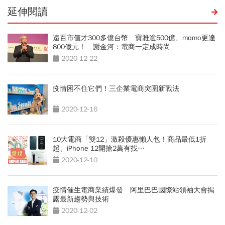
延伸閱讀
遠百市值才300多億台幣 寶雅逾500億、momo更達
800億元！ 謝金河：電商一定成時尚
2020-12-22
疫情困不住它們！三企業電商突圍新戰法
2020-12-16
10大電商「雙12」激殺優惠懶人包！商品最低1折
起、iPhone 12開搶2萬有找…
2020-12-10
疫情催生電商業績爆發 阿里巴巴國際站領袖大會揭
露最新趨勢與技術
2020-12-02