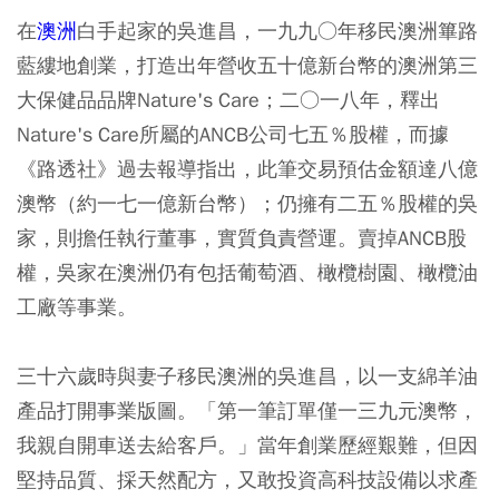
在
澳洲
白手起家的吳進昌，一九九○年移民澳洲篳路
藍縷地創業，打造出年營收五十億新台幣的澳洲第三
大保健品品牌Nature's Care；二○一八年，釋出
Nature's Care所屬的ANCB公司七五％股權，而據
《路透社》過去報導指出，此筆交易預估金額達八億
澳幣（約一七一億新台幣）；仍擁有二五％股權的吳
家，則擔任執行董事，實質負責營運。賣掉ANCB股
權，吳家在澳洲仍有包括葡萄酒、橄欖樹園、橄欖油
工廠等事業。
三十六歲時與妻子移民澳洲的吳進昌，以一支綿羊油
產品打開事業版圖。「第一筆訂單僅一三九元澳幣，
我親自開車送去給客戶。」當年創業歷經艱難，但因
堅持品質、採天然配方，又敢投資高科技設備以求產