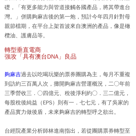
礎，「有更多能力與管道接觸各國產品，將其帶進台
灣。」併購夠麻吉後的第一炮，預計今年四月針對母
親節檔期，在平台上架首波來自澳洲的產品，像是橄
欖油、護膚品等。
轉型垂直電商
強攻「具有澳台DNA」良品
夠麻吉
過去以吃喝玩樂的票券團購為主，每月不重複
到訪約三百萬人次，攤開夠麻吉營運概況，二○年前
三季營收三．○四億元、稅後淨利約○．三二億元，
每股稅後純益（EPS）則有一．七七元，有了吳家的
產品實力做後盾，未來夠麻吉的轉型呼之欲出。
台經院產業分析師林進南指出，若從團購票券轉型至