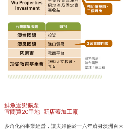
鮭魚返鄉擴產
宜蘭買20甲地 新店蓋加工廠
多角化的事業經營，讓夫婦倆於一六年躋身澳洲百大