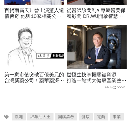
百貨南霸天》曾上演驚人還
從醫師診間到AI專屬醫美保
債傳奇 他與10家相關公司
養顧問 DR.WU開啟智慧養
仍留34億呆帳？ 國揚侯西
膚新時代
峰償債人生還未完
第一家市值突破百億美元的
世恆生技掌握關鍵資源
台灣新藥公司！藥華藥深耕
打造一站式大健康產業整合
全球市場，能成為下一個武
平台
Ads by
田製藥？
澳洲
綿羊油大王
團購票券
健康
電商
事業