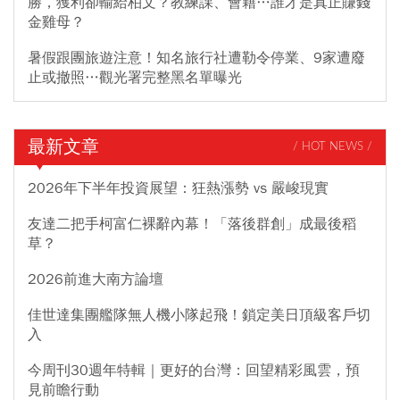
勝，獲利卻輸給柏文？教練課、會籍…誰才是真正賺錢
金雞母？
暑假跟團旅遊注意！知名旅行社遭勒令停業、9家遭廢
止或撤照…觀光署完整黑名單曝光
最新文章
/ HOT NEWS /
2026年下半年投資展望：狂熱漲勢 vs 嚴峻現實
友達二把手柯富仁裸辭內幕！「落後群創」成最後稻
草？
2026前進大南方論壇
佳世達集團艦隊無人機小隊起飛！鎖定美日頂級客戶切
入
今周刊30週年特輯｜更好的台灣：回望精彩風雲，預
見前瞻行動