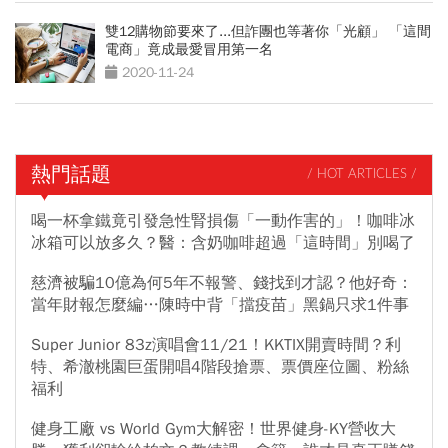
雙12購物節要來了...但詐團也等著你「光顧」 「這間
電商」竟成最愛冒用第一名
2020-11-24
熱門話題
/ HOT ARTICLES /
喝一杯拿鐵竟引發急性腎損傷「一動作害的」！咖啡冰
冰箱可以放多久？醫：含奶咖啡超過「這時間」別喝了
慈濟被騙10億為何5年不報警、錢找到才認？他好奇：
當年財報怎麼編…陳時中背「擋疫苗」黑鍋只求1件事
Super Junior 83z演唱會11/21！KKTIX開賣時間？利
特、希澈桃園巨蛋開唱4階段搶票、票價座位圖、粉絲
福利
健身工廠 vs World Gym大解密！世界健身-KY營收大