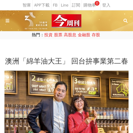
0
熱門：
投資
股票
高股息
金融股
存股
澳洲「綿羊油大王」 回台拚事業第二春