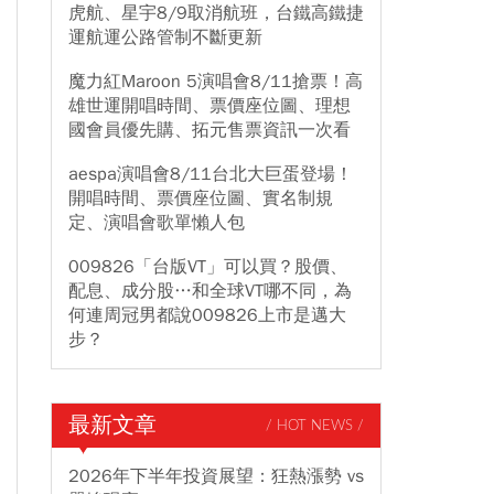
虎航、星宇8/9取消航班，台鐵高鐵捷
運航運公路管制不斷更新
魔力紅Maroon 5演唱會8/11搶票！高
雄世運開唱時間、票價座位圖、理想
國會員優先購、拓元售票資訊一次看
aespa演唱會8/11台北大巨蛋登場！
開唱時間、票價座位圖、實名制規
定、演唱會歌單懶人包
009826「台版VT」可以買？股價、
配息、成分股…和全球VT哪不同，為
何連周冠男都說009826上市是邁大
步？
最新文章
/ HOT NEWS /
2026年下半年投資展望：狂熱漲勢 vs