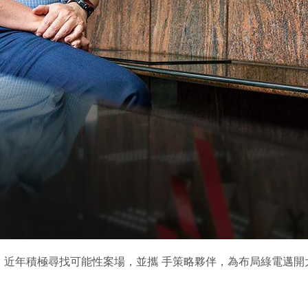
，近年積極尋找可能性案場，並攜 手策略夥伴，為布局綠電邁開