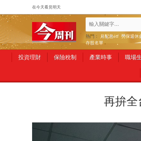
在今天看見明天
熱門：
月配息etf
勞保退休
存股名單
投資理財
保險稅制
產業時事
職場
再拚全