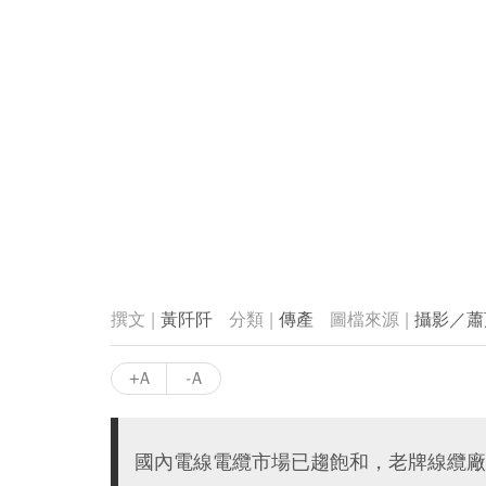
黃阡阡
傳產
攝影／蕭
+A
-A
國內電線電纜市場已趨飽和，老牌線纜廠