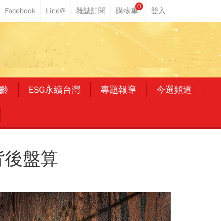
0
齡
ESG永續台灣
專題報導
今選頻道
背後盤算