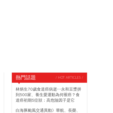
熱門話題
/ HOT ARTICLES /
林炳生70歲食道癌病逝…永和豆漿拼
到500家、養生愛運動為何罹癌？食
道癌初期5症狀：高危險因子是它
白海豚颱風交通異動》華航、長榮、