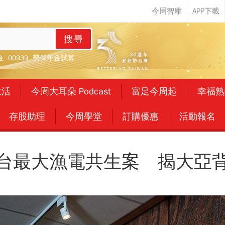
搜尋
金
00939
勞保年金試算
生活
今周大耳朵 Podcast
富足今周起
幸福熟
存股助理
今周學堂
訂購優惠
活動報名
台最大漁電共生案 揭大亞