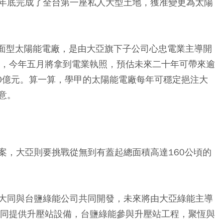
年底完成了全台第一座私人大型土地，獲准變更為太陽
地面型太陽能電廠，是由大亞旗下子公司心忠電業主導開
電，今年五月將拿到電業執照，預估未來二十年可帶來逾
90億元。算一算，學甲的太陽能電廠每年可穩定挹注大
意。
案，大亞則要挑戰從無到有蓋起總面積高達160公頃的
大同與台鹽綠能公司共同開發，未來將由大亞綠能主導
大同提供升壓站設備，台鹽綠能參與升壓站工程，聚恆與