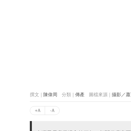
陳偉周
傳產
攝影／蕭
+A
-A