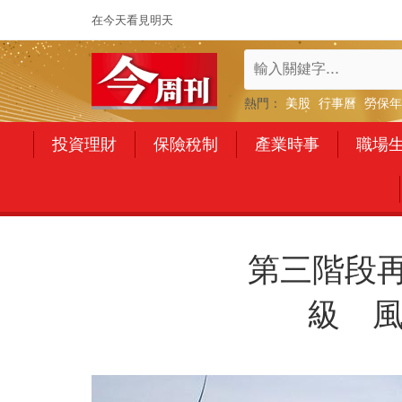
在今天看見明天
熱門：
美股
行事曆
勞保年
投資理財
保險稅制
產業時事
職場
第三階段再
級 風