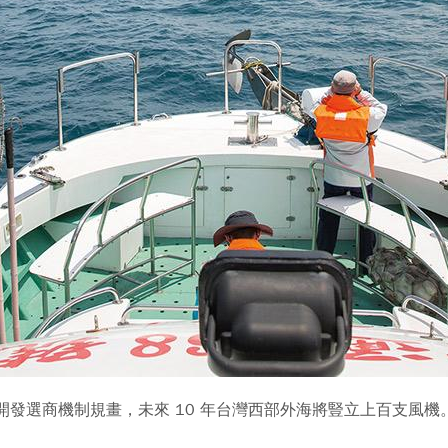
塊開發選商機制規畫，未來 10 年台灣西部外海將豎立上百支風