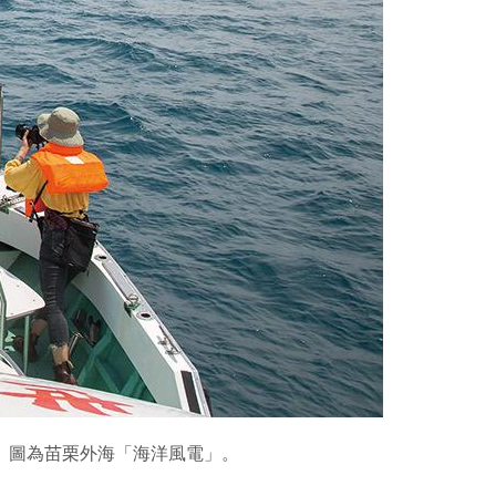
機。圖為苗栗外海「海洋風電」。