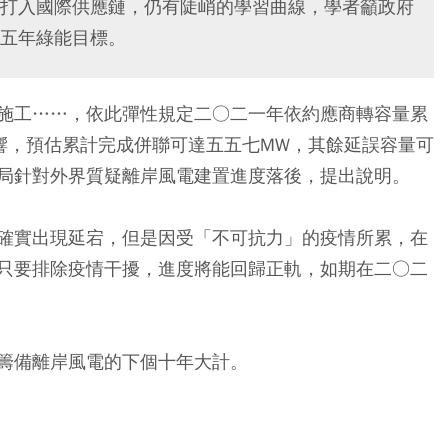
打入國際供應鏈，仍有陡峭的學習曲線，學者籲政府
五年綠能目標。
施工……，依此彈性規定二○二一年依約應商轉容量累
響，預估累計完成併聯可達五五七MW，其餘延誤容量可
局針對外界質疑離岸風電建置進度落後，提出說明。
確實出現延宕，但是因受「不可抗力」的疫情所累，在
只要排除疫情干擾，進度將能回歸正軌，如期在二○二
籌備離岸風電的下個十年大計。