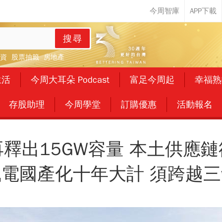
搜尋
資
股票抽籤
房地產
生活
今周大耳朵 Podcast
富足今周起
幸福熟
存股助理
今周學堂
訂購優惠
活動報名
釋出15GW容量 本土供應
電國產化十年大計 須跨越