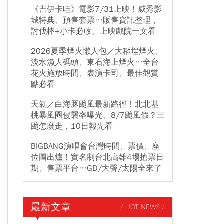
《吉伊卡哇》電影7/31上映！威秀影
城特典、預售套票…販售資訊整理，
討伐棒+小卡必收、上映戲院一文看
2026夏季煙火懶人包／大稻埕煙火、
淡水漁人碼頭、東石海上煙火…全台
花火施放時間、表演卡司、最佳觀賞
點必看
天氣／白海豚颱風最新路徑！北北基
桃暴風圈侵襲率曝光、8/7颱風假？三
颱怎麼走，10日報先看
BIGBANG演唱會台灣時間、票價、座
位圖出爐！實名制台北高雄4場搶票日
期、售票平台…GD/大聲/太陽全來了
最新文章
/ HOT NEWS /