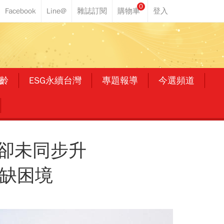
0
齡
ESG永續台灣
專題報導
今選頻道
鏈卻未同步升
三缺困境