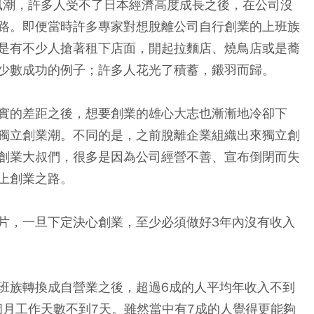
」風潮，許多人受不了日本經濟高度成長之後，在公司沒
路。即便當時許多專家對想脫離公司自行創業的上班族
是有不少人搶著租下店面，開起拉麵店、燒鳥店或是蕎
少數成功的例子；許多人花光了積蓄，鎩羽而歸。
實的差距之後，想要創業的雄心大志也漸漸地冷卻下
獨立創業潮。不同的是，之前脫離企業組織出來獨立創
創業大叔們，很多是因為公司經營不善、宣布倒閉而失
上創業之路。
片，一旦下定決心創業，至少必須做好3年內沒有收入
班族轉換成自營業之後，超過6成的人平均年收入不到
個月工作天數不到7天。雖然當中有7成的人覺得更能夠