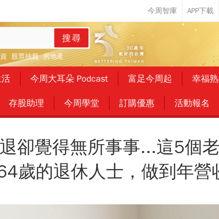
搜尋
資
股票抽籤
房地產
生活
今周大耳朵 Podcast
富足今周起
幸福熟
存股助理
今周學堂
訂購優惠
活動報名
退卻覺得無所事事...這5個
64歲的退休人士，做到年營