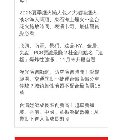
母？
2026夏季煙火懶人包／大稻埕煙火、
淡水漁人碼頭、東石海上煙火…全台
花火施放時間、表演卡司、最佳觀賞
點必看
欣興、南電、景碩、臻鼎-KY、金居、
尖點...PCB買誰最賺？杜金龍點名「這
檔」爆炸性強漲，11月末升段首選
漢光演習斷網、防空演習時間！影響
範圍、交通異動…捷運台鐵高鐵公車
停駛？城鎮韌性演習不配合最高罰15
萬
台灣經濟成長率創新高！超車新加
坡、香港、中國，童振源揭數據：AI
帶動下進入高成長階段