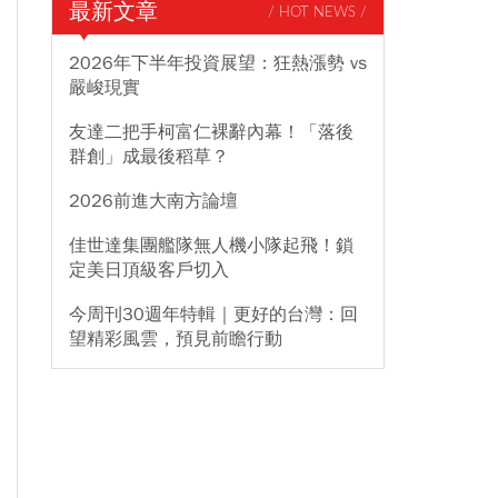
最新文章
/ HOT NEWS /
2026年下半年投資展望：狂熱漲勢 vs
嚴峻現實
友達二把手柯富仁裸辭內幕！「落後
群創」成最後稻草？
2026前進大南方論壇
佳世達集團艦隊無人機小隊起飛！鎖
定美日頂級客戶切入
今周刊30週年特輯｜更好的台灣：回
望精彩風雲，預見前瞻行動