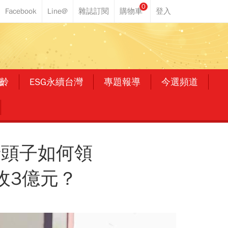
0
齡
ESG永續台灣
專題報導
今選頻道
老頭子如何領
收3億元？