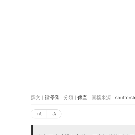
福澤喬
傳產
shutterst
+A
-A