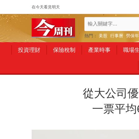
在今天看見明天
熱門：
美股
行事曆
勞保年
投資理財
保險稅制
產業時事
職場
從大公司優
一票平均