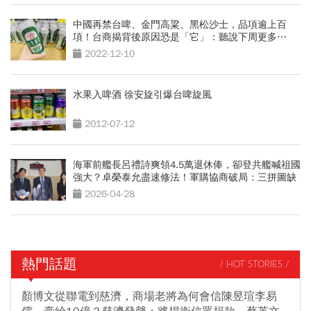
中國再禁台啤、金門高粱、黑松沙士，品項逾上百
項！台商揭背後原因恐是「它」：聽說下周更多⋯
2022-12-10
水果入啤酒 徐安旋引爆台啤旋風
2012-07-12
海軍前艦長呂禮詩爽領4.5萬退休俸，卻登共艦喊祖國
強大？卓榮泰允盡速修法！軍購協商破局：三拼圖缺
一不可
2026-04-28
熱門話題
/ HOT STORIES /
顏博文從聯電到慈濟，商場老將為何會信陳昱瑄李易