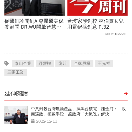
從醫師診間到AI專屬醫美保
台玻家族創校 林伯實女兒
養顧問 DR.WU開啟智慧養
用電鍋搞創意 P.32
膚新時代
Ads by
泰山企業
經營權
龍邦
全家股權
王光祥
三陽工業
延伸閱讀
中共封殺台灣農漁產品、抹黑台積電，謝金河：「以
商逼政」極致手段…籲政府「大氣魄」解決
2022-12-13