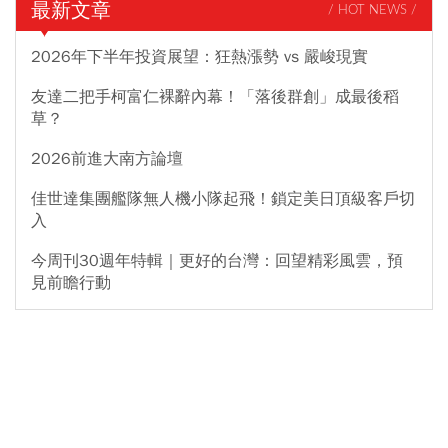
最新文章
/ HOT NEWS /
2026年下半年投資展望：狂熱漲勢 vs 嚴峻現實
友達二把手柯富仁裸辭內幕！「落後群創」成最後稻
草？
2026前進大南方論壇
佳世達集團艦隊無人機小隊起飛！鎖定美日頂級客戶切
入
今周刊30週年特輯｜更好的台灣：回望精彩風雲，預
見前瞻行動