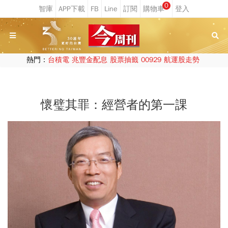
0
熱門：
台積電
兆豐金配息
股票抽籤
00929
航運股走勢
懷璧其罪：經營者的第一課