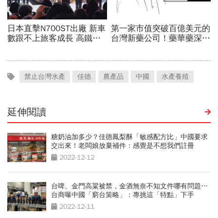
禁止台灣水產
佳德
農產品
中國
水產養殖
延伸閱讀
糖奶油加多少？佳德鳳梨酥「敏感配方比」中國要求
交出來！老闆娘放棄補件：感覺是不想我們註冊
2022-12-12
台啤、金門高粱被禁，金酒無奈不知文件哪有問題…
台商曝中國「窮台策略」：專挑這「特點」下手
2022-12-11