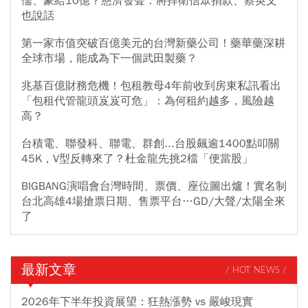
儒、豪給10億？慈濟發聲：將捍衛信眾捐款、蔡英文
也說話
第一家市值突破百億美元的台灣新藥公司！藥華藥深耕
全球市場，能成為下一個武田製藥？
兆基百億財務危機！包租教母4年前收到房東私訊看出
「包租代管龍頭岌岌可危」：為何租約越多，風險越
高？
台積電、聯發科、聯電、群創...台股飆逾1400點叩關
45K，V型反轉來了？杜金龍先挑2檔「便當股」
BIGBANG演唱會台灣時間、票價、座位圖出爐！實名制
台北高雄4場搶票日期、售票平台…GD/大聲/太陽全來
了
最新文章
/ HOT NEWS /
2026年下半年投資展望：狂熱漲勢 vs 嚴峻現實