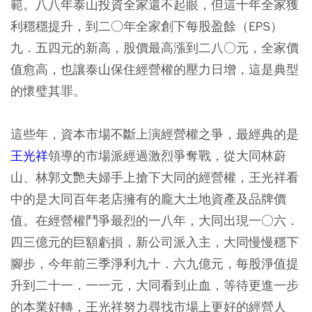
範。八八年泰山投資全家還不起眼，但這十年全家獲
利穩穩提升，到二○年全家創下每股盈餘（EPS）
九．五四元的新高，股價最高漲到二八○元，全家價
值愈高，也讓泰山保住經營權的壓力日增，這是典型
的懷璧其罪。
這些年，資本市場不斷上演經營權之爭，最經典的是
王光祥
領導的市場派經過激烈爭奪戰，從大同林蔚
山、林郭文艷夫婦手上搶下大同的經營權，王光祥看
中的是大同百年老店擁有的龐大土地資產及品牌價
值。在經營權鬥爭最烈的一八年，大同出現一○六．
四三億元的巨額虧損，新公司派入主，大同慢慢穩下
腳步，今年前三季淨利九十．六九億元，每股淨值提
升到二十一．一一元，大同看到止血，等待更進一步
的本業好轉，王光祥努力尋找市場上更好的經營人