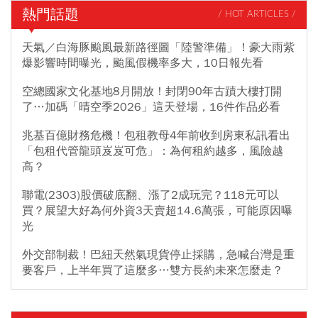
熱門話題
/ HOT ARTICLES /
天氣／白海豚颱風最新路徑圖「陸警準備」！豪大雨紫
爆影響時間曝光，颱風假機率多大，10日報先看
空總國家文化基地8月開放！封閉90年古蹟大樓打開
了…加碼「晴空季2026」這天登場，16件作品必看
兆基百億財務危機！包租教母4年前收到房東私訊看出
「包租代管龍頭岌岌可危」：為何租約越多，風險越
高？
聯電(2303)股價破底翻、漲了2成玩完？118元可以
買？展望大好為何外資3天賣超14.6萬張，可能原因曝
光
外交部制裁！巴紐天然氣現貨停止採購，急喊台灣是重
要客戶，上半年買了這麼多…雙方長約未來怎麼走？