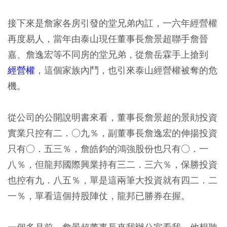
接下來是詹家各房引發的堂兄弟內訌，一六年經營權
再度易人，當年由泰山現任董事長詹景超聯手詹晉
嘉、詹逸宏等不同房的堂兄弟，從詹岳霖手上搶到
經營權
，這個家族內鬥，也引來泰山經營權被奪的危
機。
從公司的公開說明書來看，董事長詹景超的景勛投資
實業只控有二．○九％，副董事長詹逸宏的伸揚投資
只有○．五三％，詹皓鈞的鴻強股份也只有○．一
八％，但龍邦國際興業持有三二．三六％，保勝投資
也控有九．八五％，單是這兩筆大投資就有四二．二
一％，單看這個持股陣仗，龍邦已勝券在握。