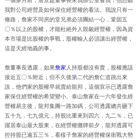
一個多月前，詹景超董事長來我辦公室看我，他想聽
我對公司經營及如何保住經營權的看法。我說只有一
條路，詹家不同房的堂兄弟必須團結一心，鞏固五
○％以上的股權，才能杜絕外人覬覦經營權，因為資
本市場是比股權的爭戰，股權輸人必須讓出經營權，
這是天經地義的事。
詹董事長透露，如果
詹家
人持股都沒有賣，股權應該
接近五○％附近；但不久後第二代的詹仁道跳出來
說，他們家的股權早就賣給龍邦，這個宣示已透露詹
家保住經營權的希望變小。泰山詹家在一六年發生經
營權易主後，龍邦集團一路加碼，公司透露總共砸下
五十九．七九億元，持股比重來到四六．九二％，已
躍居泰山最大股東，在經營權攤牌前夕，龍邦透露可
控持股已逾五三％，看樣子詹家的經營權保衛戰大勢