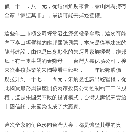
價三十一．八一元，從這個角度來看，泰山因為持有
全家「懷璧其罪」，最後可能丟掉經營權。
這些年上市櫃公司經常發生經營權爭奪戰，這次可能
拿下泰山經營權的龍邦國際興業，本來是從事建築的
龍邦建設，由也是出身彰化的朱炳昱家族經營，龍邦
底下有一隻生蛋的金雞母——台灣人壽保險公司，後
來從事殯葬業的朱國榮看中龍邦，一三年龍邦股價一
度拉升到三十七．一五元，朱炳昱也讓出經營權，從
此國寶服務與福座開發兩家投資公司控制約三三％股
權，這是朱國榮不敗的投資模式，台灣人壽後來賣給
中國信託，朱國榮也成了大贏家。
這次全家的角色形同台灣人壽，都是懷璧其罪的典