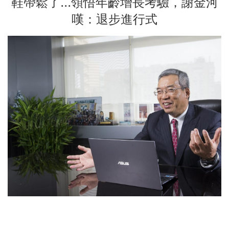
鞋帶鬆了...領悟年齡增長考驗，謝金河
嘆：退步進行式