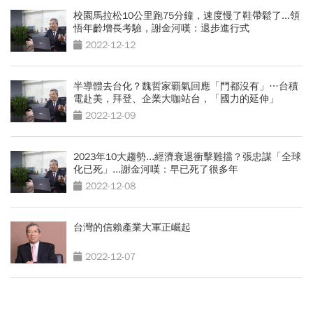
校園馬拉松10公里跑75分鐘，速度慢了鞋帶鬆了...領
悟年齡增長考驗，謝金河嘆：退步進行式
2022-12-12
半導體去台化？魏哲家覇氣回應「門都沒有」…台積
電赴美，拜登、企業大咖站台，「國力的延伸」
2022-12-09
2023年10大趨勢...經濟衰退衝擊難擋？張忠謀「全球
化已死」...謝金河嘆：早已死了很多年
2022-12-08
台灣的信賴產業大軍正崛起
2022-12-07