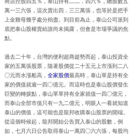
商店控股四五％，泰山持有二二．四六％，總股數五
萬一三六張，這次賣出四．三三萬張，也等於是把手
上金雞母幾乎處分殆盡。到目前為止，泰山公司派到
底把泰山股權賣給誰尚未揭露，但會是市場爭議的焦
點。
過去二十年，台灣的便利超商趁勢而起，泰山投資全
家的五萬張股票，隨著股價從二十五元上市漲到二八
○元而水漲船高，
全家股價
最高時，泰山單是持有全
家的價值就逾一四○億元。而這時也是泰山股價發生
巨變的轉捩點，泰山單單持有全家就值一四○億元，
而泰山全部市值只有一九二億元，明眼人一看就知道
泰山的價值，這可能也是龍邦收購泰山股票的開端。
從這個時候起，龍邦開始公告買入泰山的股數，例
如，七月六日公告取得泰山一萬四○六六張，每股均