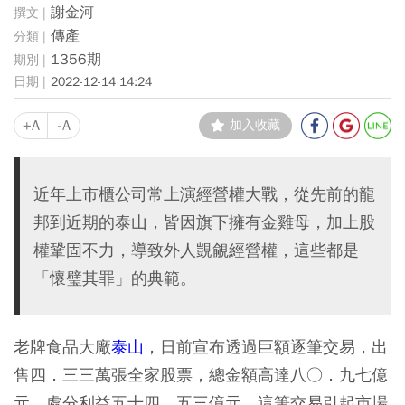
謝金河
傳產
1356期
2022-12-14 14:24
+A
-A
加入收藏
近年上市櫃公司常上演經營權大戰，從先前的龍
邦到近期的泰山，皆因旗下擁有金雞母，加上股
權鞏固不力，導致外人覬覦經營權，這些都是
「懷璧其罪」的典範。
老牌食品大廠
泰山
，日前宣布透過巨額逐筆交易，出
售四．三三萬張全家股票，總金額高達八○．九七億
元，處分利益五十四．五三億元。這筆交易引起市場