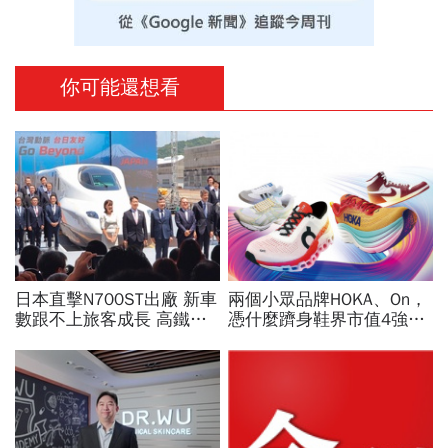
你可能還想看
日本直擊N700ST出廠 新車
兩個小眾品牌HOKA、On，
數跟不上旅客成長 高鐵遇3
憑什麼躋身鞋界市值4強、
大挑戰 專家籲合理調整票
撼動台灣代工廠版圖？ 解
價
密運動鞋新天王們