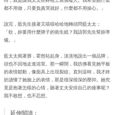
待，就是讓我太太在葬禮上當個廢人。我希望她什麼
都不用做，只要負責哭就好，什麼都不用操心。」
說完，藍先生接著又嘻嘻哈哈地轉頭問藍太太：
「欸，妳要用什麼牌子的衛生紙？我請郭先生幫妳準
備。」
藍太太抿著唇，霍然站起身，淡淡地說出一個品牌，
頭也不回地走進浴室。那一瞬間，我彷彿看見她平板
的表情鬆動，像面具上出現裂紋。直到這時，我才終
於讀懂了她臉上的表情，那是很深很深的壓抑。她究
竟是抱著怎樣的心情，聽著丈夫安排自己的後事呢？
我不敢想，也不忍想。
延伸閱讀：