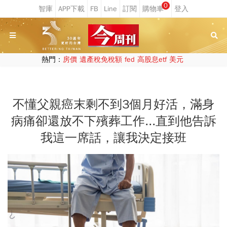
0
熱門：
房價
遺產稅免稅額
fed
高股息etf
美元
不懂父親癌末剩不到3個月好活，滿身
病痛卻還放不下殯葬工作...直到他告訴
我這一席話，讓我決定接班