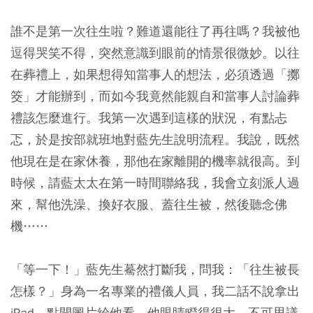
誰不是第一次往生啦？難道還能往了再往嗎？我被他
逗得哭笑不得，突然意識到眼前的情景很微妙。以往
在葬禮上，如果想得知當事人的想法，必須透過「擲
筊」才能辦到，而如今我竟然能親自和當事人討論葬
禮該怎麼進行。我第一次遇到這樣的狀況，有點忐
忑，於是按部就班地對藍先生說明流程。我說，既然
他現在是在家休養，那他在家離開的機率就很高。到
時候，請藍太太在第一時間聯絡我，我會立刻派人過
來，幫他洗澡、換好衣服、蓋往生被，然後聽念佛
機……
「等一下！」藍先生驀然打斷我，問我：「往生被長
怎樣？」身為一名專業的禮儀人員，我二話不說拿出
iPad，點開圖片給他看。他眼睛瞪得很大，不可思議