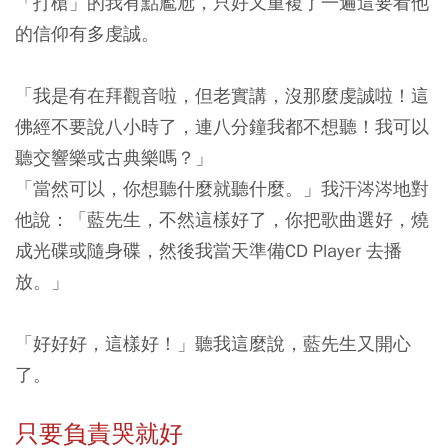
「打槍」的我有點尷尬，只好又重複了一遍這要看他
的信仰有多虔誠。
「我是有在拜觀音啦，但老實講，沒那麼虔誠啦！這
佛經不要說八小時了，連八分鐘我都不想聽！我可以
聽交響樂或古典樂嗎？」
「當然可以，你想聽什麼就聽什麼。」我汗涔涔地對
他說：「藍先生，不然這樣好了，你把歌曲選好，燒
成光碟或隨身碟，然後我當天準備CD Player 去播
放。」
「好好好，這樣好！」聽我這麼說，藍先生又開心
了。
只要負責哭就好