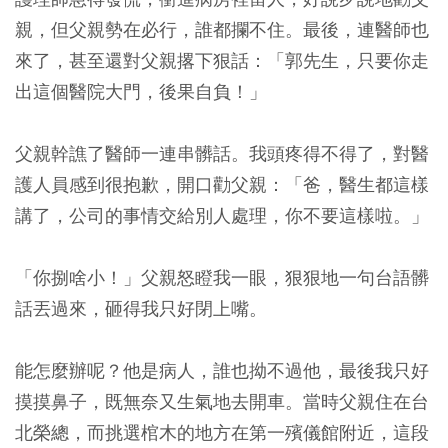
親，但父親勢在必行，誰都攔不住。最後，連醫師也
來了，甚至還對父親撂下狠話：「郭先生，只要你走
出這個醫院大門，後果自負！」
父親幹譙了醫師一連串髒話。我頭疼得不得了，對醫
護人員感到很抱歉，開口勸父親：「爸，醫生都這樣
講了，公司的事情交給別人處理，你不要這樣啦。」
「你捌啥小！」父親怒瞪我一眼，狠狠地一句台語髒
話丟過來，砸得我只好閉上嘴。
能怎麼辦呢？他是病人，誰也拗不過他，最後我只好
摸摸鼻子，既無奈又生氣地去開車。當時父親住在台
北榮總，而挑選棺木的地方在第一殯儀館附近，這段