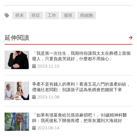
癌末
癌症
工作
接班
癌細胞
延伸閱讀
「我是第一次往生，我期待你讓我太太在葬禮上當個
廢人，只要負責哭就好，什麼都不用操心」
2023-11-15
爭產不是有錢人的專利！看過五花八門的遺產糾紛，
禮儀社老闆勸：別讓孩子認為爸媽會把錢留下來
2023-11-08
「如果有墳墓會給兒孫添麻煩吧！」93歲精神科醫
師：我死後私下辦個喪禮，把骨灰灑到大海就好
2023-06-14