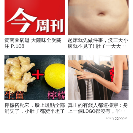
黃南圖病逝 大陸味全受關
起床就先做件事，沒三天小
注 P.108
腹就不見了! 肚子一天天變
小！
PR
檸檬搭配它，臉上斑點全部
真正的有錢人都這樣穿：身
消失了，小肚子都變平坦了
上一個LOGO都沒有，平凡
針織衫卻要價3萬元...一窺
Ads by
頂奢富豪的花錢智慧