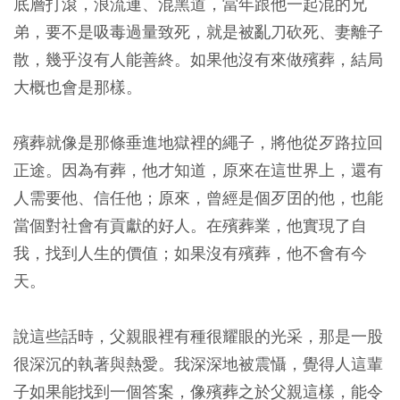
底層打滾，浪流連、混黑道，當年跟他一起混的兄
弟，要不是吸毒過量致死，就是被亂刀砍死、妻離子
散，幾乎沒有人能善終。如果他沒有來做殯葬，結局
大概也會是那樣。
殯葬就像是那條垂進地獄裡的繩子，將他從歹路拉回
正途。因為有葬，他才知道，原來在這世界上，還有
人需要他、信任他；原來，曾經是個歹囝的他，也能
當個對社會有貢獻的好人。在殯葬業，他實現了自
我，找到人生的價值；如果沒有殯葬，他不會有今
天。
說這些話時，父親眼裡有種很耀眼的光采，那是一股
很深沉的執著與熱愛。我深深地被震懾，覺得人這輩
子如果能找到一個答案，像殯葬之於父親這樣，能令