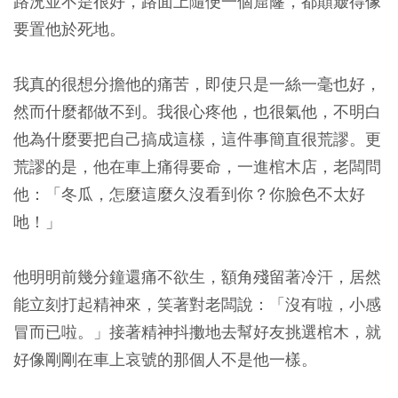
路況並不是很好，路面上隨便一個窟窿，都顛簸得像
要置他於死地。
我真的很想分擔他的痛苦，即使只是一絲一毫也好，
然而什麼都做不到。我很心疼他，也很氣他，不明白
他為什麼要把自己搞成這樣，這件事簡直很荒謬。更
荒謬的是，他在車上痛得要命，一進棺木店，老闆問
他：「冬瓜，怎麼這麼久沒看到你？你臉色不太好
吔！」
他明明前幾分鐘還痛不欲生，額角殘留著冷汗，居然
能立刻打起精神來，笑著對老闆說：「沒有啦，小感
冒而已啦。」接著精神抖擻地去幫好友挑選棺木，就
好像剛剛在車上哀號的那個人不是他一樣。