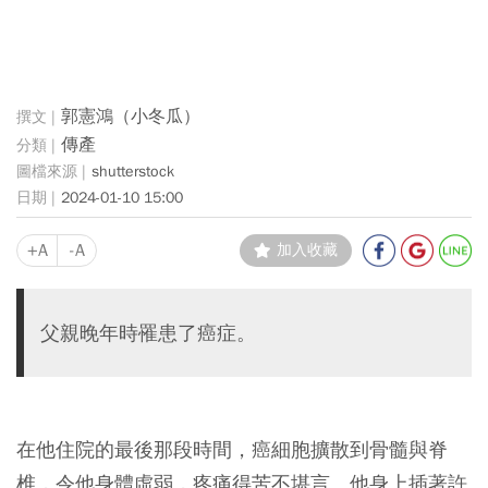
郭憲鴻（小冬瓜）
傳產
shutterstock
2024-01-10 15:00
+A
-A
加入收藏
父親晚年時罹患了癌症。
在他住院的最後那段時間，癌細胞擴散到骨髓與脊
椎，令他身體虛弱，疼痛得苦不堪言。他身上插著許