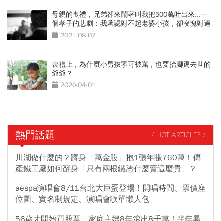
母親的喪禮，兄弟卻來鬧著叫我把500萬吐出來...一
個孝子的悲劇：我承認對不起老婆小孩，卻沒愧對過
我媽
2021-08-07
喪禮上，為什麼小男孩寧可被罵，也要抬腳踢去世的
爺爺？
2020-04-01
熱門話題
/ HOT ARTICLES /
川湖做什麼的？躋身「萬金股」抱1張年賺760萬！傳
產鐵工廠如何翻身「只有兩根鐵憑什麼賣這麼貴」？
aespa演唱會8/11台北大巨蛋登場！開唱時間、票價座
位圖、實名制規定、演唱會歌單懶人包
56歲才開始買股票，家庭主婦8年滾出8千萬！半年暴