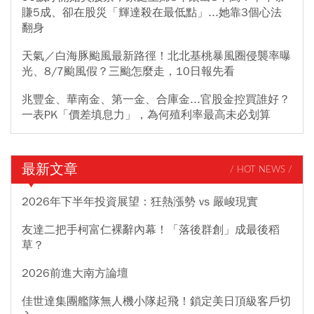
賺5成、卻在股災「輝達殺在最低點」...她靠3個心法
翻身
天氣／白海豚颱風最新路徑！北北基桃暴風圈侵襲率曝
光、8/7颱風假？三颱怎麼走，10日報先看
兆豐金、華南金、第一金、合庫金...官股金控買誰好？
一表PK「價差填息力」，為何殖利率最高未必划算
最新文章
/ HOT NEWS /
2026年下半年投資展望：狂熱漲勢 vs 嚴峻現實
友達二把手柯富仁裸辭內幕！「落後群創」成最後稻
草？
2026前進大南方論壇
佳世達集團艦隊無人機小隊起飛！鎖定美日頂級客戶切