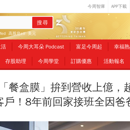
搜尋
fed
高股息etf
美元
生活
今周大耳朵 Podcast
富足今周起
幸福熟
存股助理
今周學堂
訂購優惠
活動報名
靠「餐盒膜」拚到營收上億，
客戶！8年前回家接班全因爸