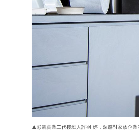
▲彩麗實業二代接班人許羽 婷，深感對家族企業