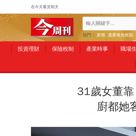
在今天看見明天
熱門：
房價
遺產稅免稅額
投資理財
保險稅制
產業時事
職場
31歲女董
廚都她