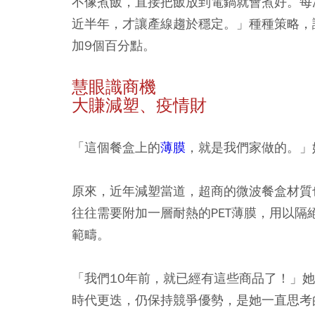
不像煮飯，直接把飯放到電鍋就會煮好。每
近半年，才讓產線趨於穩定。」種種策略，讓
加9個百分點。
慧眼識商機
大賺減塑、疫情財
「這個餐盒上的
薄膜
，就是我們家做的。」
原來，近年減塑當道，超商的微波餐盒材質
往往需要附加一層耐熱的PET薄膜，用以
範疇。
「我們10年前，就已經有這些商品了！」
時代更迭，仍保持競爭優勢，是她一直思考