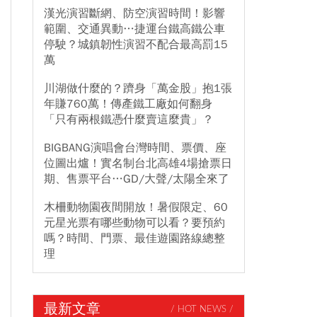
漢光演習斷網、防空演習時間！影響
範圍、交通異動…捷運台鐵高鐵公車
停駛？城鎮韌性演習不配合最高罰15
萬
川湖做什麼的？躋身「萬金股」抱1張
年賺760萬！傳產鐵工廠如何翻身
「只有兩根鐵憑什麼賣這麼貴」？
BIGBANG演唱會台灣時間、票價、座
位圖出爐！實名制台北高雄4場搶票日
期、售票平台…GD/大聲/太陽全來了
木柵動物園夜間開放！暑假限定、60
元星光票有哪些動物可以看？要預約
嗎？時間、門票、最佳遊園路線總整
理
最新文章
/ HOT NEWS /