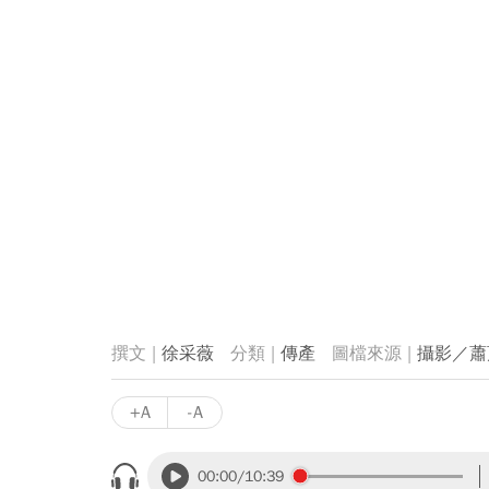
徐采薇
傳產
攝影／蕭
+A
-A
00:00
/10:39