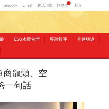
0
齡
ESG永續台灣
專題報導
今選頻道
超商龍頭、空
爸一句話