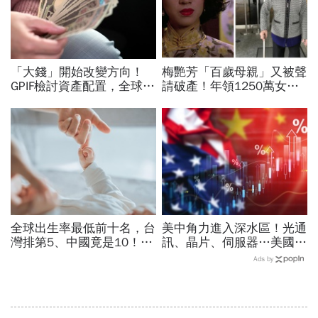
「大錢」開始改變方向！
梅艷芳「百歲母親」又被聲
GPIF檢討資產配置，全球資
請破產！年領1250萬女兒
金流向恐迎重大變局
遺產不夠花，曾稱「生活苦
悶」想多拿錢環遊世界
全球出生率最低前十名，台
美中角力進入深水區！光通
灣排第5、中國竟是10！亞
訊、晶片、伺服器…美國制
洲4國入榜「無聲危機」，
裁加碼，謝金河示警台灣
Ads by
經濟壓力成天然避孕藥？
「這類人」處境危險又困難