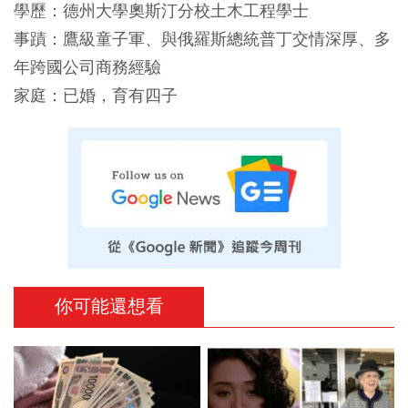
學歷：德州大學奧斯汀分校土木工程學士
事蹟：鷹級童子軍、與俄羅斯總統普丁交情深厚、多
年跨國公司商務經驗
家庭：已婚，育有四子
你可能還想看