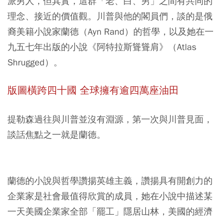
派男人，但其實，這群「老、白、男」之間有共同的
理念、接近的價值觀。川普與他的閣員們，談的是俄
裔美籍小說家蘭德（Ayn Rand）的哲學，以及她在一
九五七年出版的小說《阿特拉斯聳聳肩》（Atlas
Shrugged）。
版圖橫跨四十國 全球擁有逾四萬座油田
提勒森過往與川普並沒有淵源，第一次與川普見面，
談話焦點之一就是蘭德。
蘭德的小說與哲學讚揚英雄主義，讚揚具有開創力的
企業家是社會最值得欣賞的成員，她在小說中描述某
一天美國企業家全部「罷工」隱居山林，美國的經濟