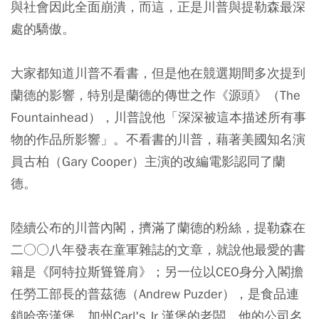
與社會因此全面崩潰，而這，正是川普與提勒森最深
處的驕傲。
大家都知道川普不看書，但是他在競選期間多次提到
蘭德的影響，特別是蘭德的傳世之作《源頭》（The
Fountainhead），川普說他「深深被這本描述所有事
物的作品所影響」。不看書的川普，藉著美國知名演
員古柏（Gary Cooper）主演的改編電影認同了蘭
德。
陸續公布的川普內閣，擠滿了蘭德的粉絲，提勒森在
二○○八年發表在童軍雜誌的文章，就說他最愛的書
籍是《阿特拉斯聳聳肩》；另一位以CEO身分入閣擔
任勞工部長的普茲德（Andrew Puzder），是食品連
鎖哈帝漢堡、加州Carl's Jr.漢堡的老闆，他的公司名