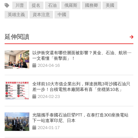
川普
提名
石油
俄羅斯
國務卿
美國
英雄主義
資本注意
中國
延伸閱讀
以伊衝突還有哪些層面被影響？黃金、石油、航班…
一文看懂「衝擊面」！
2024-04-16
全球前10大市值企業出列，輝達挑戰3哥沙國石油只
差一步！台積電熊本廠開幕有喜「坐穩第10名」
2024-02-23
光陽攜手泰國石油巨擘PTT，在泰打造300座換電站
下一站進軍印尼、日本
2024-01-17