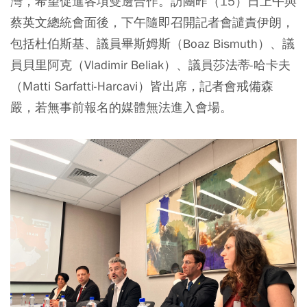
灣，希望促進各項雙邊合作。訪團昨（15）日上午與
蔡英文總統會面後，下午隨即召開記者會譴責伊朗，
包括杜伯斯基、議員畢斯姆斯（Boaz Bismuth）、議
員貝里阿克（Vladimir Beliak）、議員莎法蒂-哈卡夫
（Matti Sarfatti-Harcavi）皆出席，記者會戒備森
嚴，若無事前報名的媒體無法進入會場。