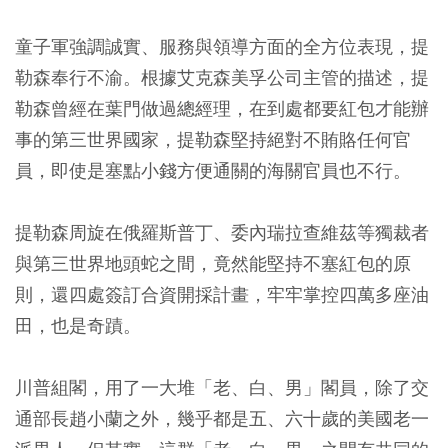
童子軍強調誠實、服務與領導方面的全方位表現，提
勒森奉行不渝。根據艾克森美孚公司主管的描述，提
勒森曾經在葉門做過總經理，在到處都要紅包才能辦
事的第三世界國家，提勒森堅持絕對不賄賂任何官
員，即使是塞點小錢方便通關的海關官員也不行。
提勒森周旋在俄羅斯普丁、委內瑞拉查維茲等獨裁者
與第三世界地頭蛇之間，竟然能堅持不塞紅包的原
則，還四處簽訂合資開採計畫，牢牢掌控四萬多座油
田，也是奇蹟。
川普組閣，用了一大堆「老、白、男」閣員，除了交
通部長趙小蘭之外，幾乎都是五、六十歲的美國老一