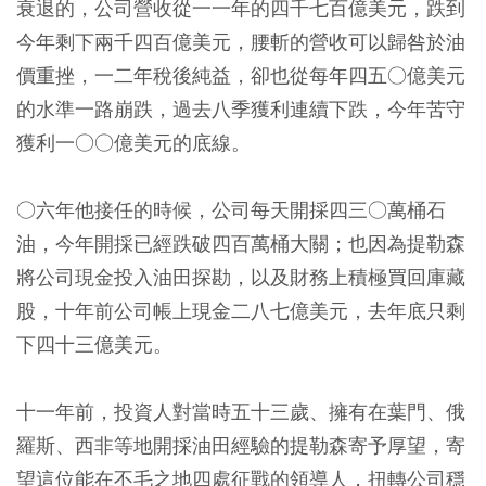
衰退的，公司營收從一一年的四千七百億美元，跌到
今年剩下兩千四百億美元，腰斬的營收可以歸咎於油
價重挫，一二年稅後純益，卻也從每年四五○億美元
的水準一路崩跌，過去八季獲利連續下跌，今年苦守
獲利一○○億美元的底線。
○六年他接任的時候，公司每天開採四三○萬桶石
油，今年開採已經跌破四百萬桶大關；也因為提勒森
將公司現金投入油田探勘，以及財務上積極買回庫藏
股，十年前公司帳上現金二八七億美元，去年底只剩
下四十三億美元。
十一年前，投資人對當時五十三歲、擁有在葉門、俄
羅斯、西非等地開採油田經驗的提勒森寄予厚望，寄
望這位能在不毛之地四處征戰的領導人，扭轉公司穩