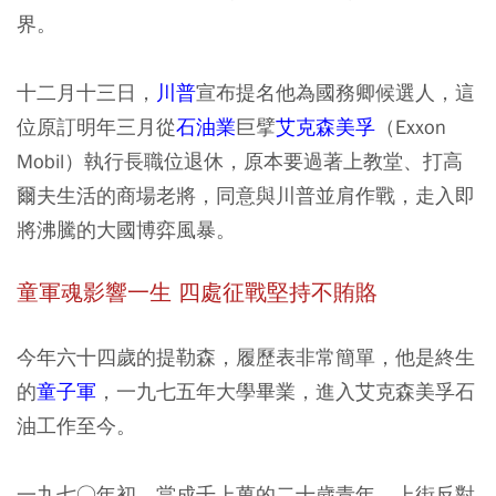
界。
十二月十三日，
川普
宣布提名他為國務卿候選人，這
位原訂明年三月從
石油業
巨擘
艾克森美孚
（Exxon
Mobil）執行長職位退休，原本要過著上教堂、打高
爾夫生活的商場老將，同意與川普並肩作戰，走入即
將沸騰的大國博弈風暴。
童軍魂影響一生 四處征戰堅持不賄賂
今年六十四歲的提勒森，履歷表非常簡單，他是終生
的
童子軍
，一九七五年大學畢業，進入艾克森美孚石
油工作至今。
一九七○年初，當成千上萬的二十歲青年，上街反對