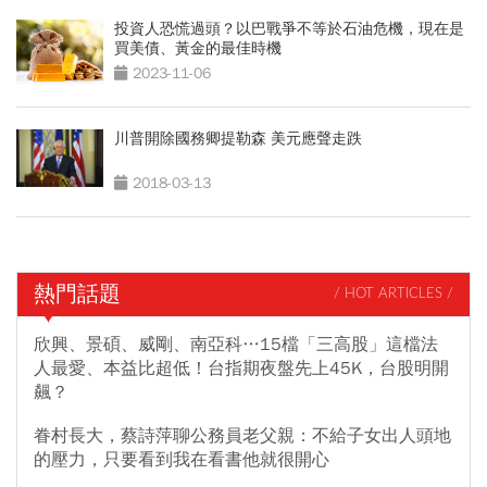
投資人恐慌過頭？以巴戰爭不等於石油危機，現在是
買美債、黃金的最佳時機
2023-11-06
川普開除國務卿提勒森 美元應聲走跌
2018-03-13
熱門話題
/ HOT ARTICLES /
欣興、景碩、威剛、南亞科…15檔「三高股」這檔法
人最愛、本益比超低！台指期夜盤先上45K，台股明開
飆？
眷村長大，蔡詩萍聊公務員老父親：不給子女出人頭地
的壓力，只要看到我在看書他就很開心