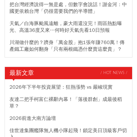
把台灣經濟說得一無是處，但數字會說話！謝金河：中
國更依賴台灣「仍很需要我們的半導體」
天氣／白海豚颱風遠離，豪大雨還沒完！雨區熱點曝
光、高溫36度又來…何時好天氣先看10日預報
川湖做什麼的？躋身「萬金股」抱1張年賺760萬！傳
產鐵工廠如何翻身「只有兩根鐵憑什麼賣這麼貴」？
最新文章
/ HOT NEWS /
2026年下半年投資展望：狂熱漲勢 vs 嚴峻現實
友達二把手柯富仁裸辭內幕！「落後群創」成最後稻
草？
2026前進大南方論壇
佳世達集團艦隊無人機小隊起飛！鎖定美日頂級客戶切