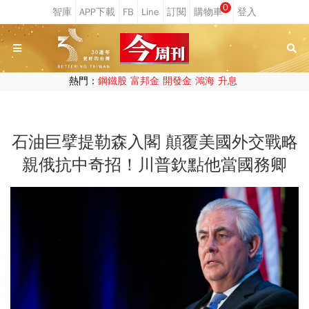
0
熱門：
鋼鐵股
富邦金
開發金
鴻海
升息
石油巨擘提勒森入閣 顛覆美國外交戰略
親俄抗中奇招！川普欽點他當國務卿