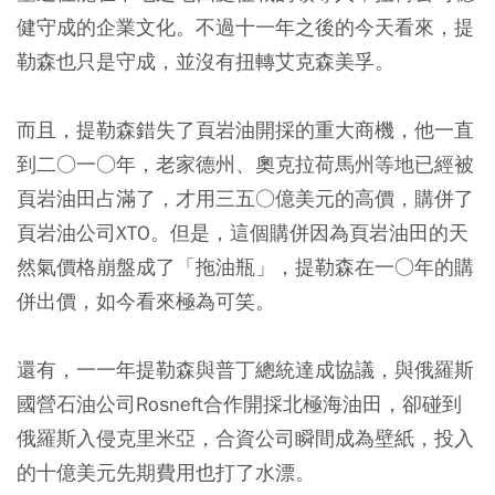
健守成的企業文化。不過十一年之後的今天看來，提
勒森也只是守成，並沒有扭轉艾克森美孚。
而且，提勒森錯失了頁岩油開採的重大商機，他一直
到二○一○年，老家德州、奧克拉荷馬州等地已經被
頁岩油田占滿了，才用三五○億美元的高價，購併了
頁岩油公司XTO。但是，這個購併因為頁岩油田的天
然氣價格崩盤成了「拖油瓶」，提勒森在一○年的購
併出價，如今看來極為可笑。
還有，一一年提勒森與普丁總統達成協議，與俄羅斯
國營石油公司Rosneft合作開採北極海油田，卻碰到
俄羅斯入侵克里米亞，合資公司瞬間成為壁紙，投入
的十億美元先期費用也打了水漂。