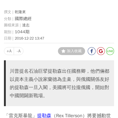
乾隆來
國際總經
達志
1044期
2016-12-22 13:47
+A
-A
加入收藏
川普提名石油巨擘提勒森出任國務卿，他們倆都
以資本主義小說家蘭德為圭臬，與俄國關係友好
的提勒森一旦入閣，美國將可拉攏俄國，開始對
中國開闢新戰場。
「雷克斯暴龍」
提勒森
（Rex Tillerson）將要撼動世