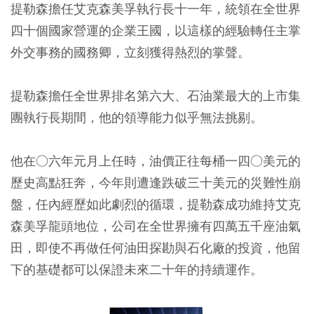
提勒森擔任艾克森美孚執行長十一年，統領在全世界
四十個國家營運的企業王國，以這樣的經驗轉任主掌
外交事務的國務卿，立刻獲得熱烈的掌聲。
提勒森擔任全世界排名第六大、石油業最大的上市集
團執行長期間，他的領導能力似乎無法挑剔。
他在○六年元月上任時，油價正往每桶一四○美元的
歷史高點狂奔，今年則遭逢跌破三十美元的災難性崩
盤，任內經歷如此劇烈的循環，提勒森成功維持艾克
森美孚龍頭地位，公司在全世界擁有四萬五千座油氣
田，即使不再做任何油田探勘與石化廠的投資，他留
下的基礎都可以保證未來二十年的持續運作。