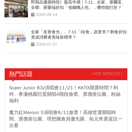
即期品優惠時段》最高半價！7-11、全家、萊爾富、
全聯、家樂福折扣「省錢懶人包」，哪些能打折？
2025-09-14
全家「友善食光」、7-11「i珍食」誰更夯？剩食折扣
竟成消費者美味新標準？
2024-07-27
熱門話題
/ HOT ARTICLES /
Super Junior 83z演唱會11/21！KKTIX開賣時間？利
特、希澈桃園巨蛋開唱4階段搶票、票價座位圖、粉絲
福利
魔力紅Maroon 5演唱會8/11搶票！高雄世運開唱時
間、票價座位圖、理想國會員優先購、拓元售票資訊一
次看