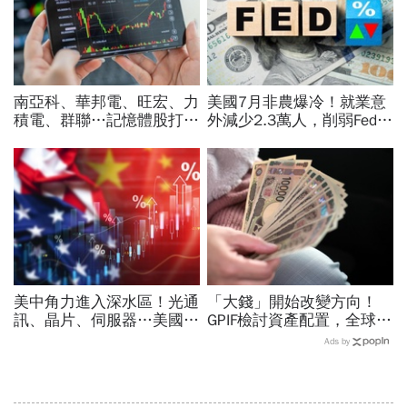
南亞科、華邦電、旺宏、力
美國7月非農爆冷！就業意
積電、群聯…記憶體股打下
外減少2.3萬人，削弱Fed升
來能買？這2檔本益比外資
息機率...金價大漲逾7%，
喊還很低：今年仍會漲很大
創7個月來最佳單周
美中角力進入深水區！光通
「大錢」開始改變方向！
訊、晶片、伺服器…美國制
GPIF檢討資產配置，全球資
裁加碼，謝金河示警台灣
金流向恐迎重大變局
Ads by
「這類人」處境危險又困難