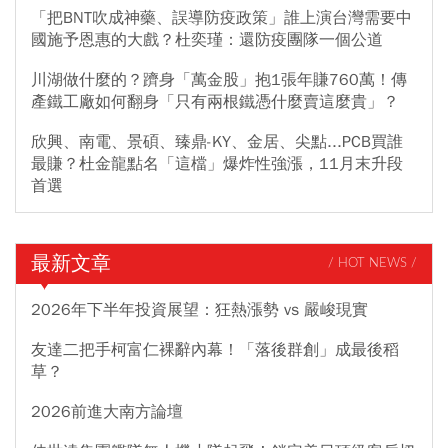
「把BNT吹成神藥、誤導防疫政策」誰上演台灣需要中
國施予恩惠的大戲？杜奕瑾：還防疫團隊一個公道
川湖做什麼的？躋身「萬金股」抱1張年賺760萬！傳
產鐵工廠如何翻身「只有兩根鐵憑什麼賣這麼貴」？
欣興、南電、景碩、臻鼎-KY、金居、尖點...PCB買誰
最賺？杜金龍點名「這檔」爆炸性強漲，11月末升段
首選
最新文章
/ HOT NEWS /
2026年下半年投資展望：狂熱漲勢 vs 嚴峻現實
友達二把手柯富仁裸辭內幕！「落後群創」成最後稻
草？
2026前進大南方論壇