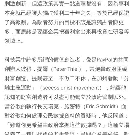
刺激創新；但這政策其實一點道理都沒有，因為專利
本身就已經讓人獨占獲利二十年之久，等於已經保證
了高報酬。為政者努力的目標不該是讓獨占者賺更
多，而應該是要讓企業把獲利拿出來再投資在研發等
領域上。
科技業中許多所謂的價值創造者，像是PayPal的共同
創辦人彼得．提爾（Peter Thiel），常炮轟政府阻礙
財富創造。提爾甚至一不做二不休，在加州發動「分
離主義運動」（secessionist movement），好讓他
認知的財富創造者可以盡可能獨立於政府管制以外。
當谷歌的執行長艾瑞克．施密特（Eric Schmidt）面
對谷歌如何處理公民數據資料的質疑時，他反問道：
「難道你更希望由政府掌握這些數據嗎？」這種立場
滋養了一種現代版的老生常談：民間企業等於好、政