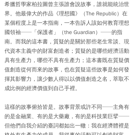
希臘哲學家柏拉圖曾主張誰會說故事，誰就能統治世
界。他最偉大的作品《理想國》（The Republic）在
某個程度上是一本指南，一本告訴人該如何教育理想
國領袖──「保護者」（the Guardian）──的指
南。而我的這本書，質疑的是關於那些老生常談、現
代資本主義中的財富創造者；質疑的是哪些經濟活動
具有生產力，哪些不具有生產力；這本書既在質疑價
值創造從何而來的故事，也在質疑這些故事是如何發
揮其影響力，讓少數人得以以價值創造之名，萃取不
成比例的經濟價值到自己手裡。
這樣的故事俯拾皆是。故事背景或許不同──主角有
的是金融業、有的是大藥廠，有的是科技業巨擘──
但他們自我介紹的臺詞都如出一轍：我在經濟體裡是
格外有生產力的成員，我從事的活動可以創造財富，