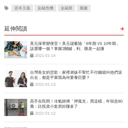
資本主義
金融危機
金融業
藥廠
延伸閱讀
美元保單變便宜！美元儲蓄險「6年期 VS 10年期」
該選哪一個？掌握2關鍵，利、匯差一起賺
2021-01-14
台灣長女的悲歌：家裡弟妹不幫忙不付錢就叫他們滾
出去，都是平輩我為何要養巨嬰？
2021-01-13
高手在民間！冷氣師傅「押孤支」買這檔，年領息80
萬：比投資小套房好賺多了
2021-01-12