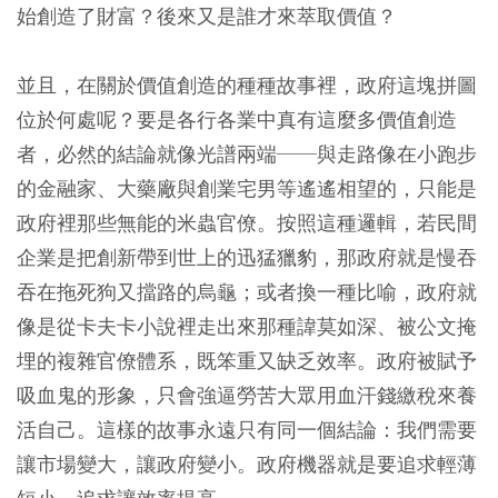
始創造了財富？後來又是誰才來萃取價值？
並且，在關於價值創造的種種故事裡，政府這塊拼圖
位於何處呢？要是各行各業中真有這麼多價值創造
者，必然的結論就像光譜兩端──與走路像在小跑步
的金融家、大藥廠與創業宅男等遙遙相望的，只能是
政府裡那些無能的米蟲官僚。按照這種邏輯，若民間
企業是把創新帶到世上的迅猛獵豹，那政府就是慢吞
吞在拖死狗又擋路的烏龜；或者換一種比喻，政府就
像是從卡夫卡小說裡走出來那種諱莫如深、被公文掩
埋的複雜官僚體系，既笨重又缺乏效率。政府被賦予
吸血鬼的形象，只會強逼勞苦大眾用血汗錢繳稅來養
活自己。這樣的故事永遠只有同一個結論：我們需要
讓市場變大，讓政府變小。政府機器就是要追求輕薄