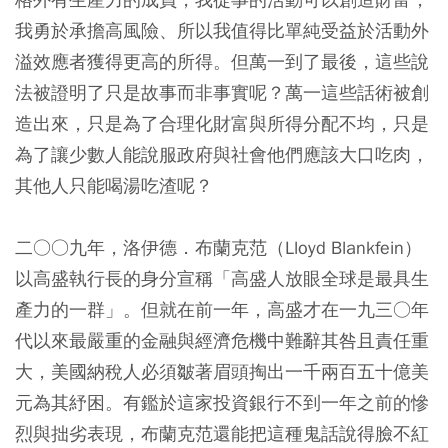
我勇於承擔高風險、所以我值得比單純受益於活動外
溢效應者獲得更高的所得。但萬一到了最後，這些說
法被證明了只是故事而非事實呢？萬一這些話術被創
造出來，只是為了合理化財富與所得分配不均，只是
為了讓少數人能說服政府與社會他們應該大口吃肉，
其他人只能喝湯吃渣呢？
二○○九年，洛伊德．布蘭克范（Lloyd Blankfein）
以高盛執行長的身分宣稱「高盛人放眼全球是最具生
產力的一群」。但就在前一年，高盛才在一九三○年
代以來最嚴重的金融與經濟危機中難辭其咎且責任重
大，美國納稅人必須皺著眉頭掏出一千兩百五十億美
元為其紓困。有鑑於這家投資銀行不到一年之前的慘
烈與拙劣表現，布蘭克范還能把這種鬼話說得臉不紅