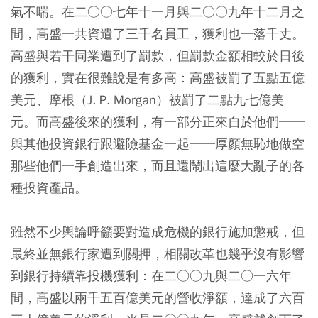
氣不喘。在二○○七年十一月與二○○九年十二月之
間，高盛一共資遣了三千名員工，獲利也一落千丈。
高盛與若干同業遭到了罰款，但罰款金額相較於日後
的獲利，實在很難說是有多高：高盛被罰了五點五億
美元、摩根（J. P. Morgan）被罰了二點九七億美
元。而高盛後來的獲利，有一部分正來自於他們──
與其他投資銀行跟避險基金一起──厚顏無恥地做空
那些他們一手創造出來，而且還鬧出這麼大亂子的各
種投資產品。
雖然不少輿論呼籲要對造成危機的銀行施加懲戒，但
最終並無銀行家遭到關押，相關改革也幾乎沒有影響
到銀行持續靠投機獲利：在二○○九與二○一六年
間，高盛以兩千五百億美元的營收淨額，達成了六百