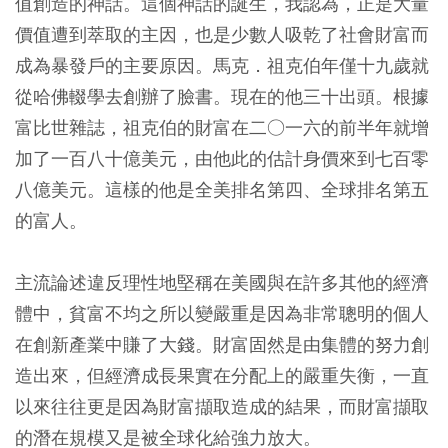
值創造的神話。這個神話的誕生，我認為，正是大量
價值遭到萃取的主因，也是少數人吸乾了社會財富而
成為暴發戶的主要原因。馬克．祖克伯年僅十九歲就
從哈佛輟學去創辦了臉書。現在的他三十出頭。根據
富比世雜誌，祖克伯的財富在二○一六的前半年就增
加了一百八十億美元，由他此的估計身價來到七百零
八億美元。這樣的他是全美排名第四、全球排名第五
的富人。
主流論述違反理性地堅稱在美國與在許多其他的經濟
體中，貧富不均之所以變嚴重是因為非常聰明的個人
在創新產業中賺了大錢。財富固然是由集體的努力創
造出來，但經濟成長果實在分配上的嚴重失衡，一直
以來往往更是因為財富擷取造成的結果，而財富擷取
的潛在規模又是被全球化給強力放大。