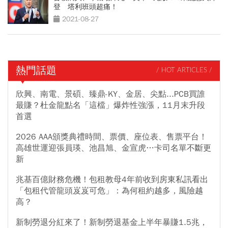
登 塔利班頭超痛！
2021-08-27
熱門話題
/ HOT ARTICLES /
欣興、南電、景碩、臻鼎-KY、金居、尖點...PCB買誰
最賺？杜金龍點名「這檔」爆炸性強漲，11月末升段
首選
2026 AAA頒獎典禮時間、票價、座位表、售票平台！
高雄世運迎張員瑛、池昌旭、金宣虎…卡司名單不斷更
新
兆基百億財務危機！包租教母4年前收到房東私訊看出
「包租代管龍頭岌岌可危」：為何租約越多，風險越
高？
新制勞退分紅來了！新制勞退基金上半年暴賺1.5兆，