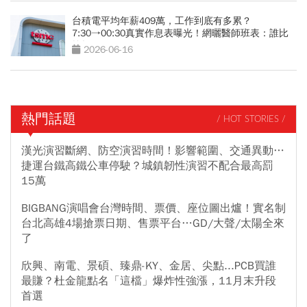
台積電平均年薪409萬，工作到底有多累？
7:30→00:30真實作息表曝光！網曬醫師班表：誰比
較操？
2026-06-16
熱門話題
/ HOT STORIES /
漢光演習斷網、防空演習時間！影響範圍、交通異動…
捷運台鐵高鐵公車停駛？城鎮韌性演習不配合最高罰
15萬
BIGBANG演唱會台灣時間、票價、座位圖出爐！實名制
台北高雄4場搶票日期、售票平台…GD/大聲/太陽全來
了
欣興、南電、景碩、臻鼎-KY、金居、尖點...PCB買誰
最賺？杜金龍點名「這檔」爆炸性強漲，11月末升段
首選