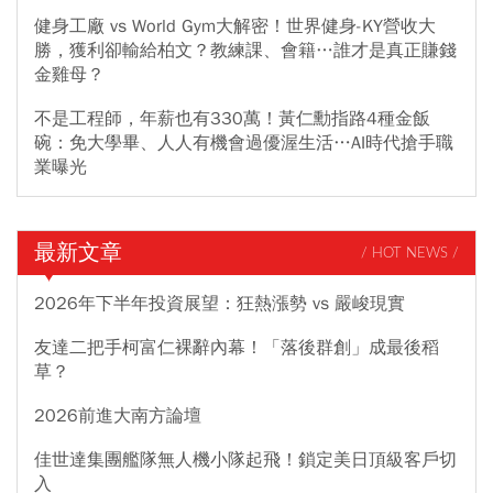
健身工廠 vs World Gym大解密！世界健身-KY營收大
勝，獲利卻輸給柏文？教練課、會籍…誰才是真正賺錢
金雞母？
不是工程師，年薪也有330萬！黃仁勳指路4種金飯
碗：免大學畢、人人有機會過優渥生活…AI時代搶手職
業曝光
最新文章
/ HOT NEWS /
2026年下半年投資展望：狂熱漲勢 vs 嚴峻現實
友達二把手柯富仁裸辭內幕！「落後群創」成最後稻
草？
2026前進大南方論壇
佳世達集團艦隊無人機小隊起飛！鎖定美日頂級客戶切
入