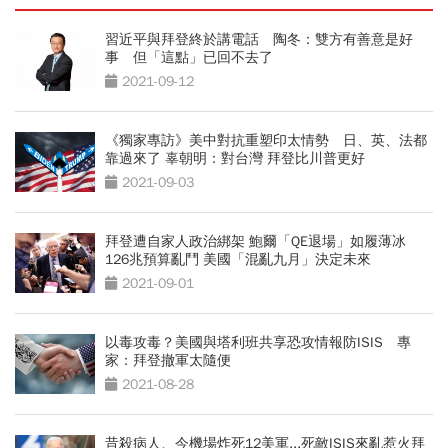
習近平與拜登終於講電話 陶冬：雙方有善意是好
事 但「這點」已回不去了
2021-09-12
《獨家專訪》美中對抗重塑印太情勢 日、英、法都
靠過來了 辜朝明：對台灣 拜登比川普更好
2021-09-03
拜登遭自家人政治綁架 鮑爾「QE退場」如履薄冰
126兆預算亂鬥 美國「混亂九月」決定未來
2021-09-01
以毒攻毒？美國與塔利班共享恐攻情報防ISIS 專
家：拜登撤軍太隨便
2021-08-28
昔殺病人、今機場炸死12美軍...死敵ISIS來亂惹火拜