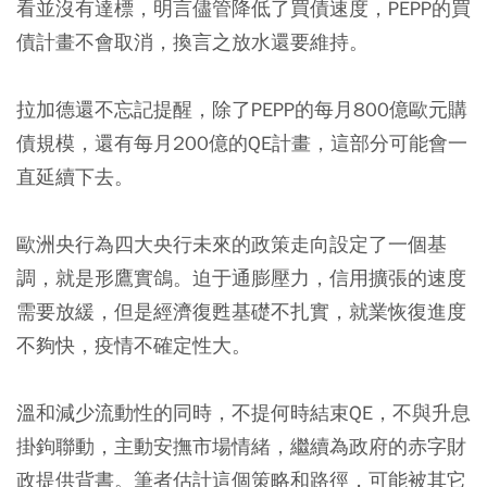
看並沒有達標，明言儘管降低了買債速度，PEPP的買
債計畫不會取消，換言之放水還要維持。
拉加德還不忘記提醒，除了PEPP的每月800億歐元購
債規模，還有每月200億的QE計畫，這部分可能會一
直延續下去。
歐洲央行為四大央行未來的政策走向設定了一個基
調，就是形鷹實鴿
。迫于通膨壓力，信用擴張的速度
需要放緩，但是經濟復甦基礎不扎實，就業恢復進度
不夠快，疫情不確定性大。
溫和減少流動性的同時，不提何時結束QE，不與升息
掛鉤聯動，主動安撫市場情緒，繼續為政府的赤字財
政提供背書。筆者估計這個策略和路徑，可能被其它