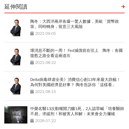
延伸閱讀
陶冬：大西洋兩岸各爆一驚人數據，美歐「貨幣政
策」同時轉身，留意三大風險
2021-09-05
壞消息不斷的一周！ Fed減債箭在弦上 陶冬：各國
復甦之路全看這兩道坎
2021-08-22
Delta病毒肆虐全美》消費信心創13年來最大跌幅！
為何對美國經濟是好事？ 陶冬告訴你「這樣看」
2021-08-15
中榮名醫13次動嘴開刀釀1死，2人認罪喊「培養醫師
不易」求緩刑！和被害人和解：未來會全力彌補
2026-07-22