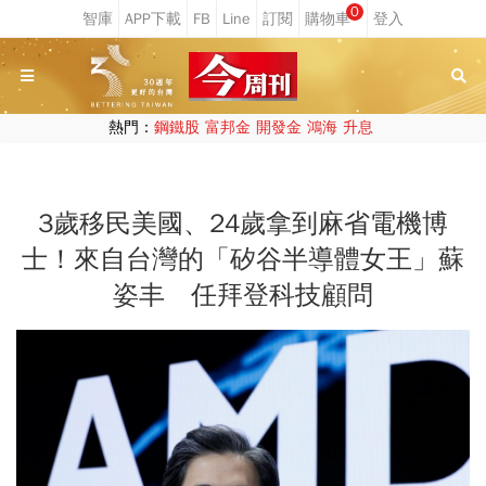
0
熱門：
鋼鐵股
富邦金
開發金
鴻海
升息
3歲移民美國、24歲拿到麻省電機博
士！來自台灣的「矽谷半導體女王」蘇
姿丰 任拜登科技顧問