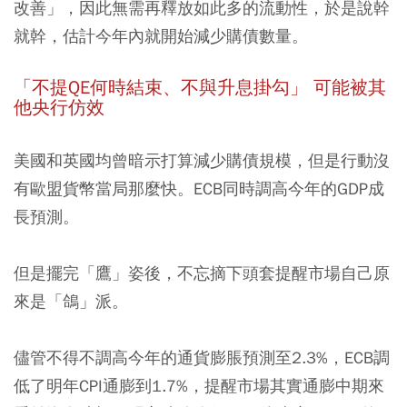
改善」，因此無需再釋放如此多的流動性，於是說幹
就幹，估計今年內就開始減少購債數量。
「不提QE何時結束、不與升息掛勾」 可能被其
他央行仿效
美國和英國均曾暗示打算減少購債規模，但是行動沒
有歐盟貨幣當局那麼快。ECB同時調高今年的GDP成
長預測。
但是擺完「鷹」姿後，不忘摘下頭套提醒市場自己原
來是「鴿」派。
儘管不得不調高今年的通貨膨脹預測至2.3%，ECB調
低了明年CPI通膨到1.7%，提醒市場其實通膨中期來