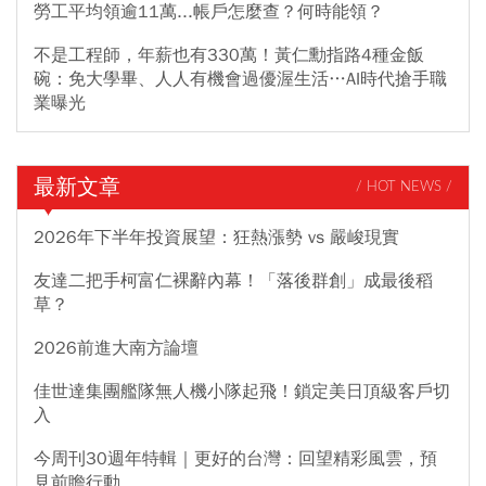
勞工平均領逾11萬...帳戶怎麼查？何時能領？
不是工程師，年薪也有330萬！黃仁勳指路4種金飯
碗：免大學畢、人人有機會過優渥生活…AI時代搶手職
業曝光
最新文章
/ HOT NEWS /
2026年下半年投資展望：狂熱漲勢 vs 嚴峻現實
友達二把手柯富仁裸辭內幕！「落後群創」成最後稻
草？
2026前進大南方論壇
佳世達集團艦隊無人機小隊起飛！鎖定美日頂級客戶切
入
今周刊30週年特輯｜更好的台灣：回望精彩風雲，預
見前瞻行動