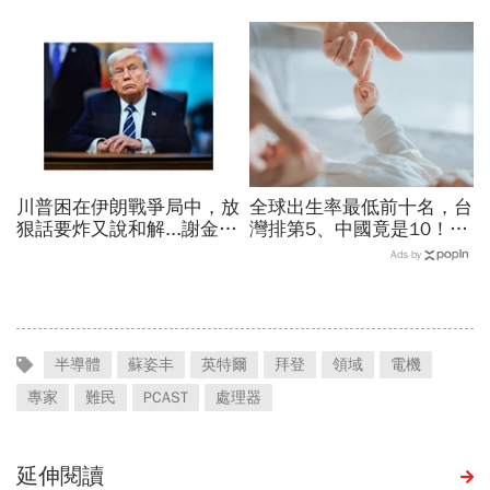
稅…劍指中國？晶片與太陽
金流向恐迎重大變局
能產業都離不開它
川普困在伊朗戰爭局中，放
全球出生率最低前十名，台
狠話要炸又說和解...謝金河
灣排第5、中國竟是10！亞
揭伊朗權力結構：制度決定
洲4國入榜「無聲危機」，
Ads by
一個國家的未來
經濟壓力成天然避孕藥？
半導體
蘇姿丰
英特爾
拜登
領域
電機
專家
難民
PCAST
處理器
延伸閱讀