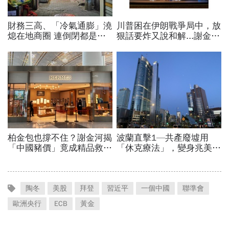
陶冬
美股
拜登
習近平
一個中國
聯準會
歐洲央行
ECB
黃金