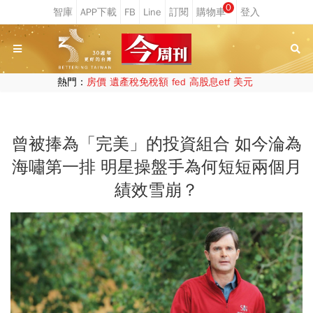
0
熱門：
房價
遺產稅免稅額
fed
高股息etf
美元
曾被捧為「完美」的投資組合 如今淪為
海嘯第一排 明星操盤手為何短短兩個月
績效雪崩？