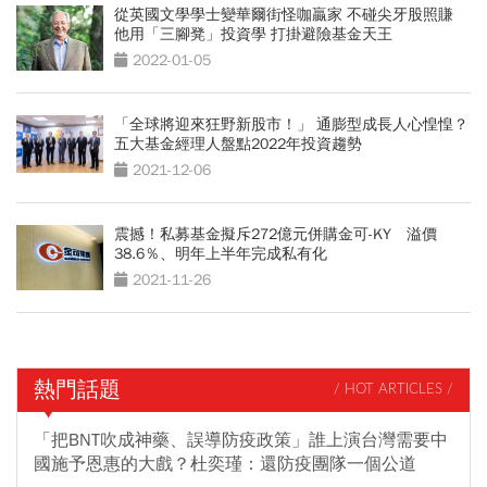
從英國文學學士變華爾街怪咖贏家 不碰尖牙股照賺
他用「三腳凳」投資學 打掛避險基金天王
2022-01-05
「全球將迎來狂野新股市！」 通膨型成長人心惶惶？
五大基金經理人盤點2022年投資趨勢
2021-12-06
震撼！私募基金擬斥272億元併購金可-KY 溢價
38.6％、明年上半年完成私有化
2021-11-26
熱門話題
/ HOT ARTICLES /
「把BNT吹成神藥、誤導防疫政策」誰上演台灣需要中
國施予恩惠的大戲？杜奕瑾：還防疫團隊一個公道