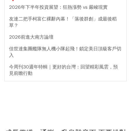
2026年下半年投資展望：狂熱漲勢 vs 嚴峻現實
友達二把手柯富仁裸辭內幕！「落後群創」成最後稻
草？
2026前進大南方論壇
佳世達集團艦隊無人機小隊起飛！鎖定美日頂級客戶切
入
今周刊30週年特輯｜更好的台灣：回望精彩風雲，預
見前瞻行動