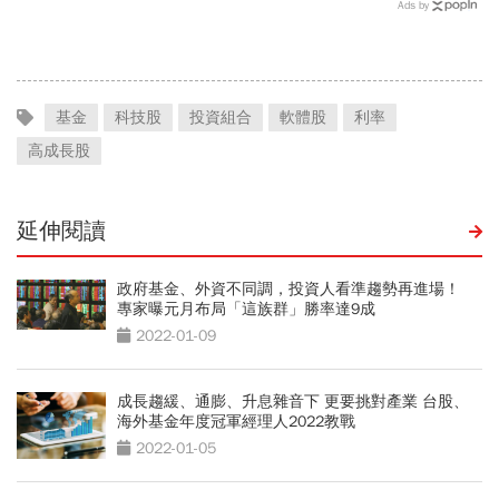
73億！選手排行出爐，法
Ads by
國560億是墊底球隊77倍
基金
科技股
投資組合
軟體股
利率
高成長股
延伸閱讀
政府基金、外資不同調，投資人看準趨勢再進場！
專家曝元月布局「這族群」勝率達9成
2022-01-09
成長趨緩、通膨、升息雜音下 更要挑對產業 台股、
海外基金年度冠軍經理人2022教戰
2022-01-05