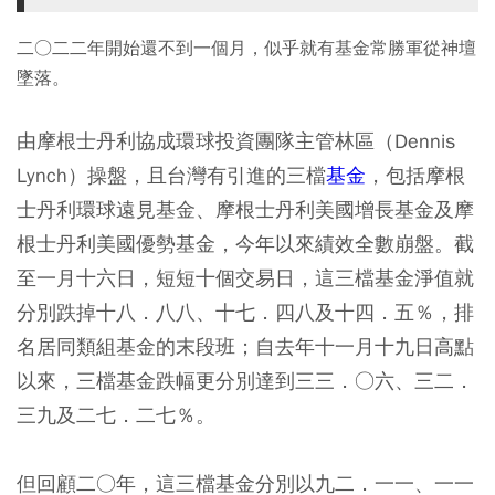
二○二二年開始還不到一個月，似乎就有基金常勝軍從神壇
墜落。
由摩根士丹利協成環球投資團隊主管林區（Dennis
Lynch）操盤，且台灣有引進的三檔
基金
，包括摩根
士丹利環球遠見基金、摩根士丹利美國增長基金及摩
根士丹利美國優勢基金，今年以來績效全數崩盤。截
至一月十六日，短短十個交易日，這三檔基金淨值就
分別跌掉十八．八八、十七．四八及十四．五％，排
名居同類組基金的末段班；自去年十一月十九日高點
以來，三檔基金跌幅更分別達到三三．○六、三二．
三九及二七．二七％。
但回顧二○年，這三檔基金分別以九二．一一、一一