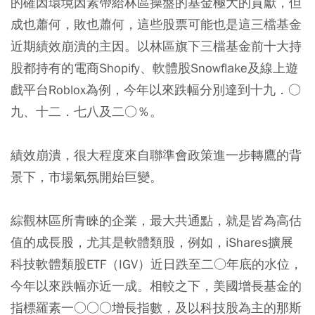
的確因環境因素帶給林區操盤的基金極大的貢獻，但
成也蕭何，敗也蕭何，這些股票可能也是這三檔基金
近期績效崩潰的主因。以林區旗下三檔基金前十大持
股都持有的電商Shopify、軟體股Snowflake及線上遊
戲平台Roblox為例，今年以來跌幅分別達到十九．○
九、十二．七八及二○％。
績效崩潰，很大程度來自聯準會政策進一步轉鷹的背
景下，市場氣氛開始巨變。
綜觀林區所青睞的企業，最大共通點，就是皆為高估
值的成長股，尤其是軟體類股，例如，iShares擴展
科技軟體類股ETF（IGV）近日跌至二○年底的水位，
今年以來跌幅亦近一成。相較之下，美國增長基金的
指標羅素一○○○增長指數，及以科技股為主的那斯