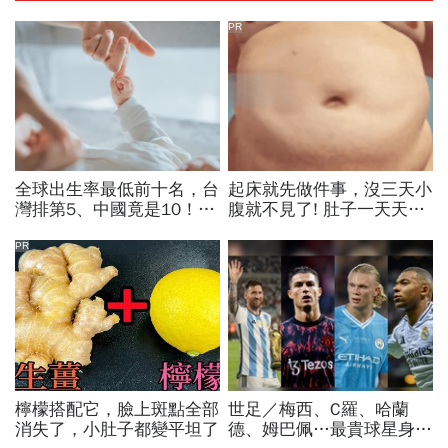
PR
全球出生率最低前十名，台
起床就先做件事，沒三天小
灣排第5、中國竟是10！亞
腹就不見了! 肚子一天天變
洲4國入榜「無聲危機」，
小！
經濟壓力成天然避孕藥？
PR
檸檬搭配它，臉上斑點全部
世足／梅西、C羅、哈蘭
消失了，小肚子都變平坦了
德、姆巴佩…最貴球星身價