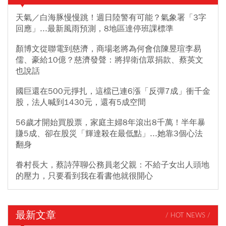
天氣／白海豚慢慢跳！週日陸警有可能？氣象署「3字
回應」...最新風雨預測，8地區達停班課標準
顏博文從聯電到慈濟，商場老將為何會信陳昱瑄李易
儒、豪給10億？慈濟發聲：將捍衛信眾捐款、蔡英文
也說話
國巨還在500元掙扎，這檔已連6漲「反彈7成」衝千金
股，法人喊到1430元，還有5成空間
56歲才開始買股票，家庭主婦8年滾出8千萬！半年暴
賺5成、卻在股災「輝達殺在最低點」...她靠3個心法
翻身
眷村長大，蔡詩萍聊公務員老父親：不給子女出人頭地
的壓力，只要看到我在看書他就很開心
最新文章
/ HOT NEWS /