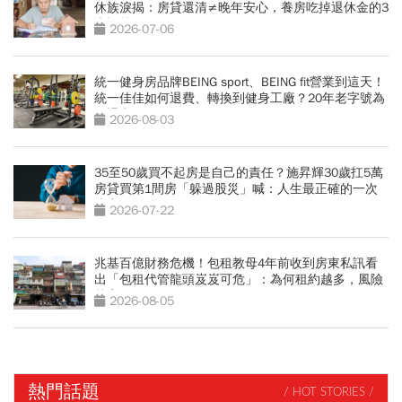
休族淚揭：房貸還清≠晚年安心，養房吃掉退休金的3
大誤算
2026-07-06
統一健身房品牌BEING sport、BEING fit營業到這天！
統一佳佳如何退費、轉換到健身工廠？20年老字號為
何退出
2026-08-03
35至50歲買不起房是自己的責任？施昇輝30歲扛5萬
房貸買第1間房「躲過股災」喊：人生最正確的一次
決定
2026-07-22
兆基百億財務危機！包租教母4年前收到房東私訊看
出「包租代管龍頭岌岌可危」：為何租約越多，風險
越高？
2026-08-05
熱門話題
/ HOT STORIES /