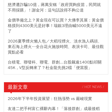
慈濟遭詐騙10億，蔣萬安稱「政府買夠疫苗，民間就
不用採購」！謝金河：這句話說得不夠公道
金價準備北上？黃金現在可以買？大佛李其展：黃金價
格摸到4300美元是好事！瑞銀3理由喊5000美元不遠
了
2026夏季煙火懶人包／大稻埕煙火、淡水漁人碼頭、
東石海上煙火…全台花火施放時間、表演卡司、最佳觀
賞點必看
台積電、聯發科、聯電、群創...台股飆逾1400點叩關
45K，V型反轉來了？杜金龍先挑2檔「便當股」
最新文章
/ HOT NEWS /
2026年下半年投資展望：狂熱漲勢 vs 嚴峻現實
友達二把手柯富仁裸辭內幕！「落後群創」成最後稻