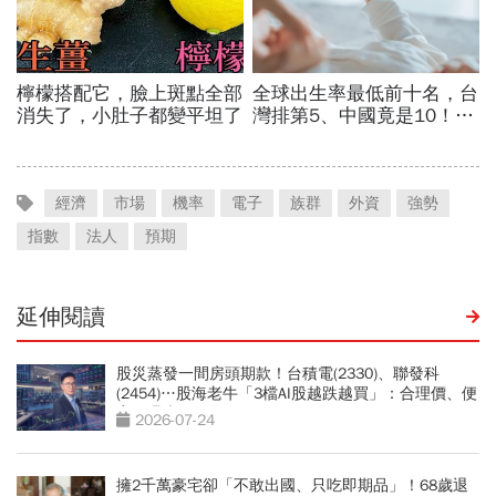
經濟
市場
機率
電子
族群
外資
強勢
指數
法人
預期
延伸閱讀
股災蒸發一間房頭期款！台積電(2330)、聯發科
(2454)…股海老牛「3檔AI股越跌越買」：合理價、便
宜價曝光
2026-07-24
擁2千萬豪宅卻「不敢出國、只吃即期品」！68歲退