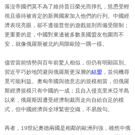
落沒帝國們莫不為了維持昔日榮光而掙扎，慫恿受輕
視且亟待被肯定的新興國家加入他們的行列。中國經
濟表現亮眼，卻不遵循普世的遊戲規則而備受限制；
更重要的是，中國對東邊被多數美國盟友包圍而不
安，就像俄羅斯被北約局限歐陸一隅一樣。
儘管當前情勢與百年前驚人相似，但仍有明顯區別。
習近平巧妙地閃避與俄羅斯更深層的
結盟
，並伺機尋
覓可能利益。奧匈帝國與德意志的規模相當，但俄羅
斯經濟規模只有中國的一成；且自入侵克里米亞半島
以來，俄羅斯因遭受經濟制裁而走向自給自足的模
式，但中國經濟與全球緊密交織，不易脫勾。
再者，19世紀奧德兩國是相鄰的歐洲列強，雖然中俄