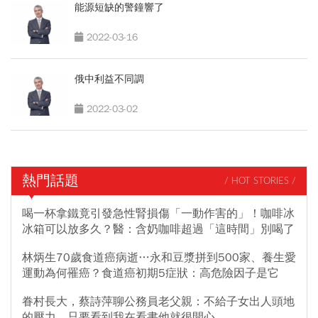
能源短缺的警鐘響了
2022-03-16
俄中利益不同調
2022-03-02
熱門話題
/ HOT STORIES /
喝一杯拿鐵竟引發急性腎損傷「一動作害的」！咖啡冰
冰箱可以放多久？醫：含奶咖啡超過「這時間」別喝了
林炳生70歲食道癌病逝…永和豆漿拼到500家、養生愛
運動為何罹癌？食道癌初期5症狀：高危險因子是它
眷村長大，蔡詩萍聊公務員老父親：不給子女出人頭地
的壓力，只要看到我在看書他就很開心