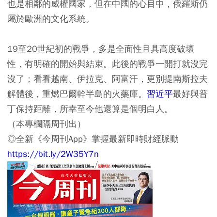
也是相鄰的威權國家，但在中國的心目中，俄羅斯仍
屬於歐洲的文化系統。
19至20世紀初的戰爭，多是全面性且具高度破壞
性，有明確的開始與結束。此後的戰爭一開打就沒完
沒了；看看越南、伊拉克、阿富汗，更別提南斯拉夫
解體後，重燃巴爾幹半島的火藥庫。
習近平
最好與普
丁保持距離，所幸至今他還算是個明白人。
（本專欄隔周刊出）
◎全新《今周刊App》掌握最新即時財經脈動
https://bit.ly/2W35Y7n