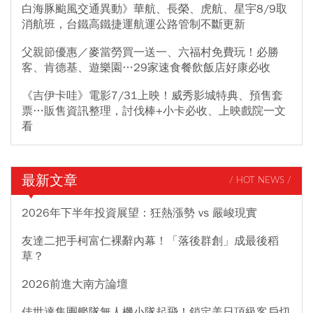
白海豚颱風交通異動》華航、長榮、虎航、星宇8/9取
消航班，台鐵高鐵捷運航運公路管制不斷更新
父親節優惠／麥當勞買一送一、六福村免費玩！必勝
客、肯德基、遊樂園…29家速食餐飲飯店好康必收
《吉伊卡哇》電影7/31上映！威秀影城特典、預售套
票…販售資訊整理，討伐棒+小卡必收、上映戲院一文
看
最新文章
/ HOT NEWS /
2026年下半年投資展望：狂熱漲勢 vs 嚴峻現實
友達二把手柯富仁裸辭內幕！「落後群創」成最後稻
草？
2026前進大南方論壇
佳世達集團艦隊無人機小隊起飛！鎖定美日頂級客戶切