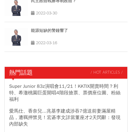
民主政體戰勝專制政體？
2022-03-30
能源短缺的警鐘響了
2022-03-16
熱門話題
/ HOT ARTICLES /
Super Junior 83z演唱會11/21！KKTIX開賣時間？利
特、希澈桃園巨蛋開唱4階段搶票、票價座位圖、粉絲
福利
愛馬仕、香奈兒...兆基李建成涉吞7億送前妻滿屋精
品，遭羈押禁見！宏碁李文詳當董座才2天閃辭：發現
內部缺失