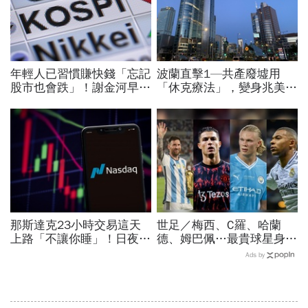
年輕人已習慣賺快錢「忘記
波蘭直擊1—共產廢墟用
股市也會跌」！謝金河早一
「休克療法」，變身兆美元
步示警南韓個股槓桿ETF會
經濟體！「野牛瀕死」如何
出事：根本把投資人丟火坑
花30年重新養活餵壯
那斯達克23小時交易這天
世足／梅西、C羅、哈蘭
上路「不讓你睡」！日夜盤
德、姆巴佩…最貴球星身價
時間、新舊制差異…圈內人
73億！選手排行出爐，法
Ads by
喊：下單前注意一風險
國560億是墊底球隊77倍