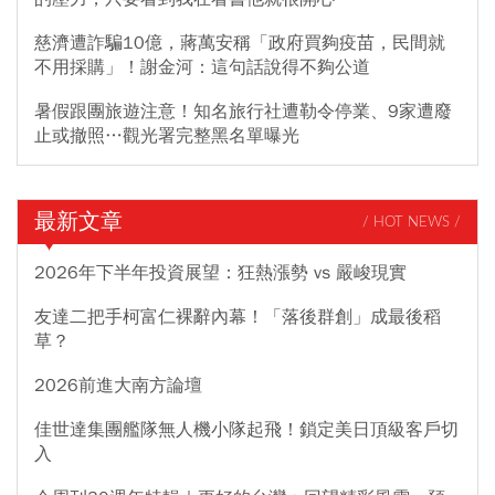
慈濟遭詐騙10億，蔣萬安稱「政府買夠疫苗，民間就
不用採購」！謝金河：這句話說得不夠公道
暑假跟團旅遊注意！知名旅行社遭勒令停業、9家遭廢
止或撤照…觀光署完整黑名單曝光
最新文章
/ HOT NEWS /
2026年下半年投資展望：狂熱漲勢 vs 嚴峻現實
友達二把手柯富仁裸辭內幕！「落後群創」成最後稻
草？
2026前進大南方論壇
佳世達集團艦隊無人機小隊起飛！鎖定美日頂級客戶切
入