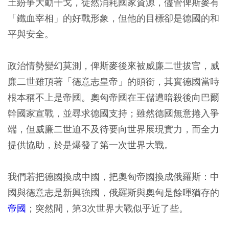
土紛爭大動干戈，徒然消耗國家資源，儘管俾斯麥有
「鐵血宰相」的好戰形象，但他的目標卻是德國的和
平與安全。
政治情勢變幻莫測，俾斯麥後來被威廉二世拔官，威
廉二世雖頂著「德意志皇帝」的頭銜，其實德國當時
根本稱不上是帝國。奧匈帝國在王儲遭暗殺後向巴爾
幹國家宣戰，並尋求德國支持；雖然德國無意捲入爭
端，但威廉二世迫不及待要向世界展現實力，而全力
提供協助，於是爆發了第一次世界大戰。
我們若把德國換成中國，把奧匈帝國換成俄羅斯：中
國與德意志是新興強國，俄羅斯與奧匈是餘暉猶存的
帝國
；突然間，第3次世界大戰似乎近了些。