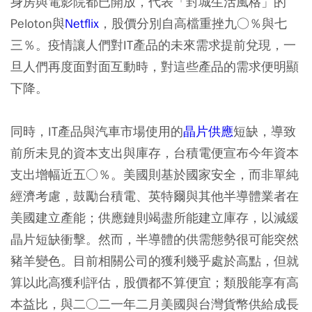
身房與電影院都已開放，代表「封城生活風格」的
Peloton與
Netflix
，股價分別自高檔重挫九○％與七
三％。疫情讓人們對IT產品的未來需求提前兌現，一
旦人們再度面對面互動時，對這些產品的需求便明顯
下降。
同時，IT產品與汽車市場使用的
晶片供應
短缺，導致
前所未見的資本支出與庫存，台積電便宣布今年資本
支出增幅近五○％。美國則基於國家安全，而非單純
經濟考慮，鼓勵台積電、英特爾與其他半導體業者在
美國建立產能；供應鏈則竭盡所能建立庫存，以減緩
晶片短缺衝擊。然而，半導體的供需態勢很可能突然
豬羊變色。目前相關公司的獲利幾乎處於高點，但就
算以此高獲利評估，股價都不算便宜；類股能享有高
本益比，與二○二一年二月美國與台灣貨幣供給成長