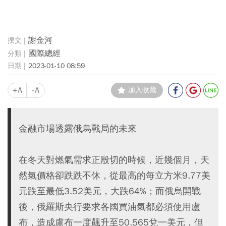
謝金河
國際總經
2023-01-10 08:59
+A
-A
加入收藏
金融市場透露俄烏戰局的未來
在冬天對燃氣需求正殷切的時候，近幾個月，天
然氣價格卻跌跌不休，從最高的每立方米9.77美
元跌至最低3.52美元，大跌64%；而俄烏開戰
後，俄羅斯央行要求各國買油氣都必須使用盧
布，造成盧布一度飆升至50.565兌一美元，但