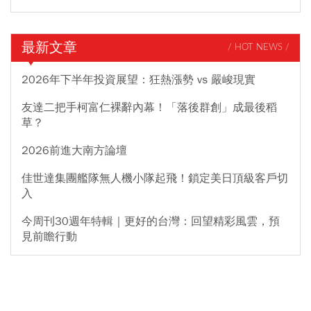
最新文章
/ HOT NEWS /
2026年下半年投資展望：狂熱漲勢 vs 嚴峻現實
友達二把手柯富仁裸辭內幕！「落後群創」成最後稻
草？
2026前進大南方論壇
佳世達集團艦隊無人機小隊起飛！鎖定美日頂級客戶切
入
今周刊30週年特輯｜更好的台灣：回望精彩風雲，預
見前瞻行動