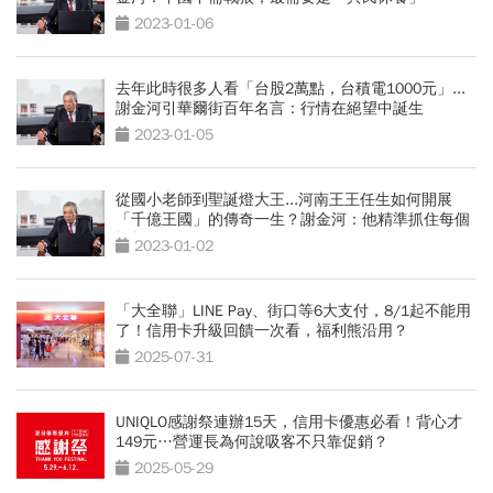
2023-01-06
去年此時很多人看「台股2萬點，台積電1000元」...
謝金河引華爾街百年名言：行情在絕望中誕生
2023-01-05
從國小老師到聖誕燈大王...河南王王任生如何開展
「千億王國」的傳奇一生？謝金河：他精準抓住每個
轉折
2023-01-02
「大全聯」LINE Pay、街口等6大支付，8/1起不能用
了！信用卡升級回饋一次看，福利熊沿用？
2025-07-31
UNIQLO感謝祭連辦15天，信用卡優惠必看！背心才
149元…營運長為何說吸客不只靠促銷？
2025-05-29