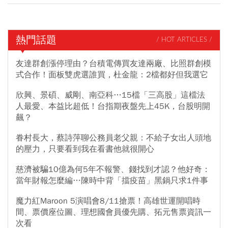
熱門話題
/ HOT ARTICLES /
友達群創漲停理由？台積電傳買友達兩廠、比照群創模
式合作！面板雙虎選誰買，杜金龍：2檔都好但我選它
欣興、景碩、威剛、南亞科…15檔「三高股」這檔法
人最愛、本益比超低！台指期夜盤先上45K，台股明開
飆？
眷村長大，蔡詩萍聊公務員老父親：不給子女出人頭地
的壓力，只要看到我在看書他就很開心
慈濟被騙10億為何5年不報警、錢找到才認？他好奇：
當年財報怎麼編…陳時中背「擋疫苗」黑鍋只求1件事
魔力紅Maroon 5演唱會8/11搶票！高雄世運開唱時
間、票價座位圖、理想國會員優先購、拓元售票資訊一
次看