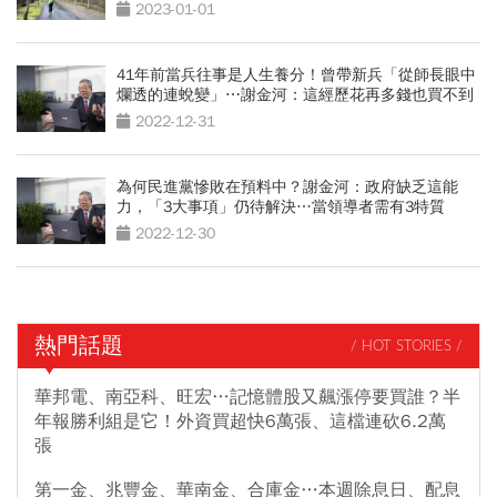
2023-01-01
41年前當兵往事是人生養分！曾帶新兵「從師長眼中
爛透的連蛻變」⋯謝金河：這經歷花再多錢也買不到
2022-12-31
為何民進黨慘敗在預料中？謝金河：政府缺乏這能
力，「3大事項」仍待解決…當領導者需有3特質
2022-12-30
熱門話題
/ HOT STORIES /
華邦電、南亞科、旺宏…記憶體股又飆漲停要買誰？半
年報勝利組是它！外資買超快6萬張、這檔連砍6.2萬
張
第一金、兆豐金、華南金、合庫金…本週除息日、配息