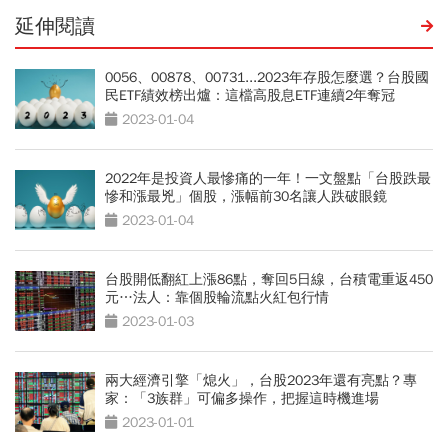
延伸閱讀
0056、00878、00731...2023年存股怎麼選？台股國
民ETF績效榜出爐：這檔高股息ETF連續2年奪冠
2023-01-04
2022年是投資人最慘痛的一年！一文盤點「台股跌最
慘和漲最兇」個股，漲幅前30名讓人跌破眼鏡
2023-01-04
台股開低翻紅上漲86點，奪回5日線，台積電重返450
元…法人：靠個股輪流點火紅包行情
2023-01-03
兩大經濟引擎「熄火」，台股2023年還有亮點？專
家：「3族群」可偏多操作，把握這時機進場
2023-01-01