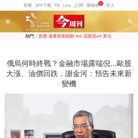
0
熱門：
房價
遺產稅免稅額
fed
高股息etf
美元
俄烏何時終戰？金融市場露端倪...歐股
大漲、油價回跌，謝金河：預告未來新
變機