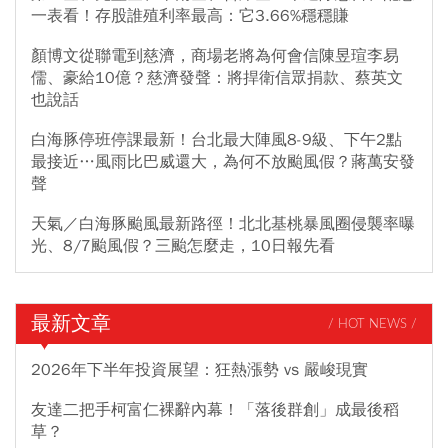
一表看！存股誰殖利率最高：它3.66%穩穩賺
顏博文從聯電到慈濟，商場老將為何會信陳昱瑄李易
儒、豪給10億？慈濟發聲：將捍衛信眾捐款、蔡英文
也說話
白海豚停班停課最新！台北最大陣風8-9級、下午2點
最接近…風雨比巴威還大，為何不放颱風假？蔣萬安發
聲
天氣／白海豚颱風最新路徑！北北基桃暴風圈侵襲率曝
光、8/7颱風假？三颱怎麼走，10日報先看
最新文章
/ HOT NEWS /
2026年下半年投資展望：狂熱漲勢 vs 嚴峻現實
友達二把手柯富仁裸辭內幕！「落後群創」成最後稻
草？