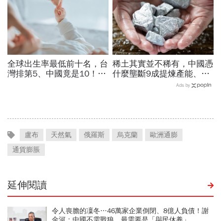
全球出生率最低前十名，台
稀土其實並不稀有，中國憑
灣排第5、中國竟是10！亞
什麼壟斷9成提煉產能、掐
洲4國入榜「無聲危機」，
住川普脖子？洪財隆解析：
Ads by
經濟壓力成天然避孕藥？
美中角力下，台灣最該擔心
的事
盧布
天然氣
俄羅斯
烏克蘭
歐洲通膨
通貨膨脹
延伸閱讀
令人喪膽的凜冬…46萬家企業倒閉、8億人負債！謝
金河：中國不需戰狼，最需要是「與民休養」