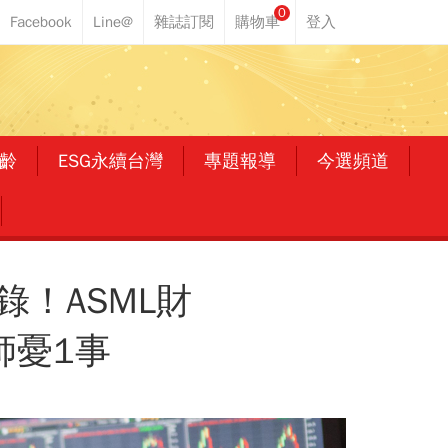
0
齡
ESG永續台灣
專題報導
今選頻道
！ASML財
師憂1事