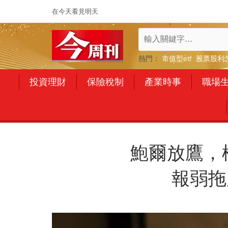
在今天看見明天
熱門：
市值型etf
股票股利
投資理財
保險稅制
產業時事
職場
鮑爾放鷹，
報弱拖