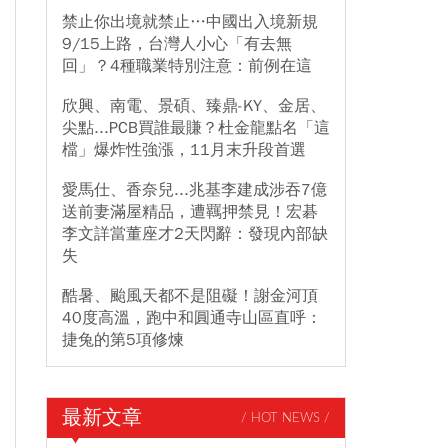
禁止你出境就禁止…中國出入境新規
9/15上路，台灣人小心「有去無
回」？4種職業特別注意：前例在這
欣興、南電、景碩、臻鼎-KY、金居、
尖點...PCB買誰最賺？杜金龍點名「這
檔」爆炸性強漲，11月末升段首選
愛馬仕、香奈兒...兆基李建成涉吞7億
送前妻滿屋精品，遭羈押禁見！宏碁
李文詳當董座才2天閃辭：發現內部缺
失
酷暑、颱風天都不是阻礙！謝金河頂
40度高溫，跑中和圓通寺山區直呼：
捷兔的第5項修煉
最新文章
/ HOT NEWS /