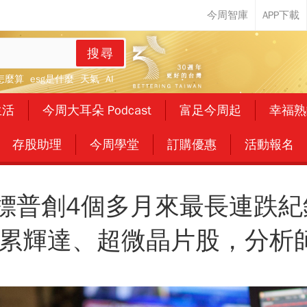
搜尋
怎麼算
esg是什麼
天氣
AI
生活
今周大耳朵 Podcast
富足今周起
幸福熟
存股助理
今周學堂
訂購優惠
活動報名
標普創4個多月來最長連跌紀錄
累輝達、超微晶片股，分析