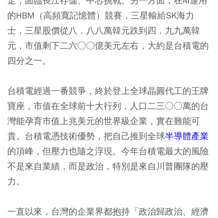
走，面臨長江存儲、中芯挑戰。另一方面，在AI運用
的HBM（高頻寬記憶體）競賽，三星輸給SK海力
士，三星股價從八．八八萬韓元跌到四．九九萬韓
元，市值剩下二六○○億美元左右，大約是台積電的
四分之一。
台積電經過一番競爭，終於登上全球晶圓代工的王牌
寶座，市值在全球前十大行列，人口二三○○萬的台
灣能孕育市值上兆美元的世界級企業，實在難能可
貴。台積電憑技術優勢，把自己推到全球
半導體產業
的頂峰，但壓力也隨之浮現。今年台積電最大的風險
不是來自業績，而是政治，特別是來自川普團隊的壓
力。
一直以來，台灣的企業界都抱持「政治歸政治、經濟