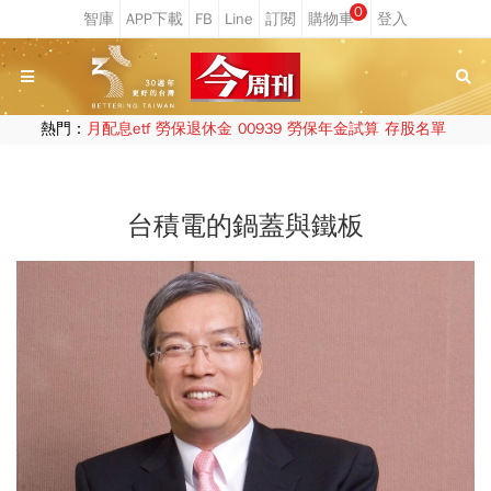
0
熱門：
月配息etf
勞保退休金
00939
勞保年金試算
存股名單
台積電的鍋蓋與鐵板