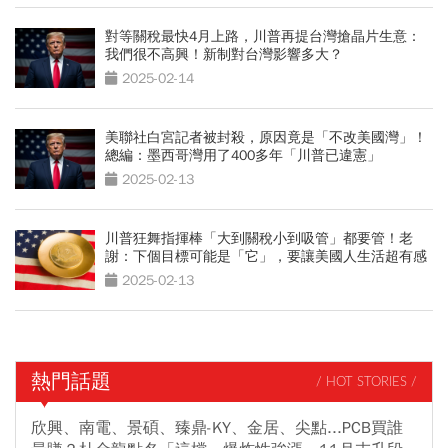
對等關稅最快4月上路，川普再提台灣搶晶片生意：
我們很不高興！新制對台灣影響多大？
2025-02-14
美聯社白宮記者被封殺，原因竟是「不改美國灣」！
總編：墨西哥灣用了400多年「川普已違憲」
2025-02-13
川普狂舞指揮棒「大到關稅小到吸管」都要管！老
謝：下個目標可能是「它」，要讓美國人生活超有感
2025-02-13
熱門話題
/ HOT STORIES /
欣興、南電、景碩、臻鼎-KY、金居、尖點...PCB買誰