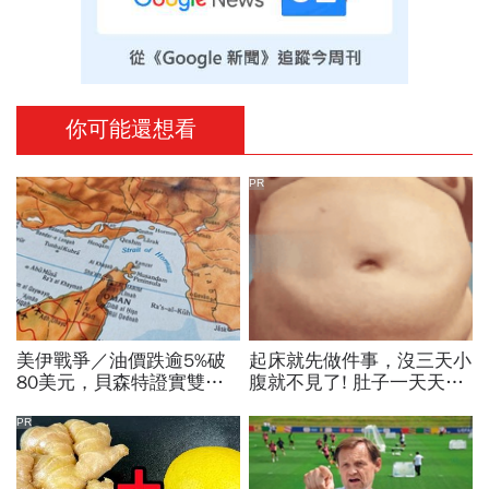
你可能還想看
PR
美伊戰爭／油價跌逾5%破
起床就先做件事，沒三天小
80美元，貝森特證實雙方
腹就不見了! 肚子一天天變
協議快達成、48小時內重
小！
啟荷姆茲海峽，這次是真
PR
的？