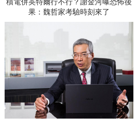
積電併英特爾行不行？謝金河曝恐怖後
果：魏哲家考驗時刻來了