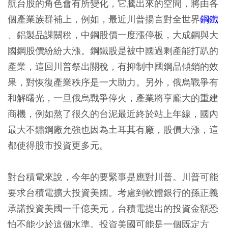
航台股的角色會有所變化，它騰出來的空間，將由各
個產業族群補上，例如，最近川普揚言對全世界
鋼鐵
、鋁製品課關稅，中鋼股價一度漲停板，大成鋼與大
國鋼股價紛紛大漲。鋼鐵股是被中國過剩產能打趴的
產業，這回川普祭出關稅，有抑制中國鋼品傾銷的效
果，對恢復產業秩序是一大助力。另外，俄烏戰爭有
和解曙光，一旦俄烏戰爭停火，產業將享龐大的重建
商機，例如熬了很久的台泥最近終於站上年線，國內
最大不鏽鋼廠允強也因為土耳其有廠，股價大漲，這
都使得股市投資更多元。
對台積電來說，今年的要緊事是應對川普。川普可能
要求台積電擴大投資美國。考慮到軟體銀行的孫正義
承諾投資美國一千億美元，台積電提出的投資金額恐
怕不能少於這個水準。投資美國可能是一個既定方