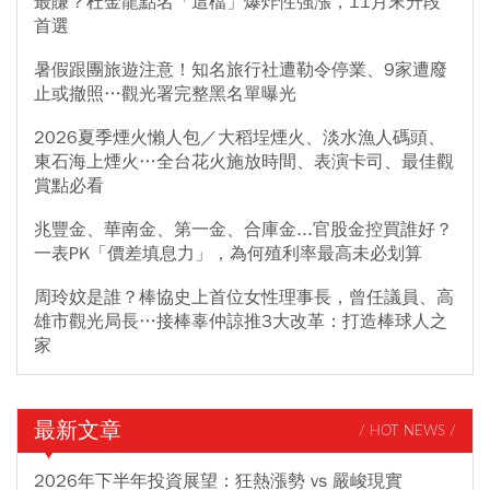
最賺？杜金龍點名「這檔」爆炸性強漲，11月末升段
首選
暑假跟團旅遊注意！知名旅行社遭勒令停業、9家遭廢
止或撤照…觀光署完整黑名單曝光
2026夏季煙火懶人包／大稻埕煙火、淡水漁人碼頭、
東石海上煙火…全台花火施放時間、表演卡司、最佳觀
賞點必看
兆豐金、華南金、第一金、合庫金...官股金控買誰好？
一表PK「價差填息力」，為何殖利率最高未必划算
周玲妏是誰？棒協史上首位女性理事長，曾任議員、高
雄市觀光局長…接棒辜仲諒推3大改革：打造棒球人之
家
最新文章
/ HOT NEWS /
2026年下半年投資展望：狂熱漲勢 vs 嚴峻現實