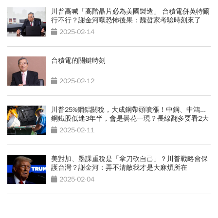
川普高喊「高階晶片必為美國製造」 台積電併英特爾
行不行？謝金河曝恐怖後果：魏哲家考驗時刻來了
2025-02-14
台積電的關鍵時刻
2025-02-12
川普25%鋼鋁關稅，大成鋼帶頭噴漲！中鋼、中鴻...
鋼鐵股低迷3年半，會是曇花一現？長線翻多要看2大
關鍵
2025-02-11
美對加、墨課重稅是「拿刀砍自己」？川普戰略會保
護台灣？謝金河：弄不清敵我才是大麻煩所在
2025-02-04