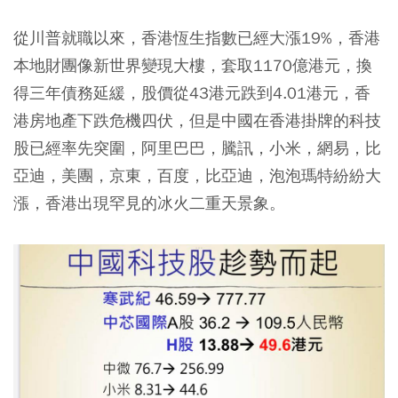
從川普就職以來，香港恆生指數已經大漲19%，香港
本地財團像新世界變現大樓，套取1170億港元，換
得三年債務延緩，股價從43港元跌到4.01港元，香
港房地產下跌危機四伏，但是中國在香港掛牌的科技
股已經率先突圍，阿里巴巴，騰訊，小米，網易，比
亞迪，美團，京東，百度，比亞迪，泡泡瑪特紛紛大
漲，香港出現罕見的冰火二重天景象。