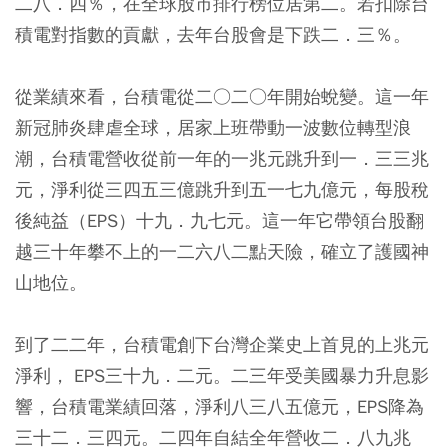
二八．四％，在全球股市排行榜位居第二。若扣除台
積電對指數的貢獻，去年台股會是下跌二．三％。
從業績來看，台積電從二○二○年開始蛻變。這一年
新冠肺炎肆虐全球，居家上班帶動一波數位轉型浪
潮，台積電營收從前一年的一兆元跳升到一．三三兆
元，淨利從三四五三億跳升到五一七九億元，每股稅
後純益（EPS）十九．九七元。這一年它帶領台股翻
越三十年攀不上的一二六八二點天險，確立了護國神
山地位。
到了二二年，台積電創下台灣企業史上首見的上兆元
淨利， EPS三十九．二元。二三年受美國暴力升息影
響，台積電業績回落，淨利八三八五億元，EPS降為
三十二．三四元。二四年自結全年營收二．八九兆