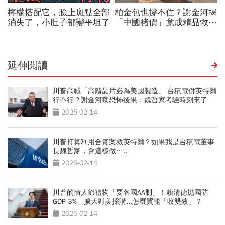
延伸閱讀
川普高喊「高階晶片必為美國製造」 台積電併英特爾
行不行？謝金河曝恐怖後果：魏哲家考驗時刻來了
2025-02-14
川普打算利用合資案救英特爾？如果我是台積電董事
長魏哲家，會這樣做…..
2025-02-14
川普的情人節禮物「要各國AA制」！賴清德拋國防
GDP 3%、擴大對美採購...怎麼買能「收雙效」？
2025-02-14