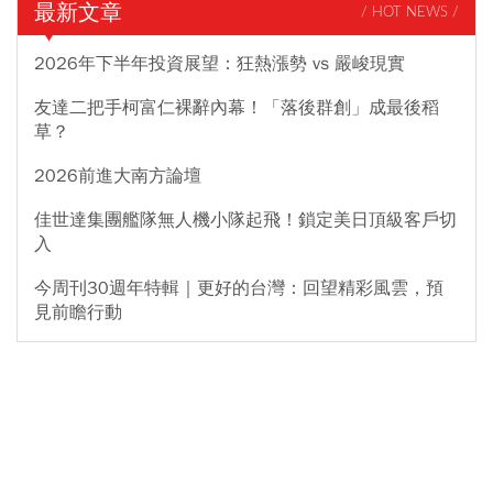
最新文章
/ HOT NEWS /
2026年下半年投資展望：狂熱漲勢 vs 嚴峻現實
友達二把手柯富仁裸辭內幕！「落後群創」成最後稻
草？
2026前進大南方論壇
佳世達集團艦隊無人機小隊起飛！鎖定美日頂級客戶切
入
今周刊30週年特輯｜更好的台灣：回望精彩風雲，預
見前瞻行動