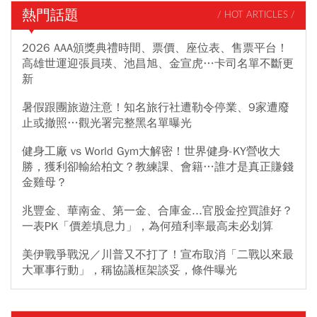
熱門話題
/ HOT ARTICLES /
2026 AAA頒獎典禮時間、票價、座位表、售票平台！
高雄世運迎張員瑛、池昌旭、金宣虎…卡司名單不斷更
新
暑假跟團旅遊注意！知名旅行社遭勒令停業、9家遭廢
止或撤照…觀光署完整黑名單曝光
健身工廠 vs World Gym大解密！世界健身-KY營收大
勝，獲利卻輸給柏文？教練課、會籍…誰才是真正賺錢
金雞母？
兆豐金、華南金、第一金、合庫金...官股金控買誰好？
一表PK「價差填息力」，為何殖利率最高未必划算
美伊戰爭戰況／川普又不打了！宣布取消「二戰以來最
大軍事行動」，稱協議框架談妥，條件曝光