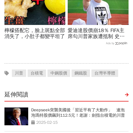
檸檬搭配它，臉上斑點全部
愛迪達股價崩18％ FIFA主
消失了，小肚子都變平坦了
席勾川普家族遭抵制 史上
最賺世足賽後 兩大驚奇翻
Ads by
車現場
川普
台積電
中鋼股價
鋼鐵股
台灣半導體
延伸閱讀
Deepseek突襲美國後「習近平有了大動作」 連泡
泡瑪特股價飆到112.5元！老謝：劍指台積電的川普
看得見？
2025-02-15