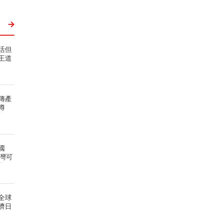
活但
王道
傳產
蹲
國
灣可
利
全球
濟日