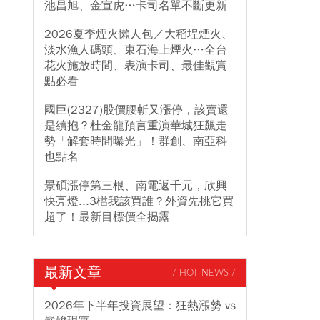
池昌旭、金宣虎…卡司名單不斷更新
2026夏季煙火懶人包／大稻埕煙火、
淡水漁人碼頭、東石海上煙火…全台
花火施放時間、表演卡司、最佳觀賞
點必看
國巨(2327)股價腰斬又漲停，該賣還
是續抱？杜金龍預言重演華城狂飆走
勢「解套時間曝光」！群創、南亞科
也點名
景碩漲停第三根、南電返千元，欣興
快亮燈...3檔我該買誰？外資先挑它買
超了！最新目標價全揭露
最新文章
/ HOT NEWS /
2026年下半年投資展望：狂熱漲勢 vs