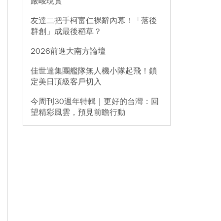
嚴峻現實
友達二把手柯富仁裸辭內幕！「落後
群創」成最後稻草？
2026前進大南方論壇
佳世達集團艦隊無人機小隊起飛！鎖
定美日頂級客戶切入
今周刊30週年特輯｜更好的台灣：回
望精彩風雲，預見前瞻行動