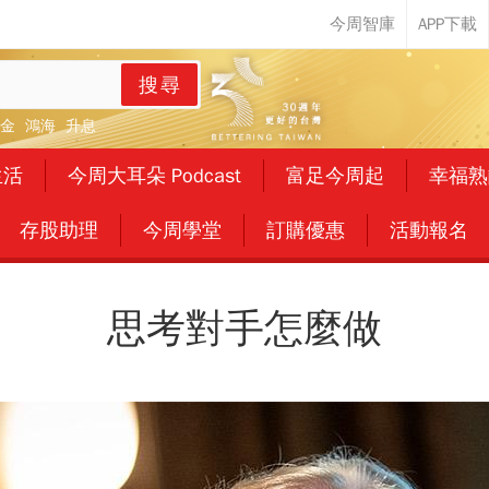
搜尋
金
鴻海
升息
生活
今周大耳朵 Podcast
富足今周起
幸福熟
存股助理
今周學堂
訂購優惠
活動報名
思考對手怎麼做