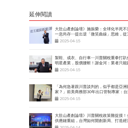
延伸閱讀
大肚山產創論壇》施振榮：全球化半死不
一息尚存…提出逆「微笑曲線」思維，從
看「川普2.0」
2025-04-15
製鞋、成衣、自行車…川普關稅重拳打趴
明星產業，股價腰斬！謝金河：業者只能
低，靜觀其變
2025-04-15
「為何急著跟川普談判的，似乎都是亞洲
家？」前美商務部30年出口管制專家：台
以別急著上談判桌，緩一下看狀況對己有
2025-04-15
大肚山產創論壇》川普關稅政策難捉摸！
供應鏈重組，台灣如何開創新局、打造經
不落國？
2025-04-14