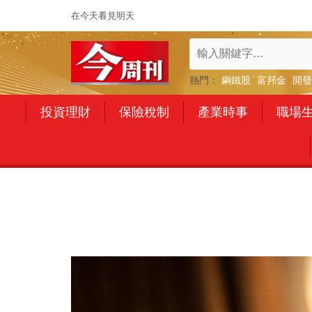
在今天看見明天
熱門：
鋼鐵股
富邦金
開發
投資理財
保險稅制
產業時事
職場