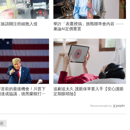
車族請關注癌細胞入侵
華許「表鷹裡鴿」挑戰聯準會內容 ——
兼論AI定價重置
PR
斬首前的最後機會！川普下
追劇追太久 護眼保單要入手【安心護眼
朗達成協議，德黑蘭狠打
定期眼睛險】
談安排
Recommended by
差