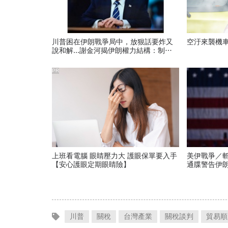
川普困在伊朗戰爭局中，放狠話要炸又
空汙來襲機
說和解...謝金河揭伊朗權力結構：制度
決定一個國家的未來
PR
上班看電腦 眼睛壓力大 護眼保單要入手
美伊戰爭／
【安心護眼定期眼睛險】
通牒警告伊
臉：沒有會
川普
關稅
台灣產業
關稅談判
貿易順