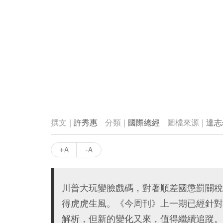
許秀惠
國際總經
達志
+A
-A
川普大玩變臉戲碼，對著順差國懲罰關稅
得虎虎生風。《今周刊》上一期已經針對
解析，但新的變化又來，值得繼續追蹤。