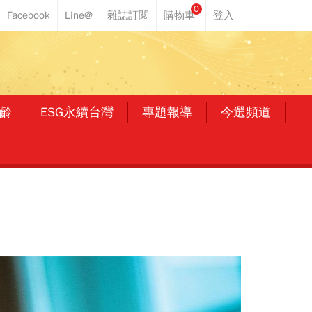
0
齡
ESG永續台灣
專題報導
今選頻道