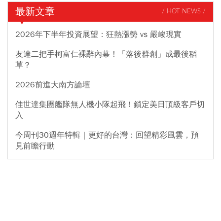
最新文章
/ HOT NEWS /
2026年下半年投資展望：狂熱漲勢 vs 嚴峻現實
友達二把手柯富仁裸辭內幕！「落後群創」成最後稻
草？
2026前進大南方論壇
佳世達集團艦隊無人機小隊起飛！鎖定美日頂級客戶切
入
今周刊30週年特輯｜更好的台灣：回望精彩風雲，預
見前瞻行動