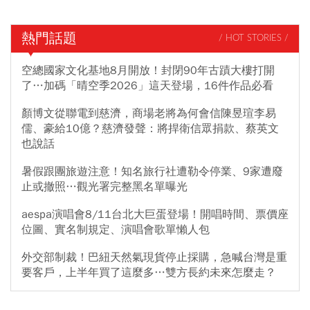
熱門話題
/ HOT STORIES /
空總國家文化基地8月開放！封閉90年古蹟大樓打開
了…加碼「晴空季2026」這天登場，16件作品必看
顏博文從聯電到慈濟，商場老將為何會信陳昱瑄李易
儒、豪給10億？慈濟發聲：將捍衛信眾捐款、蔡英文
也說話
暑假跟團旅遊注意！知名旅行社遭勒令停業、9家遭廢
止或撤照…觀光署完整黑名單曝光
aespa演唱會8/11台北大巨蛋登場！開唱時間、票價座
位圖、實名制規定、演唱會歌單懶人包
外交部制裁！巴紐天然氣現貨停止採購，急喊台灣是重
要客戶，上半年買了這麼多…雙方長約未來怎麼走？