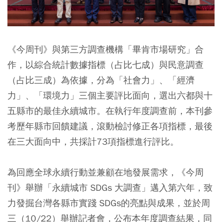
《今周刊》與第三方調查機構「畢肯市場研究」合
作，以綜合統計數據指標（占比七成）與民意調查
（占比三成）為依據，分為「社會力」、「經濟
力」、「環境力」三個主要評比面向，選出六都與十
五縣市的最佳永續城市。在執行年度調查前，本刊參
考歷年縣市回饋建議，滾動檢討修正各項指標，最後
在三大面向中，共採計73項指標進行評比。
為回應全球永續行動並兼顧在地發展需求，《今周
刊》舉辦「永續城市 SDGs 大調查」邁入第六年，致
力發掘台灣各縣市實踐 SDGs的亮點與成果，並於周
三（10/22）舉辦記者會，公布本年度調查結果，同