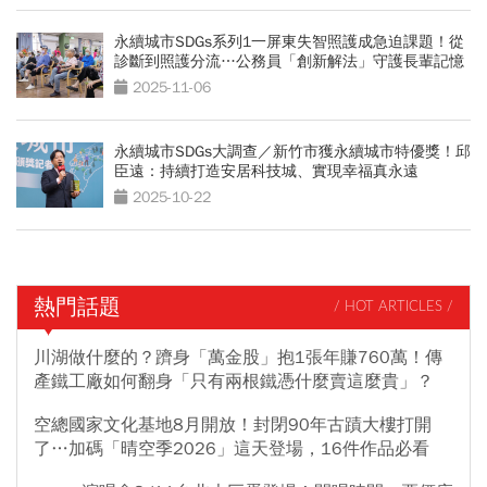
永續城市SDGs系列1一屏東失智照護成急迫課題！從
診斷到照護分流…公務員「創新解法」守護長輩記憶
2025-11-06
永續城市SDGs大調查／新竹市獲永續城市特優獎！邱
臣遠：持續打造安居科技城、實現幸福真永遠
2025-10-22
熱門話題
/ HOT ARTICLES /
川湖做什麼的？躋身「萬金股」抱1張年賺760萬！傳
產鐵工廠如何翻身「只有兩根鐵憑什麼賣這麼貴」？
空總國家文化基地8月開放！封閉90年古蹟大樓打開
了…加碼「晴空季2026」這天登場，16件作品必看