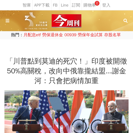
0
熱門：
月配息etf
勞保退休金
00939
勞保年金試算
存股名單
「川普點到莫迪的死穴！」印度被開徵
50%高關稅，改向中俄靠攏結盟...謝金
河：只會把病情加重