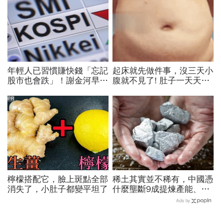
年輕人已習慣賺快錢「忘記
起床就先做件事，沒三天小
股市也會跌」！謝金河早一
腹就不見了! 肚子一天天變
步示警南韓個股槓桿ETF會
小！
出事：根本把投資人丟火坑
PR
檸檬搭配它，臉上斑點全部
稀土其實並不稀有，中國憑
消失了，小肚子都變平坦了
什麼壟斷9成提煉產能、掐
住川普脖子？洪財隆解析：
Ads by
美中角力下，台灣最該擔心
的事