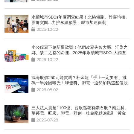
永續城市SDGs年度調查結果！北桃領跑、竹嘉均衡、
雲屏突圍...力拚永續願景，縣市加速衝刺
2025-10-22
小公僕寫下創新驚歎號！他們改寫失智大縣、汙染之
鄉、缺工之都的命運...2025年永續城市SDGs大調查
2025-10-22
鴻海股價250元能買嗎？杜金龍「手上一定要有」減
碼一半原因曝光！聯發科、聯電…逆勢加碼這些個股
2026-08-02
三大法人賣超1100億、台股逃殺有鑽石股？南亞科、
華邦電、旺宏、聯電、群創…杜金龍點3檔迎「黃金
坑」買點
2026-07-28