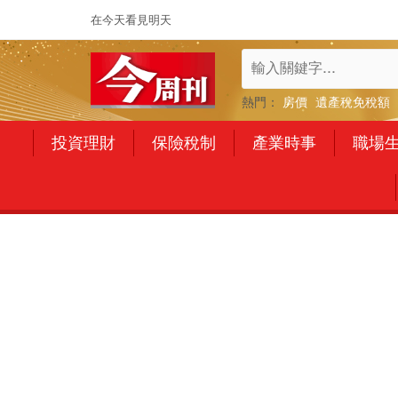
在今天看見明天
熱門：
房價
遺產稅免稅額
投資理財
保險稅制
產業時事
職場