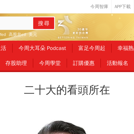
搜尋
fed
高股息etf
美元
生活
今周大耳朵 Podcast
富足今周起
幸福熟
存股助理
今周學堂
訂購優惠
活動報名
二十大的看頭所在