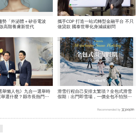
新趨勢「外泌體＋矽谷電波
攜手CDP 打造一站式轉型金融平台 不只
開啟高階養膚新世代
做貸款 國泰世華化身減碳顧問
PR
一選舉懶人包》九合一選舉時
滑雪行程自己安排太繁瑣？全包式滑雪
選舉選什麼？縣市長熱門人
假期：出門即雪場，一價全包不怕預算
布局選戰搶先看
爆表！
Recommended by