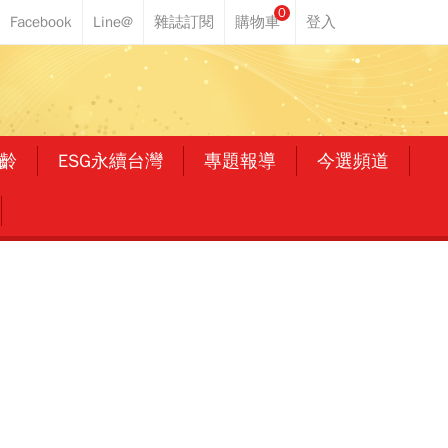
0
齡
ESG永續台灣
專題報導
今選頻道