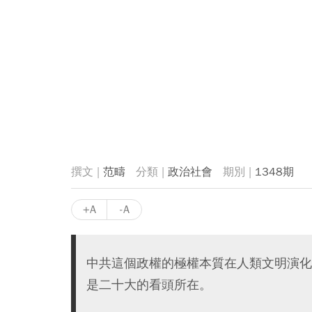
范疇
政治社會
1348期
+A
-A
中共這個政權的極權本質在人類文明演化
是二十大的看頭所在。