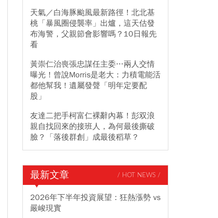
天氣／白海豚颱風最新路徑！北北基
桃「暴風圈侵襲率」出爐，這天估發
布海警，父親節會影響嗎？10日報先
看
黃崇仁治喪張忠謀任主委…兩人交情
曝光！曾說Morris是老大：力積電能活
都他幫我！遺屬發聲「明年定要配
股」
友達二把手柯富仁裸辭內幕！彭双浪
親自找回來的接班人，為何最後撕破
臉？「落後群創」成最後稻草？
最新文章
/ HOT NEWS /
2026年下半年投資展望：狂熱漲勢 vs
嚴峻現實