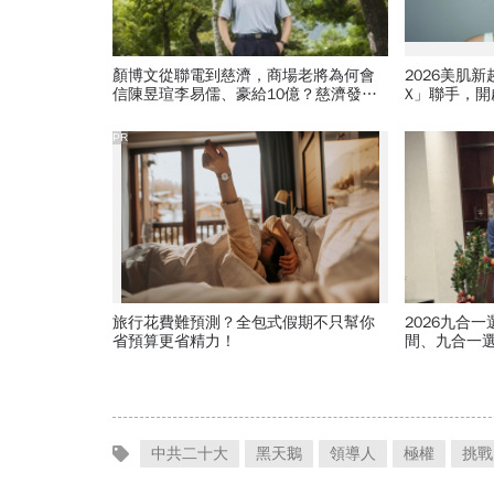
顏博文從聯電到慈濟，商場老將為何會
2026美肌
信陳昱瑄李易儒、豪給10億？慈濟發
X」聯手，
聲：將捍衛信眾捐款、蔡英文也說話
PR
旅行花費難預測？全包式假期不只幫你
2026九合
省預算更省精力！
間、九合一
選、藍綠白
中共二十大
黑天鵝
領導人
極權
挑戰