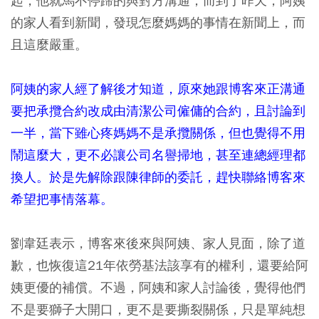
起，他就馬不停蹄的與對方溝通；而到了昨天，阿姨
的家人看到新聞，發現怎麼媽媽的事情在新聞上，而
且這麼嚴重。
阿姨的家人經了解後才知道，原來她跟博客來正溝通
要把承攬合約改成由清潔公司僱傭的合約，且討論到
一半，當下雖心疼媽媽不是承攬關係，但也覺得不用
鬧這麼大，更不必讓公司名譽掃地，甚至連總經理都
換人。於是先解除跟陳律師的委託，趕快聯絡博客來
希望把事情落幕。
劉韋廷表示，博客來後來與阿姨、家人見面，除了道
歉，也恢復這21年依勞基法該享有的權利，還要給阿
姨更優的補償。不過，阿姨和家人討論後，覺得他們
不是要獅子大開口，更不是要撕裂關係，只是單純想