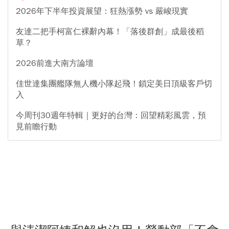
2026年下半年投資展望：狂熱漲勢 vs 嚴峻現實
友達二把手柯富仁裸辭內幕！「落後群創」成最後稻
草？
2026前進大南方論壇
佳世達集團艦隊無人機小隊起飛！鎖定美日頂級客戶切
入
今周刊30週年特輯｜更好的台灣：回望精彩風雲，預
見前瞻行動