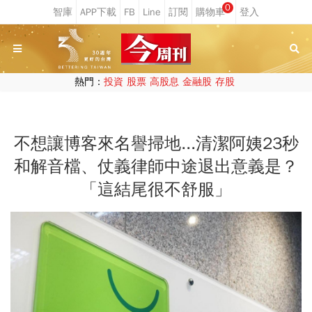
0
熱門：
投資
股票
高股息
金融股
存股
不想讓博客來名譽掃地...清潔阿姨23秒
和解音檔、仗義律師中途退出意義是？
「這結尾很不舒服」