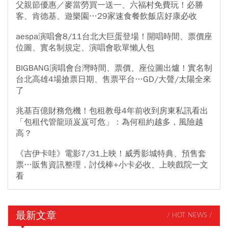
父親節優惠／麥當勞買一送一、六福村免費玩！必勝
客、肯德基、遊樂園…29家速食餐飲飯店好康必收
aespa演唱會8/11台北大巨蛋登場！開唱時間、票價座
位圖、實名制規定、演唱會歌單懶人包
BIGBANG演唱會台灣時間、票價、座位圖出爐！實名制
台北高雄4場搶票日期、售票平台…GD/大聲/太陽全來
了
兆基百億財務危機！包租教母4年前收到房東私訊看出
「包租代管龍頭岌岌可危」：為何租約越多，風險越
高？
《吉伊卡哇》電影7/31上映！威秀影城特典、預售套
票…販售資訊整理，討伐棒+小卡必收、上映戲院一文
看
最新文章
/ HOT NEWS /