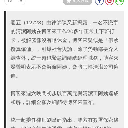
+A
-A
加入收藏
週五（12/23）由律師陳又新揭露，一名不識字
的清潔阿姨在博客來工作20多年正常上下班打
卡，被解僱卻沒有退休金，博客來疑似是「假承
攬真僱傭」，引爆社會輿論，除了勞動部要介入
調查外，統一超也緊急調離總經理職務，博客來
發聲明表示不會解僱阿姨，會將其轉清潔公司僱
傭。
博客來週六晚間初步以百萬元與清潔工阿姨達成
和解，詳細金額及細節待博客來宣布。
統一超委任律師劉韋廷指出，雙方有簽署保密條