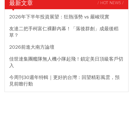
最新文章
/ HOT NEWS /
2026年下半年投資展望：狂熱漲勢 vs 嚴峻現實
友達二把手柯富仁裸辭內幕！「落後群創」成最後稻
草？
2026前進大南方論壇
佳世達集團艦隊無人機小隊起飛！鎖定美日頂級客戶切
入
今周刊30週年特輯｜更好的台灣：回望精彩風雲，預
見前瞻行動