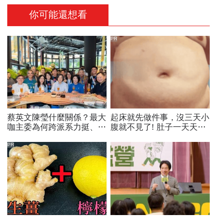
你可能還想看
PR
蔡英文陳瑩什麼關係？最大
起床就先做件事，沒三天小
咖主委為何跨派系力挺、連
腹就不見了! 肚子一天天變
饒慶鈴都曬合照...同場背後
小！
藏政壇合作內幕？
PR