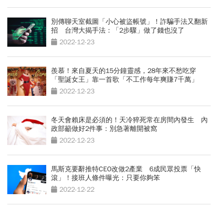
別傳聊天室截圖「小心被盜帳號」！詐騙手法又翻新
招 台灣大揭手法：「2步驟」做了錢也沒了
2022-12-23
羨慕！來自夏天的15分鐘靈感，28年來不愁吃穿
「聖誕女王」靠一首歌「不工作每年爽賺7千萬」
2022-12-23
冬天會賴床是必須的！天冷猝死常在房間內發生 內
政部籲做好2件事：別急著離開被窩
2022-12-23
馬斯克要辭推特CEO改做2產業 6成民眾投票「快
滾」！接班人條件曝光：只要你夠笨
2022-12-22