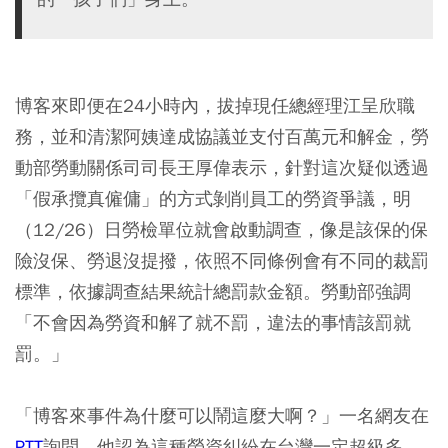
博客來即便在24小時內，拔掉現任總經理江呈欣職
務，並和清潔阿姨達成協議並支付百萬元和解金，勞
動部勞動關係司司長王厚偉表示，針對這次疑似透過
「假承攬真僱傭」的方式剝削員工的勞資爭議，明
（12/26）日勞檢單位就會啟動調查，像是該保的保
險沒保、勞退沒提撥，依照不同條例會有不同的裁罰
標準，依據調查結果統計總罰款金額。勞動部強調
「不會因為勞資和解了就不罰，違法的事情該罰就
罰。」
「博客來事件為什麼可以鬧這麼大啊？」一名網友在
PTT
詢問，他認為這種勞資糾紛在台灣一定超級多，