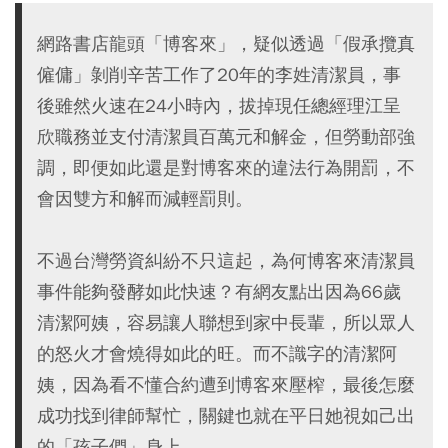
網路書店龍頭「博客來」，疑似透過「假承攬真
僱傭」剝削辛苦工作了20年的李姓清潔員，事
後雖然火速在24小時內，拔掉現任總經理江呈
欣職務並支付清潔員百萬元和解金，但勞動部強
調，即便如此還是對博客來的違法行為開罰，不
會因雙方和解而減輕罰則。
不過台灣勞資糾紛不只這起，為何博客來清潔員
事件能夠發酵如此快速？有網友點出因為66歲
清潔阿姨，容易讓人聯想到家中長輩，所以眾人
的怒火才會燒得如此的旺。而不識字的清潔阿
姨，因為看不懂合約遭到博客來壓榨，最後怎麼
成功找到律師幫忙，關鍵也就在平日她視如己出
的「孩子們」身上。