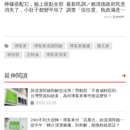
檸檬搭配它，臉上斑點全部
最新民調／賴清德政府民意
消失了，小肚子都變平坦了
調查「信任度、執政滿意
度」雙升，不滿意比率下
Ads by
降…中央表現牽動縣市長選
戰！
博客來
博客來清潔阿姨
博客來僱傭
陳又新
林智群
呂秋遠
博客來清潔
延伸閱讀
與清潔阿姨和解也沒用！勞動部「不會減輕罰則」
台灣勞資糾紛多，為何博客來事件燒這麼快？
2022-12-25
24hr不到大逆轉！博客來付「百萬元」給清潔阿姨…
從中午「轉介清潔僱傭」到和解，能換粉絲原諒？