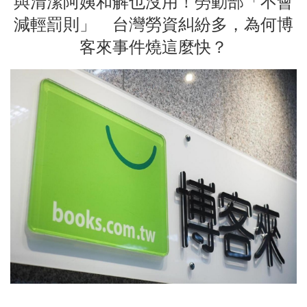
與清潔阿姨和解也沒用！勞動部「不會
減輕罰則」 台灣勞資糾紛多，為何博
客來事件燒這麼快？