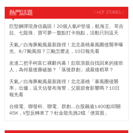
熱門話題
/ HOT STORIES /
巨型鋼彈現身信義區！20個人氣IP登場，航海王、哥吉
拉、七龍珠、寶可夢…盤點打卡熱點，活動只到這天
天氣／白海豚颱風最新路徑！北北基桃暴風圈侵襲率曝
光、8/7颱風假？三颱怎麼走，10日報先看
友達二把手柯富仁裸辭內幕！彭双浪親自找回來的接班
人，為何最後撕破臉？「落後群創」成最後稻草？
天氣／白海豚颱風最新路徑！北北基桃「暴風圈侵襲
率」出爐，這天估發布海警，父親節會影響嗎？10日
報先看
台積電、聯發科、聯電、群創...台股飆逾1400點叩關
45K，V型反轉來了？杜金龍先挑2檔「便當股」