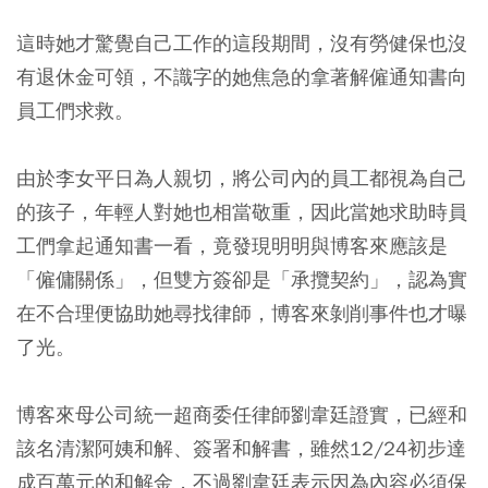
這時她才驚覺自己工作的這段期間，沒有勞健保也沒
有退休金可領，不識字的她焦急的拿著解僱通知書向
員工們求救。
由於李女平日為人親切，將公司內的員工都視為自己
的孩子，年輕人對她也相當敬重，因此當她求助時員
工們拿起通知書一看，竟發現明明與博客來應該是
「僱傭關係」，但雙方簽卻是「承攬契約」，認為實
在不合理便協助她尋找律師，博客來剝削事件也才曝
了光。
博客來母公司統一超商委任律師劉韋廷證實，已經和
該名清潔阿姨和解、簽署和解書，雖然12/24初步達
成百萬元的和解金，不過劉韋廷表示因為內容必須保