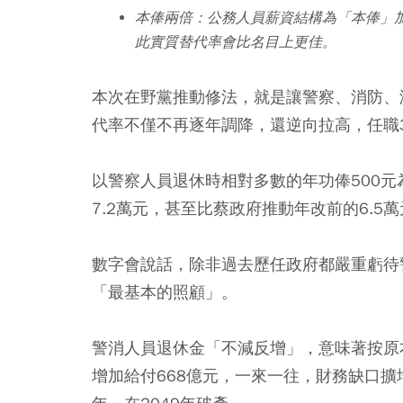
本俸兩倍：公務人員薪資結構為「本俸」
此實質替代率會比名目上更佳。
本次在野黨推動修法，就是讓警察、消防、
代率不僅不再逐年調降，還逆向拉高，任職
以警察人員退休時相對多數的年功俸500
7.2萬元，甚至比蔡政府推動年改前的6.5
數字會說話，除非過去歷任政府都嚴重虧待
「最基本的照顧」。
警消人員退休金「不減反增」，意味著按原
增加給付668億元，一來一往，財務缺口擴