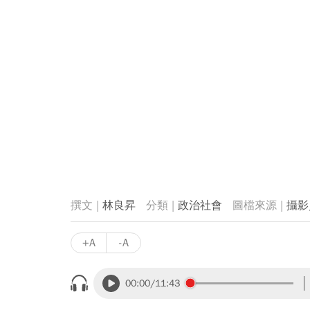
林良昇
政治社會
攝影
+A
-A
00:00
/11:43