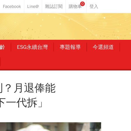
0
齡
ESG永續台灣
專題報導
今選頻道
利？月退俸能
下一代拆」