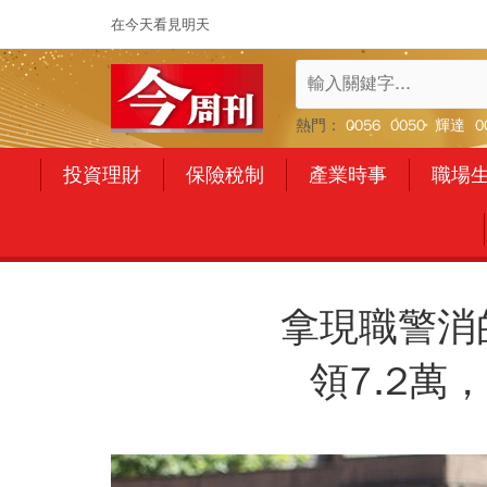
在今天看見明天
熱門：
0056
0050
輝達
0
投資理財
保險稅制
產業時事
職場
拿現職警消
領7.2