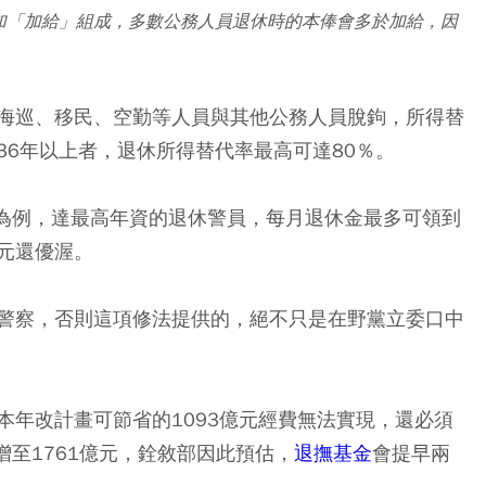
加「加給」組成，多數公務人員退休時的本俸會多於加給，因
海巡、移民、空勤等人員與其他公務人員脫鉤，所得替
36年以上者，退休所得替代率最高可達80％。
元為例，達最高年資的退休警員，每月退休金最多可領到
萬元還優渥。
警察，否則這項修法提供的，絕不只是在野黨立委口中
本年改計畫可節省的1093億元經費無法實現，還必須
增至1761億元，銓敘部因此預估，
退撫基金
會提早兩