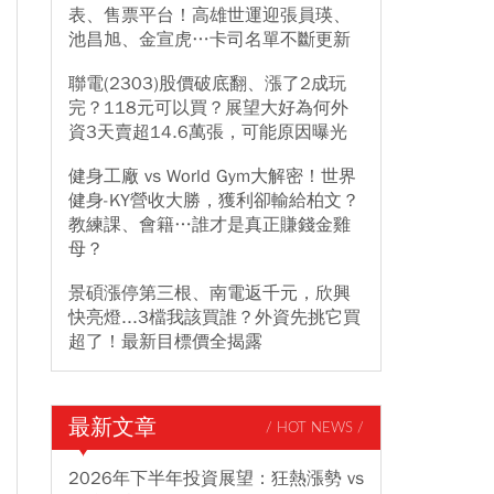
表、售票平台！高雄世運迎張員瑛、
池昌旭、金宣虎…卡司名單不斷更新
聯電(2303)股價破底翻、漲了2成玩
完？118元可以買？展望大好為何外
資3天賣超14.6萬張，可能原因曝光
健身工廠 vs World Gym大解密！世界
健身-KY營收大勝，獲利卻輸給柏文？
教練課、會籍…誰才是真正賺錢金雞
母？
景碩漲停第三根、南電返千元，欣興
快亮燈...3檔我該買誰？外資先挑它買
超了！最新目標價全揭露
最新文章
/ HOT NEWS /
2026年下半年投資展望：狂熱漲勢 vs