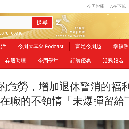
搜尋
0878
00940
生活
今周大耳朵 Podcast
富足今周起
幸福熟
存股助理
今周學堂
訂購優惠
活動報名
的危勞，增加退休警消的福
萬，在職的不領情「未爆彈留給