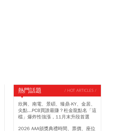
熱門話題
/ HOT ARTICLES /
欣興、南電、景碩、臻鼎-KY、金居、
尖點...PCB買誰最賺？杜金龍點名「這
檔」爆炸性強漲，11月末升段首選
2026 AAA頒獎典禮時間、票價、座位