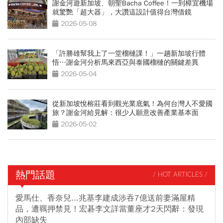
謝金河遊新加坡、朝聖Bacha Coffee！一到樟宜機場
就驚艷「超大器」，大讚這設計值得台灣借鏡
2026-05-08
「許勝雄幫我上了一堂榴槤課！」一趟新加坡行體
悟…謝金河分析馬來西亞與泰國榴槤的關鍵差異
2026-05-04
從新加坡悅榕莊看到觀光業底氣！為何台灣人不愛國
旅？謝金河給見解：很少人願意改善產業基本面
2026-05-02
熱門話題
/ HOT ARTICLES /
愛馬仕、香奈兒...兆基李建成涉吞7億送前妻滿屋精
品，遭羈押禁見！宏碁李文詳當董座才2天閃辭：發現
內部缺失