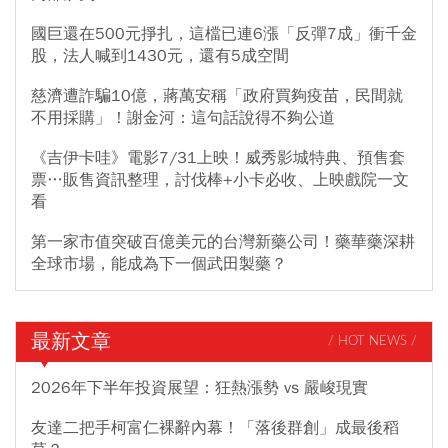
國巨還在500元掙扎，這檔已連6漲「反彈7成」衝千金
股，法人喊到1430元，還有5成空間
慈濟遭詐騙10億，蔣萬安稱「政府買夠疫苗，民間就
不用採購」！謝金河：這句話說得不夠公道
《吉伊卡哇》電影7/31上映！威秀影城特典、預售套
票…販售資訊整理，討伐棒+小卡必收、上映戲院一文
看
第一家市值突破百億美元的台灣新藥公司！藥華藥深耕
全球市場，能成為下一個武田製藥？
最新文章
/ HOT NEWS /
2026年下半年投資展望：狂熱漲勢 vs 嚴峻現實
友達二把手柯富仁裸辭內幕！「落後群創」成最後稻