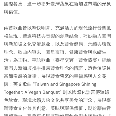
國際餐桌，進一步提升臺灣蔬果在新加坡市場的形象
與價值。
兩首歌曲皆以輕快明亮、充滿活力的現代流行音樂風
格呈現，透過科技與音樂的創新結合，巧妙融入臺灣
與新加坡文化交流意象，以及蔬食健康、永續與環保
理念。歌曲內容以「臺星友誼、健康蔬食與永續生
活」為主軸。華語歌曲〈臺星交輝・蔬食盛宴〉描繪
臺灣與新加坡攜手推廣蔬食理念的情誼，透過溫暖且
富節奏感的旋律，展現蔬食帶來的幸福感與人文關
懷；英文歌曲 “Taiwan and Singapore Shining
Together: A Vegan Banquet” 則以國際化語言傳遞綠
色飲食、環境永續與跨文化共享美食的理念，展現臺
灣蔬食文化兼具創意、美味與環保價值，期盼藉由音