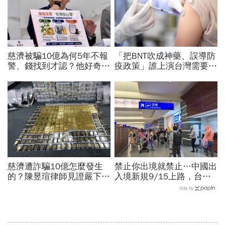
慈濟被騙10億為何5年不報
「把BNT吹成神藥、誤導防
警、錢找到才認？他好奇：
疫政策」誰上演台灣需要中
當年財報怎麼編…陳時中背
國施予恩惠的大戲？杜奕
「擋疫苗」黑鍋只求1件事
瑾：還防疫團隊一個公道
慈濟遭詐騙10億怎麼發生
禁止你出境就禁止…中國出
的？陳昱瑄律師見證嚴下跪
入境新規9/15上路，台灣
博信任！豪宅藏158公斤黃
人小心「有去無回」？4種
Ads by
金，洗錢手法曝光…慈濟回
職業特別注意：前例在這
應了