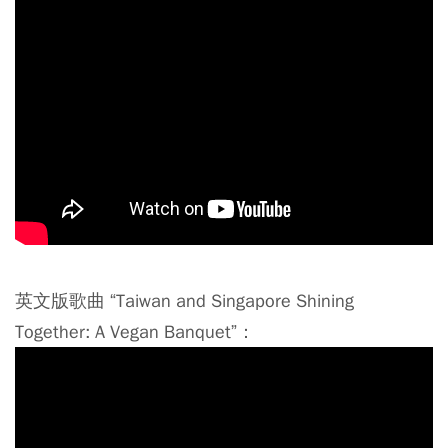
英文版歌曲 “Taiwan and Singapore Shining
Together: A Vegan Banquet”：