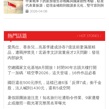
中東戰爭下的新加坡生存戰略與國家韌性考驗，駐星
代表童振源：從現金補助到能源多元化，堅守原則與
靈活應變
2026-04-08
熱門話題
/ HOT STORIES /
愛馬仕、香奈兒...兆基李建成涉吞7億送前妻滿屋精
品，遭羈押禁見！宏碁李文詳當董座才2天閃辭：發現
內部缺失
空總國家文化基地8月開放！封閉90年古蹟大樓打開
了…加碼「晴空季2026」這天登場，16件作品必看
國巨還在500元掙扎，這檔已連6漲「反彈7成」衝千金
股，法人喊到1430元，還有5成空間
暑假跟團旅遊注意！知名旅行社遭勒令停業、9家遭廢
止或撤照…觀光署完整黑名單曝光