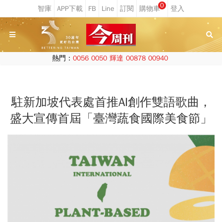
0
熱門：
0056
0050
輝達
00878
00940
駐新加坡代表處首推AI創作雙語歌曲，
盛大宣傳首屆「臺灣蔬食國際美食節」