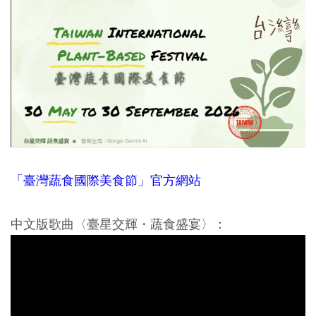
「臺灣蔬食國際美食節」官方網站
中文版歌曲〈臺星交輝・蔬食盛宴〉：