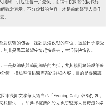
多人隔離，引起社會一片恐慌，衛福部桃園醫院院長徐
界鞠躬致謝表示，不分你我的包容，才是前線醫護人員作
去。
會對桃醫的包容，謝謝挑燈夜戰的單位，這些日子接受
，無非是民眾希望疫情趕快過去，生活儘快恢復。
，一是蔡總統與賴副總統的力挺，尤其賴副總統親筆鼓
20分鐘，描述整個桃醫專案的詳細內容，目的是要醫護
市長鄭文燦每天給自己「Evening Call」鼓勵打氣，
來想辦法。」前進指揮所的設立也讓醫護人員疲憊的身