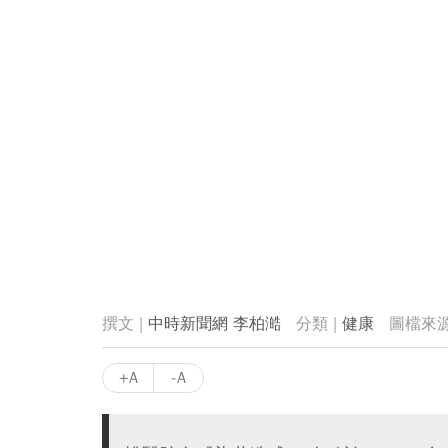
中時新聞網 李柏澔
健康
+A
-A