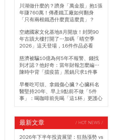
川湖做什麼的？躋身「萬金股」抱1張
年賺760萬！傳產鐵工廠如何翻身
「只有兩根鐵憑什麼賣這麼貴」？
空總國家文化基地8月開放！封閉90
年古蹟大樓打開了…加碼「晴空季
2026」這天登場，16件作品必看
慈濟被騙10億為何5年不報警、錢找
到才認？他好奇：當年財報怎麼編…
陳時中背「擋疫苗」黑鍋只求1件事
早餐吃可頌、拿鐵傷心臟？心臟科名
醫堅持20年、早上9點前不做「5件
事」：喝咖啡前先喝「這1杯」更護心
最新文章
/ HOT NEWS /
2026年下半年投資展望：狂熱漲勢 vs