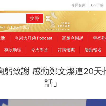
搜尋
fed
高股息etf
美元
生活
今周大耳朵 Podcast
富足今周起
幸福熟
存股助理
今周學堂
訂購優惠
活動報名
鞠躬致謝 感動鄭文燦連20天
話」