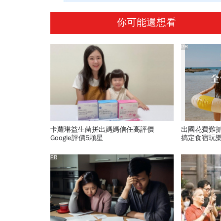
你可能還想看
PR
卡蘿琳益生菌拼出媽媽信任高評價
出國花費難
Google評價5顆星
搞定食宿玩
PR