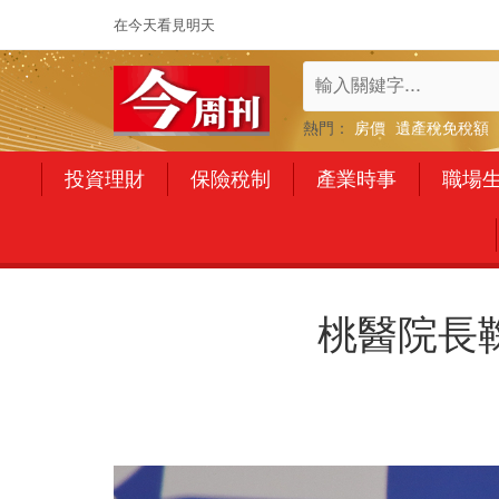
在今天看見明天
熱門：
房價
遺產稅免稅額
投資理財
保險稅制
產業時事
職場
桃醫院長