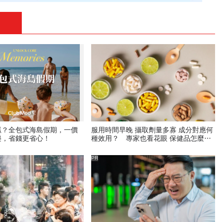
抓？全包式海島假期，一價
服用時間早晚 攝取劑量多寡 成分對應何
樂，省錢更省心！
種效用？ 專家也看花眼 保健品怎麼吃
才對
PR