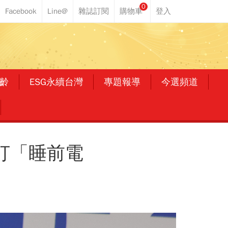
0
齡
ESG永續台灣
專題報導
今選頻道
打「睡前電