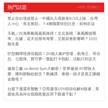
熱門話題
/ HOT STORIES /
禁止你出境就禁止…中國出入境新規9/15上路，台灣
人小心「有去無回」？4種職業特別注意：前例在這
天氣／白海豚颱風最新路徑！北北基桃「暴風圈侵襲
率」出爐，這天估發布海警，父親節會影響嗎？10日
報先看
巨型鋼彈現身信義區！20個人氣IP登場，航海王、哥吉
拉、七龍珠、寶可夢…盤點打卡熱點，活動只到這天
健身工廠 vs World Gym大解密！世界健身-KY營收大
勝，獲利卻輸給柏文？教練課、會籍…誰才是真正賺錢
金雞母？
台股下週還有變數？亞馬遜漲15%領頭化解AI疑慮，美
股收高為何台指期夜盤反而下殺逾千點？