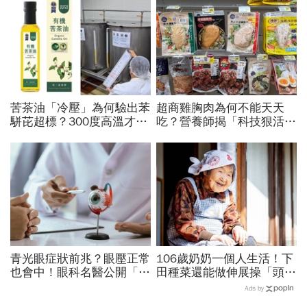
苦茶油「冷壓」為何驗出苯
超商雞胸肉為何不能天天
駢芘超標？300度高溫才大
吃？營養師揭「科技狠活」
量形成，哪個環節出問題？
真相：一般人吃多會怎樣？
顏宗海籲這件事
3招安心吃避開腎臟地雷
青光眼症狀前兆？眼壓正常
106歲奶奶一個人生活！下
也會中！眼科名醫公開「護
田種菜還能做伸展操「頭貼
眼飲食＋自我檢測3步
腿」...公開8個健康長壽秘
Ads by
驟」：三餐多吃「1類食
訣：每天早餐都喝「這1碗