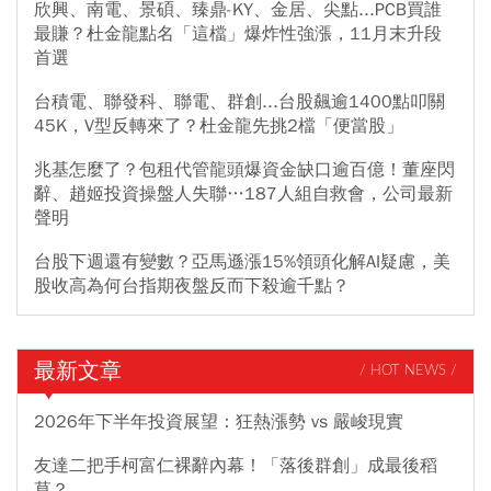
欣興、南電、景碩、臻鼎-KY、金居、尖點...PCB買誰
最賺？杜金龍點名「這檔」爆炸性強漲，11月末升段
首選
台積電、聯發科、聯電、群創...台股飆逾1400點叩關
45K，V型反轉來了？杜金龍先挑2檔「便當股」
兆基怎麼了？包租代管龍頭爆資金缺口逾百億！董座閃
辭、趙姬投資操盤人失聯…187人組自救會，公司最新
聲明
台股下週還有變數？亞馬遜漲15%領頭化解AI疑慮，美
股收高為何台指期夜盤反而下殺逾千點？
最新文章
/ HOT NEWS /
2026年下半年投資展望：狂熱漲勢 vs 嚴峻現實
友達二把手柯富仁裸辭內幕！「落後群創」成最後稻
草？