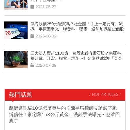
2021-05-27
鴻海股價250元能買嗎？杜金龍「手上一定要有」減
碼一半原因曝光！聯發科、聯電…逆勢加碼這些個股
2026-08-02
三大法人賣超1100億、台股逃殺有鑽石股？南亞科、
華邦電、旺宏、聯電、群創…杜金龍點3檔迎「黃金
坑」買點
2026-07-28
熱門話題
/ HOT ARTICLES /
慈濟遭詐騙10億怎麼發生的？陳昱瑄律師見證嚴下跪
博信任！豪宅藏158公斤黃金，洗錢手法曝光…慈濟回
應了