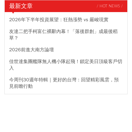
最新文章
/ HOT NEWS /
2026年下半年投資展望：狂熱漲勢 vs 嚴峻現實
友達二把手柯富仁裸辭內幕！「落後群創」成最後稻
草？
2026前進大南方論壇
佳世達集團艦隊無人機小隊起飛！鎖定美日頂級客戶切
入
今周刊30週年特輯｜更好的台灣：回望精彩風雲，預
見前瞻行動