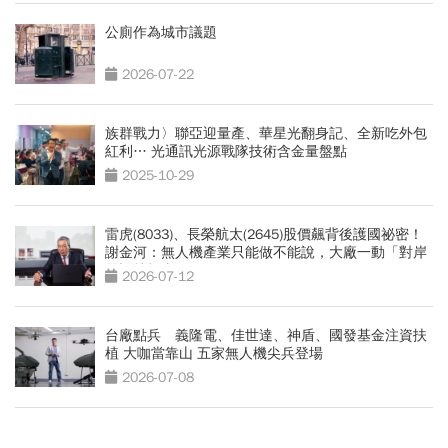
公廁作為城市議題
2026-07-22
族群戰力〉聯亞迎量產、華星光翻身記、全新吃外包
紅利… 光通訊光源戰隊技術含金量盤點
2025-10-29
雷虎(8033)、長榮航太(2645)股價飆背後護國祕密！
謝金河：無人機產業只能做不能說，大廠一動「對岸
電話就打來」
2026-07-12
台廠點兵 義隆電、佳世達、神盾、國發基金注資扶
植 大咖當靠山 五家無人機尖兵登場
2026-07-08