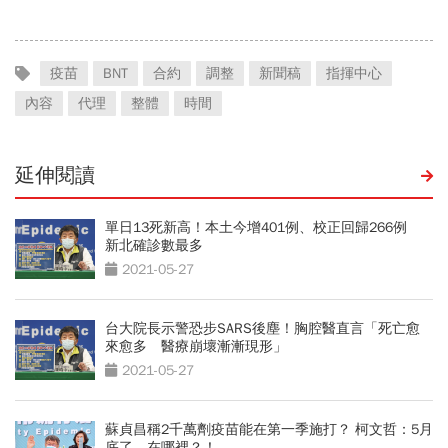
物」護眼
湯」
疫苗
BNT
合約
調整
新聞稿
指揮中心
內容
代理
整體
時間
延伸閱讀
單日13死新高！本土今增401例、校正回歸266例
新北確診數最多
2021-05-27
台大院長示警恐步SARS後塵！胸腔醫直言「死亡愈
來愈多 醫療崩壞漸漸現形」
2021-05-27
蘇貞昌稱2千萬劑疫苗能在第一季施打？ 柯文哲：5月
底了，在哪裡？！