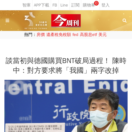
0
熱門：
房價
遺產稅免稅額
fed
高股息etf
美元
談當初與德國購買BNT破局過程！ 陳時
中：對方要求將「我國」兩字改掉