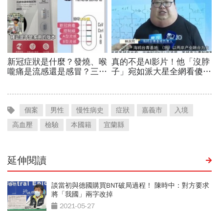
個案
男性
慢性病史
症狀
嘉義市
入境
高血壓
檢驗
本國籍
宜蘭縣
延伸閱讀
談當初與德國購買BNT破局過程！ 陳時中：對方要求
將「我國」兩字改掉
2021-05-27