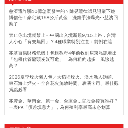
慈濟遭詐騙10億怎麼發生的？陳昱瑄律師見證嚴下跪
博信任！豪宅藏158公斤黃金，洗錢手法曝光…慈濟回
應了
禁止你出境就禁止…中國出入境新規9/15上路，台灣
人小心「有去無回」？4種職業特別注意：前例在這
兆基百億財務危機！包租教母4年前收到房東私訊看出
「包租代管龍頭岌岌可危」：為何租約越多，風險越
高？
2026夏季煙火懶人包／大稻埕煙火、淡水漁人碼頭、
東石海上煙火…全台花火施放時間、表演卡司、最佳觀
賞點必看
兆豐金、華南金、第一金、合庫金...官股金控買誰好？
一表PK「價差填息力」，為何殖利率最高未必划算