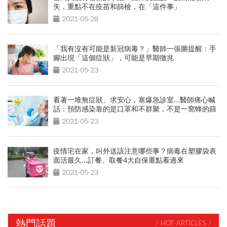
失，重點不在疫苗和篩檢，在「這件事」
2021-05-28
「我有沒有可能是新冠病毒？」醫師一張圖提醒：手
腳出現「這個症狀」，可能是早期徵兆
2021-05-23
看著一堆無症狀、求安心，塞爆急診室...醫師痛心喊
話：預防感染靠的是口罩和不群聚，不是一窩蜂的篩
檢
2021-05-23
疫情宅在家，叫外送該注意哪些事？病毒在塑膠袋表
面活最久...訂餐、取餐4大自保重點看過來
2021-05-23
熱門話題
/ HOT ARTICLES /