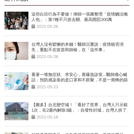
這些白目行為不要做！律師一張圖整理「疫情觸法懶
人包」：第7種不只抓去關、最高開罰200萬
2021-05-28
台灣人沒有鬆懈的本錢！醫師沉重說：疫情能否消
失，重點不在疫苗和篩檢，在「這件事」
2021-05-28
看著一堆無症狀、求安心，塞爆急診室...醫師痛心喊
話：預防感染靠的是口罩和不群聚，不是一窩蜂的篩
檢
2021-05-23
【圖多】台北變空城！「看好了世界，台灣人只示範
1次，在2週內解除3級」：自發性封城，台灣人拚了
2021-05-18