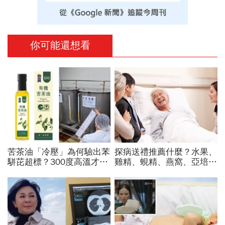
你可能還想看
苦茶油「冷壓」為何驗出苯
探病送禮推薦什麼？水果、
駢芘超標？300度高溫才大
雞精、蜆精、燕窩、亞培安
量形成，哪個環節出問題？
素...藥師盤點13大常見禮
顏宗海籲這件事
物：這4種最萬用「什麼病
住院都合適」