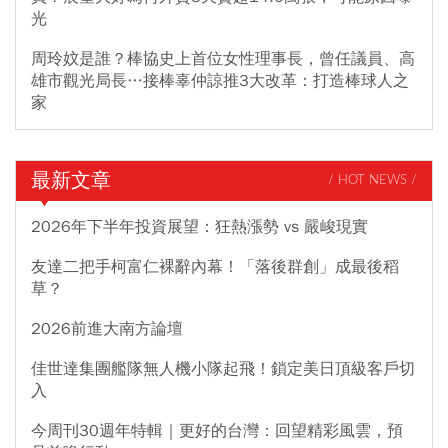
光
周玲妏是誰？棒協史上首位女性理事長，曾任議員、高
雄市觀光局長…接棒辜仲諒推3大改革：打造棒球人之
家
最新文章
/ HOT NEWS /
2026年下半年投資展望：狂熱漲勢 vs 嚴峻現實
友達二把手柯富仁裸辭內幕！「落後群創」成最後稻
草？
2026前進大南方論壇
佳世達集團艦隊無人機小隊起飛！鎖定美日頂級客戶切
入
今周刊30週年特輯｜更好的台灣：回望精彩風雲，預