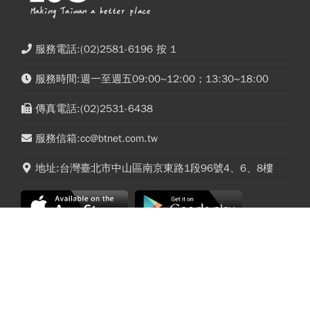
服務電話:(02)2581-6196 按 1
服務時間:週一至週五09:00~12:00；13:30~18:00
傳真電話:(02)2531-6438
服務信箱:cc@btnet.com.tw
地址:台灣臺北市中山區南京東路1段96號4、6、8樓
榮獲金鼎獎特惠！每期27.8元起，8/31止！
aespa演唱會8/11台北大巨蛋登場！開唱時間、
巨型鋼彈現身信義區！20個人氣IP登場，
票價座位圖、實名制規定、演唱會歌單懶人包
航海王、哥吉拉、七龍珠、寶可夢…盤點
打卡熱點，活動只到這天
今周文化事業(股)公司 統編：12973387