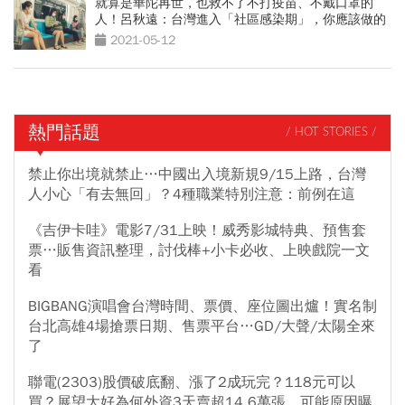
就算是華陀再世，也救不了不打疫苗、不戴口罩的
人！呂秋遠：台灣進入「社區感染期」，你應該做的
10件事
2021-05-12
熱門話題
/ HOT STORIES /
禁止你出境就禁止…中國出入境新規9/15上路，台灣
人小心「有去無回」？4種職業特別注意：前例在這
《吉伊卡哇》電影7/31上映！威秀影城特典、預售套
票…販售資訊整理，討伐棒+小卡必收、上映戲院一文
看
BIGBANG演唱會台灣時間、票價、座位圖出爐！實名制
台北高雄4場搶票日期、售票平台…GD/大聲/太陽全來
了
聯電(2303)股價破底翻、漲了2成玩完？118元可以
買？展望大好為何外資3天賣超14.6萬張，可能原因曝