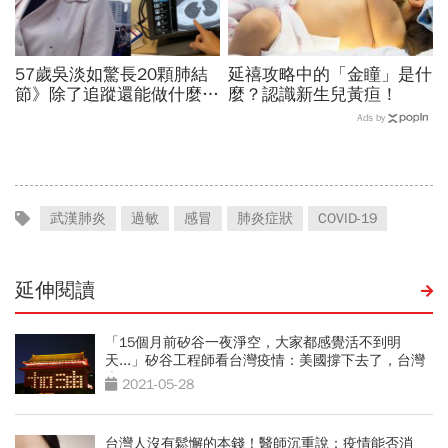
57歲吳淡如驚長20顆肺結
延禧攻略中的「金瞳」是什
節》除了追蹤還能做什麼？
麼？認識新生兒黃疸！
胸腔重症醫師：這樣做，4
Ads by
顆肺結節消失了
武漢肺炎
過敏
感冒
肺炎症狀
COVID-19
延伸閱讀
「15個月前矽谷一夜淨空，大家都感覺活不到明
天...」矽谷工程師看台灣疫情：美國撐下去了，台灣
也行
2021-05-28
台灣人沒有鬆懈的本錢！醫師沉重說：疫情能否消