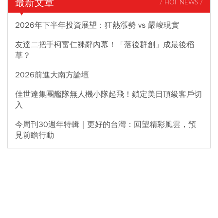
最新文章
/ HOT NEWS /
2026年下半年投資展望：狂熱漲勢 vs 嚴峻現實
友達二把手柯富仁裸辭內幕！「落後群創」成最後稻
草？
2026前進大南方論壇
佳世達集團艦隊無人機小隊起飛！鎖定美日頂級客戶切
入
今周刊30週年特輯｜更好的台灣：回望精彩風雲，預
見前瞻行動