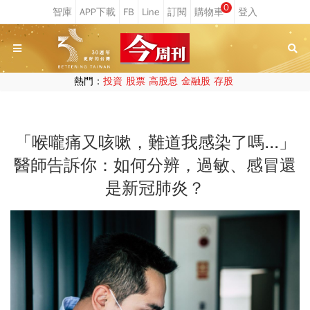
0
熱門：
投資
股票
高股息
金融股
存股
「喉嚨痛又咳嗽，難道我感染了嗎...」
醫師告訴你：如何分辨，過敏、感冒還
是新冠肺炎？