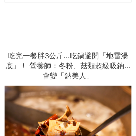
吃完一餐胖3公斤...吃鍋避開「地雷湯
底」！ 營養師：冬粉、菇類超級吸鈉...
會變「鈉美人」