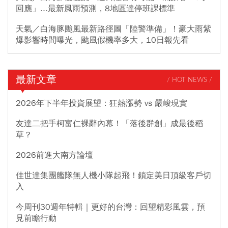
回應」...最新風雨預測，8地區達停班課標準
天氣／白海豚颱風最新路徑圖「陸警準備」！豪大雨紫
爆影響時間曝光，颱風假機率多大，10日報先看
最新文章
/ HOT NEWS /
2026年下半年投資展望：狂熱漲勢 vs 嚴峻現實
友達二把手柯富仁裸辭內幕！「落後群創」成最後稻
草？
2026前進大南方論壇
佳世達集團艦隊無人機小隊起飛！鎖定美日頂級客戶切
入
今周刊30週年特輯｜更好的台灣：回望精彩風雲，預
見前瞻行動