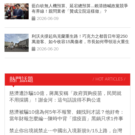
藍白砍無人機預算、延宕總預算...賴清德喊政黨競爭
有界線！親問業者「贊成立院這樣做」？
2026-06-09
利沃夫撐起烏克蘭重生路！巧克力之都昔日年迎250
萬遊客、如今收容15萬傷者，市長如何帶領浴火重生
2026-06-20
熱門話題
/ HOT ARTICLES /
慈濟遭詐騙10億，蔣萬安稱「政府買夠疫苗，民間就
不用採購」！謝金河：這句話說得不夠公道
慈濟被騙10億為何5年不報警、錢找到才認？他好奇：
當年財報怎麼編…陳時中背「擋疫苗」黑鍋只求1件事
禁止你出境就禁止…中國出入境新規9/15上路，台灣