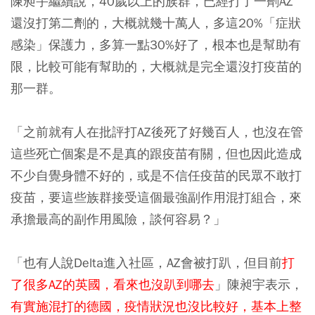
陳昶宇繼續說，40歲以上的族群，已經打了一劑AZ
還沒打第二劑的，大概就幾十萬人，
多這20%「症狀
感染」保護力，多算一點30%好了，根本也是幫助有
限
，比較可能有幫助的，大概就是完全還沒打疫苗的
那一群。
「之前就有人在批評打AZ後死了好幾百人，也沒在管
這些死亡個案是不是真的跟疫苗有關，但也因此造成
不少自覺身體不好的，或是不信任疫苗的民眾不敢打
疫苗，要這些族群接受這個最強副作用混打組合，來
承擔最高的副作用風險，談何容易？」
「也有人說Delta進入社區，AZ會被打趴，但目前
打
了很多AZ的英國，看來也沒趴到哪去
」陳昶宇表示，
有實施混打的德國，疫情狀況也沒比較好，基本上整