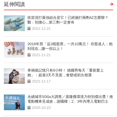
延伸閱讀
疫苗混打最強組合是它！已經施打兩劑AZ怎麼辦？
醫：別擔心...第三劑一定會有
2021-11-21
2016年買「這2檔股票」一共10萬元！ 存股達人：抱
到現在...賺一倍以上！
2021-11-21
車禍後記憶只有6小時！ 德國男每天「重新愛上
她」：超過3天不見面，會變成初次相遇
2021-11-17
永續城市SDGs大調查／基隆獲環境力特別傑出獎！推
電動機車見成效，謝國樑：2、3年內導入電動巴士
2025-10-22