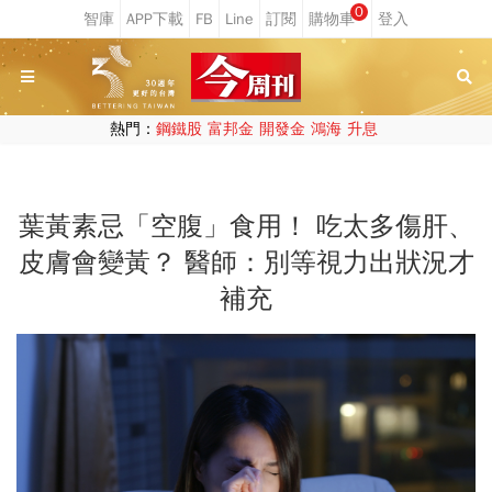
0
熱門：
鋼鐵股
富邦金
開發金
鴻海
升息
葉黃素忌「空腹」食用！ 吃太多傷肝、
皮膚會變黃？ 醫師：別等視力出狀況才
補充