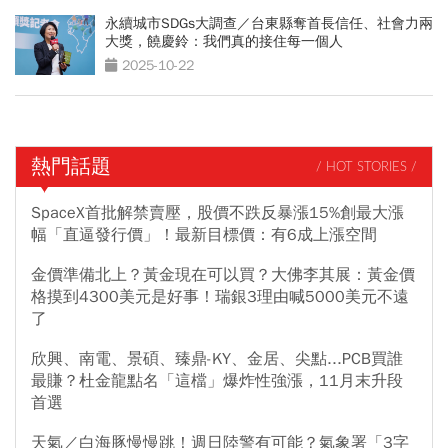
永續城市SDGs大調查／台東縣奪首長信任、社會力兩
大獎，饒慶鈴：我們真的接住每一個人
2025-10-22
熱門話題
/ HOT STORIES /
SpaceX首批解禁賣壓，股價不跌反暴漲15%創最大漲
幅「直逼發行價」！最新目標價：有6成上漲空間
金價準備北上？黃金現在可以買？大佛李其展：黃金價
格摸到4300美元是好事！瑞銀3理由喊5000美元不遠
了
欣興、南電、景碩、臻鼎-KY、金居、尖點...PCB買誰
最賺？杜金龍點名「這檔」爆炸性強漲，11月末升段
首選
天氣／白海豚慢慢跳！週日陸警有可能？氣象署「3字