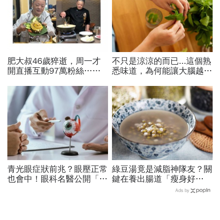
肥大叔46歲猝逝，周一才
不只是涼涼的而已...這個熟
開直播互動97萬粉絲…常
悉味道，為何能讓大腦越聞
連續工作17小時，死因和
越靈光？醫師：每天幾分
爆瘦有關？體重異常減輕9
鐘，還能抗老防蛀牙
警訊
青光眼症狀前兆？眼壓正常
綠豆湯竟是減脂神隊友？關
也會中！眼科名醫公開「護
鍵在養出腸道「瘦身好
眼飲食＋自我檢測3步
菌」...醫教邊吃邊消脂的3
Ads by
驟」：三餐多吃「1類食
種方法「燃脂率大提升」
物」護眼