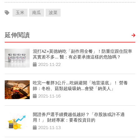
玉米
南瓜
波菜
延伸閱讀
混打AZ+莫德納吃「副作用全餐」！防重症跟住院率
其實差不多... 醫：有必要承擔這樣的危險嗎？
2021-11-22
吃完一餐胖3公斤...吃鍋避開「地雷湯底」！ 營養
師：冬粉、菇類超級吸鈉...會變「鈉美人」
2021-11-16
開證券戶選手續費越低越好？「存股族或許不適
用！」 財經專家：要看投資目的
2021-11-13