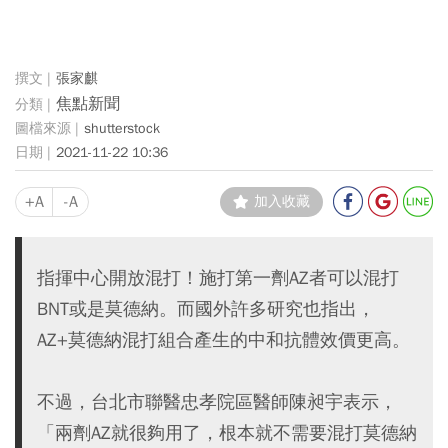
張家麒
焦點新聞
shutterstock
2021-11-22 10:36
+A
-A
加入收藏
指揮中心開放混打！施打第一劑AZ者可以混打
BNT或是莫德納。而國外許多研究也指出，
AZ+莫德納混打組合產生的中和抗體效價更高。
不過，台北市聯醫忠孝院區醫師陳昶宇表示，
「兩劑AZ就很夠用了，根本就不需要混打莫德納