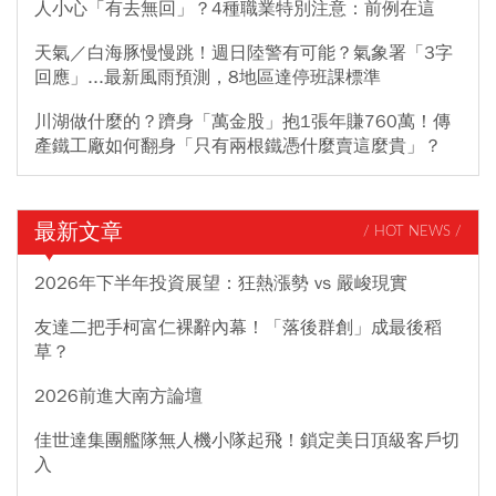
人小心「有去無回」？4種職業特別注意：前例在這
天氣／白海豚慢慢跳！週日陸警有可能？氣象署「3字
回應」...最新風雨預測，8地區達停班課標準
川湖做什麼的？躋身「萬金股」抱1張年賺760萬！傳
產鐵工廠如何翻身「只有兩根鐵憑什麼賣這麼貴」？
最新文章
/ HOT NEWS /
2026年下半年投資展望：狂熱漲勢 vs 嚴峻現實
友達二把手柯富仁裸辭內幕！「落後群創」成最後稻
草？
2026前進大南方論壇
佳世達集團艦隊無人機小隊起飛！鎖定美日頂級客戶切
入