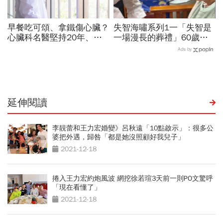
早餐吃可頌、拿鐵傷心臟？
失智海嘯系列1一「失智是
心臟科名醫堅持20年、早
一場漫長的葬禮」60歲退
上9點前不做「5件事」：
休教授突患失智，陪伴成修
Ads by
喝咖啡前先喝「這1杯」更
補家庭關係的最後拼圖
護心
延伸閱讀
李靚蕾和王力宏婚變》呂秋遠「10點啟示」：很多公
婆把外遇，歸咎「都是她沒照顧好我兒子」
2021-12-18
捲入王力宏約炮風波 網挖徐若瑄3天前一則PO文驚呼
「現在看懂了」
2021-12-18