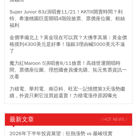
Super Junior 83z演唱會11/21！KKTIX開賣時間？利
特、希澈桃園巨蛋開唱4階段搶票、票價座位圖、粉絲
福利
金價準備北上？黃金現在可以買？大佛李其展：黃金價
格摸到4300美元是好事！瑞銀3理由喊5000美元不遠
了
魔力紅Maroon 5演唱會8/11搶票！高雄世運開唱時
間、票價座位圖、理想國會員優先購、拓元售票資訊一
次看
力積電、華邦電、南亞科、旺宏…記憶體第3天漲勢繼
續，外資只剩它沒買超還賣！力積電漲停原因曝光
最新文章
/ HOT NEWS /
2026年下半年投資展望：狂熱漲勢 vs 嚴峻現實