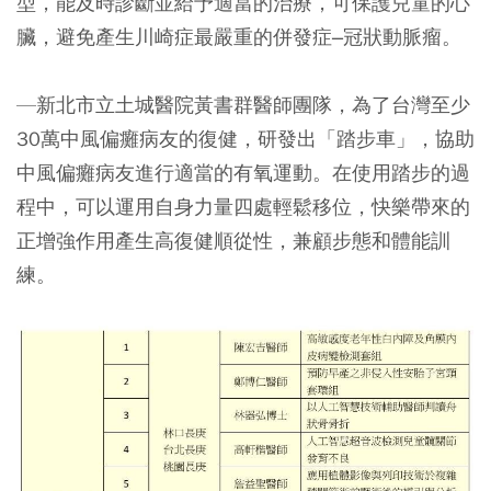
型，能及時診斷並給予適當的治療，可保護兒童的心
臟，避免產生川崎症最嚴重的併發症–冠狀動脈瘤。
—新北市立土城醫院黃書群醫師團隊，為了台灣至少
30萬中風偏癱病友的復健，研發出「踏步車」，協助
中風偏癱病友進行適當的有氧運動。在使用踏步的過
程中，可以運用自身力量四處輕鬆移位，快樂帶來的
正增強作用產生高復健順從性，兼顧步態和體能訓
練。