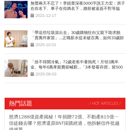
無聲兩天不忍了！李靚蕾深夜5000字譙王力宏：房子
在你名下、車子在你媽名下，婚前被逼簽不對等協
議...
2021-12-17
「帶這些垃圾滾出去」30歲購物狂向父親下跪求饒
「賣萬件家當」...正職薪水從未破百萬，如何33歲財
務自由？
2025-10-01
「捨不得開冷氣」72歲老爸中暑熱死！月領3萬年
金、每年6萬孝親費卻喊窮...「3本發霉存摺」留500
萬遺產啟示
2025-09-03
熱門話題
/ HOT ARTICLES /
慈濟1288億資產揭秘！年捐贈72億、不動產815億…
信徒錢去哪？慈濟還原BNT採購經過，他拆解信件批越
描越黑