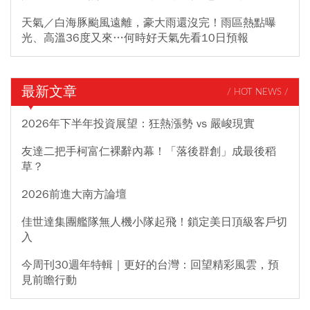
天氣／白海豚颱風遠離，豪大雨還沒完！雨區熱點曝
光、高溫36度又來…何時好天氣先看10日預報
最新文章
/ HOT NEWS /
2026年下半年投資展望：狂熱漲勢 vs 嚴峻現實
友達二把手柯富仁裸辭內幕！「落後群創」成最後稻
草？
2026前進大南方論壇
佳世達集團艦隊無人機小隊起飛！鎖定美日頂級客戶切
入
今周刊30週年特輯｜更好的台灣：回望精彩風雲，預
見前瞻行動