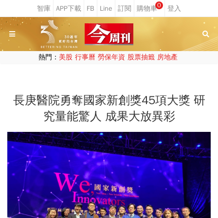
0
熱門：
美股
行事曆
勞保年資
股票抽籤
房地產
長庚醫院勇奪國家新創獎45項大獎 研
究量能驚人 成果大放異彩