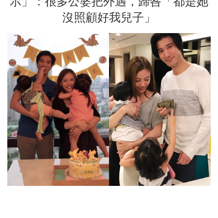
示」：很多公婆把外遇，歸咎「都是她
沒照顧好我兒子」