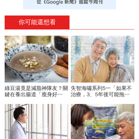
你可能還想看
綠豆湯竟是減脂神隊友？關
失智海嘯系列5一「如果不
鍵在養出腸道「瘦身好
治療，3、5年後可能拖垮
菌」...醫教邊吃邊消脂的3
小孩」...2款新藥問世，有
種方法「燃脂率大提升」
助減緩認知能力下降速度