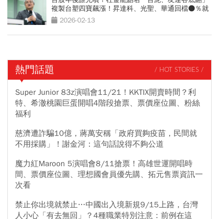
複製台塑四寶飆漲！昇達科、光聖、華通回檔●％就
是買點
2026-02-13
熱門話題
/ HOT STORIES /
Super Junior 83z演唱會11/21！KKTIX開賣時間？利
特、希澈桃園巨蛋開唱4階段搶票、票價座位圖、粉絲
福利
慈濟遭詐騙10億，蔣萬安稱「政府買夠疫苗，民間就
不用採購」！謝金河：這句話說得不夠公道
魔力紅Maroon 5演唱會8/11搶票！高雄世運開唱時
間、票價座位圖、理想國會員優先購、拓元售票資訊一
次看
禁止你出境就禁止…中國出入境新規9/15上路，台灣
人小心「有去無回」？4種職業特別注意：前例在這