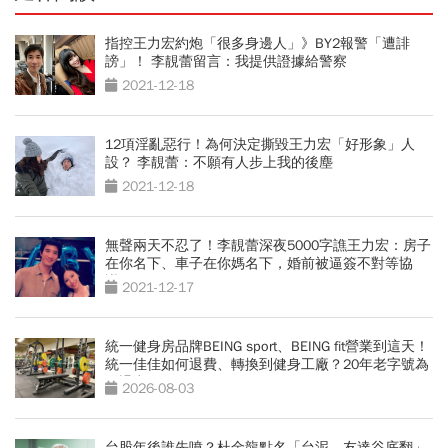
指控王力宏約炮「很多身邊人」》BY2報警「遭誹
謗」！ 李靚蕾留言：我提供證據給警察
2021-12-18
12項淫亂惡行！為何決定撕毀王力宏「好形象」人
設？ 李靚蕾：不願有人步上我的後塵
2021-12-18
無聲兩天不忍了！李靚蕾深夜5000字譙王力宏：房子
在你名下、車子在你媽名下，婚前被逼簽不對等協
議...
2021-12-17
統一健身房品牌BEING sport、BEING fit營業到這天！
統一佳佳如何退費、轉換到健身工廠？20年老字號為
何退出
2026-08-03
台股年後誰先噴？杜金龍點名「台泥、友達谷底翻」