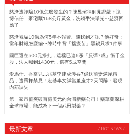
慈濟遭詐騙10億怎麼發生的？陳昱瑄律師見證嚴下跪
博信任！豪宅藏158公斤黃金，洗錢手法曝光…慈濟回
應了
慈濟被騙10億為何5年不報警、錢找到才認？他好奇：
當年財報怎麼編…陳時中背「擋疫苗」黑鍋只求1件事
國巨還在500元掙扎，這檔已連6漲「反彈7成」衝千金
股，法人喊到1430元，還有5成空間
愛馬仕、香奈兒...兆基李建成涉吞7億送前妻滿屋精
品，遭羈押禁見！宏碁李文詳當董座才2天閃辭：發現
內部缺失
第一家市值突破百億美元的台灣新藥公司！藥華藥深耕
全球市場，能成為下一個武田製藥？
最新文章
/ HOT NEWS /