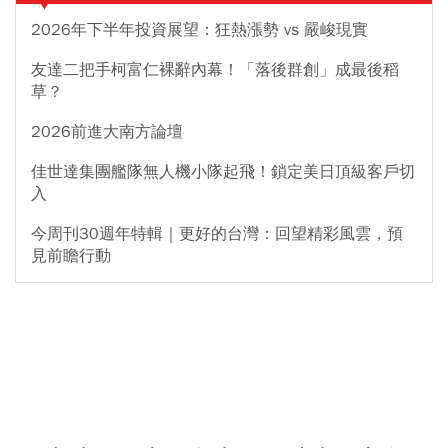
2026年下半年投資展望：狂熱漲勢 vs 嚴峻現實
友達二把手柯富仁裸辭內幕！「落後群創」成最後稻
草？
2026前進大南方論壇
佳世達集團艦隊無人機小隊起飛！鎖定美日頂級客戶切
入
今周刊30週年特輯｜更好的台灣：回望精彩風雲，預
見前瞻行動