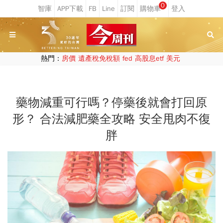
0
熱門：
房價
遺產稅免稅額
fed
高股息etf
美元
藥物減重可行嗎？停藥後就會打回原
形？ 合法減肥藥全攻略 安全甩肉不復
胖