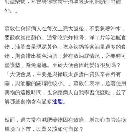
罰型藥物，它會將你飲食中攝取過多的油脂排出體
外。」
蕭敦仁會請病人在每次上完大號後，不要急著沖水，
要觀察糞便顏色。通常吃完炸排骨、洋芋片等油膩食
物，油脂會呈現深黃色；吃麻辣鍋等含油量過多的食
物，則會排出橘色油脂；若有放油屁情況，必要時可
墊護墊，避免尷尬。至於大便會因此變得很臭嗎？
「大便會臭，主要是與攝取太多蛋白質與辛香料有
關，與油脂的關聯性較小。」蕭敦仁表示，趁著使用
藥物的這段時間，也會讓病人自我學習怎麼吃，並了
解哪些食物含有過多
油脂
。
然而，過去常有減肥藥物因有致癌、增加心血管疾病
風險而下市，民眾又該如何自保？