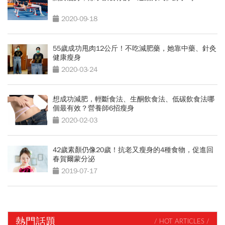
2020-09-18
55歲成功甩肉12公斤！不吃減肥藥，她靠中藥、針灸
健康瘦身
2020-03-24
想成功減肥，輕斷食法、生酮飲食法、低碳飲食法哪
個最有效？營養師6招瘦身
2020-02-03
42歲素顏仍像20歲！抗老又瘦身的4種食物，促進回
春賀爾蒙分泌
2019-07-17
熱門話題
/ HOT ARTICLES /