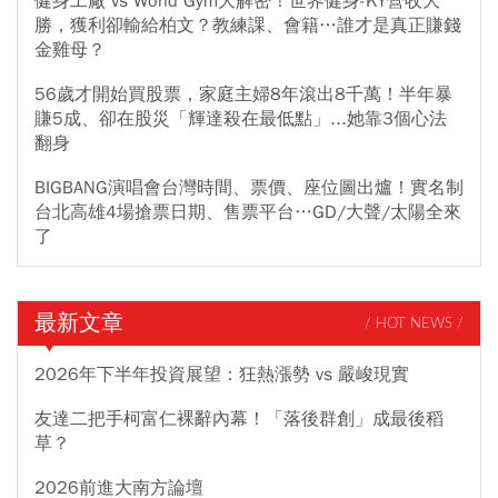
健身工廠 vs World Gym大解密！世界健身-KY營收大
勝，獲利卻輸給柏文？教練課、會籍…誰才是真正賺錢
金雞母？
56歲才開始買股票，家庭主婦8年滾出8千萬！半年暴
賺5成、卻在股災「輝達殺在最低點」...她靠3個心法
翻身
BIGBANG演唱會台灣時間、票價、座位圖出爐！實名制
台北高雄4場搶票日期、售票平台…GD/大聲/太陽全來
了
最新文章
/ HOT NEWS /
2026年下半年投資展望：狂熱漲勢 vs 嚴峻現實
友達二把手柯富仁裸辭內幕！「落後群創」成最後稻
草？
2026前進大南方論壇