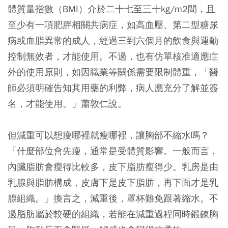
體質量指數（BMI）介於二十七至三十kg/m2間，且
至少有一項肥胖相關共病症，如高血壓、第二型糖尿
病或血脂異常的成人，經過三到六個月的飲食與運動
控制無效者，才能使用。不過，也有仿單核准適應症
外的使用原則，如因職業等關係需要限制體重，「醫
師必須明確告知其用藥的利弊，病人應充分了解並簽
名，才能使用。」蕭敦仁說。
但減重可以想瘦哪裡就瘦哪裡，讓胸部不縮水嗎？
「什麼部位會先瘦，通常是受體質影響。一般而言，
內臟脂肪會瘦得比較多，皮下脂肪瘦得少。乳房是由
乳腺與脂肪構成，皮膚下是皮下脂肪，再下面才是乳
腺組織。」換言之，減重後，罩杯難免跟著縮水。不
過脂肪屬於較硬的組織，若能在減重過程同時鍛鍊胸