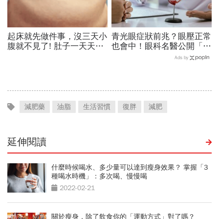
起床就先做件事，沒三天小
青光眼症狀前兆？眼壓正常
腹就不見了! 肚子一天天變
也會中！眼科名醫公開「護
小！
眼飲食＋自我檢測3步
Ads by
驟」：三餐多吃「1類食
物」護眼
減肥藥
油脂
生活習慣
復胖
減肥
延伸閱讀
什麼時候喝水、多少量可以達到瘦身效果？ 掌握「3
種喝水時機」：多次喝、慢慢喝
2022-02-21
關於瘦身，除了飲食你的「運動方式」對了嗎？