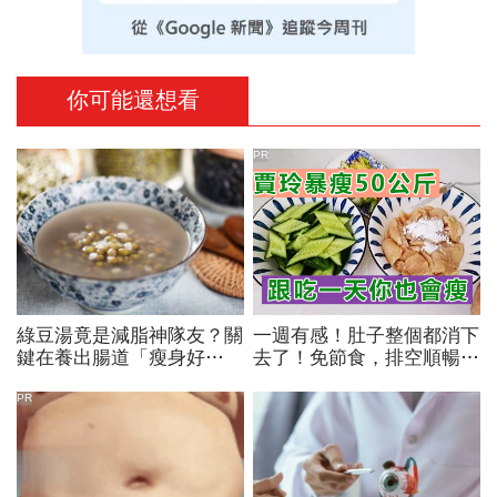
你可能還想看
PR
綠豆湯竟是減脂神隊友？關
一週有感！肚子整個都消下
鍵在養出腸道「瘦身好
去了！免節食，排空順暢就
菌」...醫教邊吃邊消脂的3
夠
種方法「燃脂率大提升」
PR