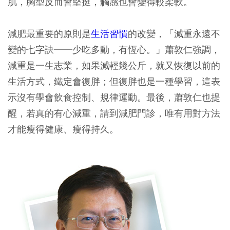
肌，胸型反而會堅挺，觸感也會變得較柔軟。
減肥最重要的原則是
生活習慣
的改變，「減重永遠不
變的七字訣──少吃多動，有恆心。」蕭敦仁強調，
減重是一生志業，如果減輕幾公斤，就又恢復以前的
生活方式，鐵定會復胖；但復胖也是一種學習，這表
示沒有學會飲食控制、規律運動。最後，蕭敦仁也提
醒，若真的有心減重，請到減肥門診，唯有用對方法
才能瘦得健康、瘦得持久。