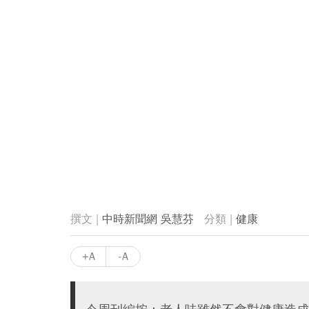
中時新聞網 吳慧芬
健康
+A
-A