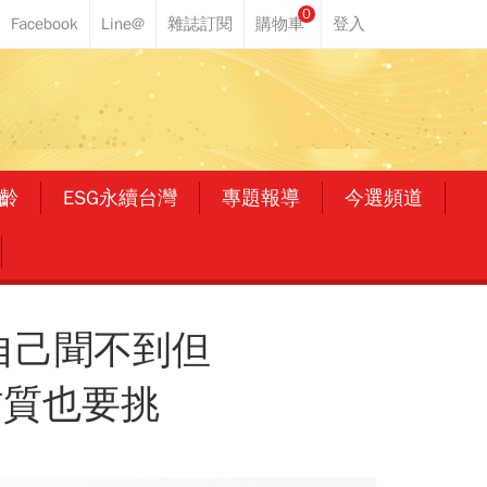
0
齡
ESG永續台灣
專題報導
今選頻道
自己聞不到但
材質也要挑