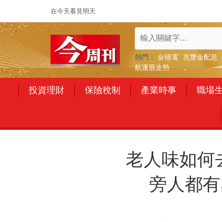
在今天看見明天
熱門：
台積電
兆豐金配息
航運股走勢
投資理財
保險稅制
產業時事
職場
老人味如何
旁人都有