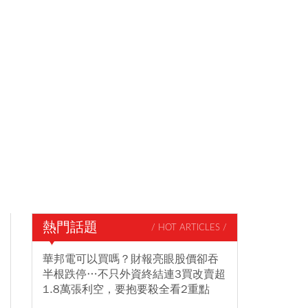
熱門話題
/ HOT ARTICLES /
華邦電可以買嗎？財報亮眼股價卻吞
半根跌停…不只外資終結連3買改賣超
1.8萬張利空，要抱要殺全看2重點