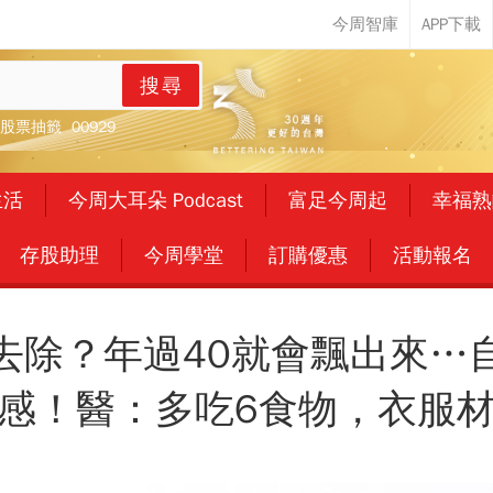
搜尋
股票抽籤
00929
生活
今周大耳朵 Podcast
富足今周起
幸福熟
存股助理
今周學堂
訂購優惠
活動報名
去除？年過40就會飄出來…
感！醫：多吃6食物，衣服