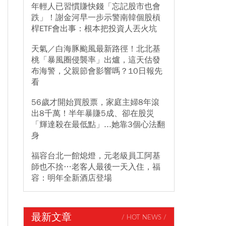
年輕人已習慣賺快錢「忘記股市也會
跌」！謝金河早一步示警南韓個股槓
桿ETF會出事：根本把投資人丟火坑
天氣／白海豚颱風最新路徑！北北基
桃「暴風圈侵襲率」出爐，這天估發
布海警，父親節會影響嗎？10日報先
看
56歲才開始買股票，家庭主婦8年滾
出8千萬！半年暴賺5成、卻在股災
「輝達殺在最低點」...她靠3個心法翻
身
福容台北一館熄燈，元老級員工阿基
師也不捨…老客人最後一天入住，福
容：明年全新酒店登場
最新文章
/ HOT NEWS /