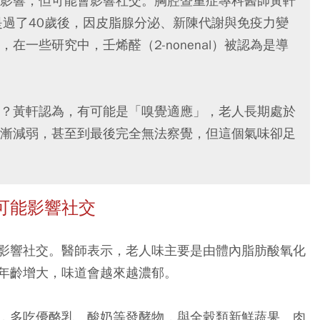
影響，但可能會影響社交。胸腔暨重症專科醫師黃軒
是過了40歲後，因皮脂腺分泌、新陳代謝與免疫力變
一些研究中，壬烯醛（2-nonenal）被認為是導
？黃軒認為，有可能是「嗅覺適應」，老人長期處於
漸減弱，甚至到最後完全無法察覺，但這個氣味卻足
可能影響社交
影響社交。醫師表示，老人味主要是由體內脂肪酸氧化
年齡增大，味道會越來越濃郁。
，多吃優酪乳、酸奶等發酵物，與全穀類新鮮蔬果、肉