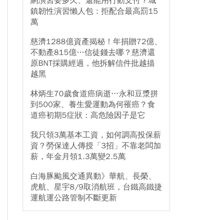
網演習要多久、還能用行動支付？城
鎮韌性演習懶人包：拒配合最高罰15
萬
慈濟1288億資產揭秘！年捐贈72億、
不動產815億…信徒錢去哪？慈濟還
原BNT採購經過，他拆解信件批越描
越黑
林炳生70歲食道癌病逝…永和豆漿拼
到500家、養生愛運動為何罹癌？食
道癌初期5症狀：高危險因子是它
我只領3萬基本工資，如何調高投保薪
資？勞保達人傳授「3招」不靠老闆加
薪，年金月領1.3萬變2.5萬
白海豚颱風交通異動》華航、長榮、
虎航、星宇8/9取消航班，台鐵高鐵捷
運航運公路管制不斷更新