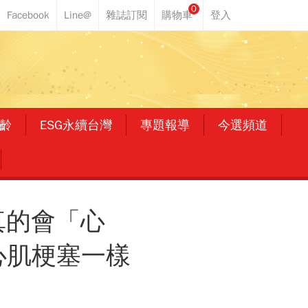
0
齡
ESG永續台灣
專題報導
今選頻道
真的會「心
心肌梗塞一樣