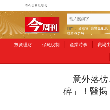
在今天看見明天
熱門：
台積電
兆豐金配息
航運股走勢
投資理財
保險稅制
產業時事
職場
意外落榜
碎」！醫揭