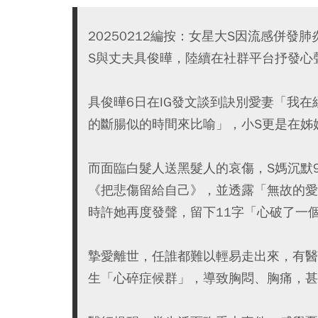
20250212編按：女星大S因流感併
S與丈夫具俊曄，陸續在社群平台抒發心
具俊曄6日在IG發文談到訣別愛妻「我
的斷腸似的時間來比喻」，小S更是在姊
而面臨白髮人送黑髮人的哀傷，S媽沉默
《把悲傷留給自己》，並透露「無故的愛
時許她再度發聲，留下11字「心破了一
摯愛離世，任誰都難以輕易走出來，有醫
生「心碎症候群」，導致胸悶、胸痛，甚