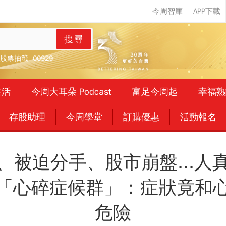
搜尋
股票抽籤
00929
生活
今周大耳朵 Podcast
富足今周起
幸福熟
存股助理
今周學堂
訂購優惠
活動報名
、被迫分手、股市崩盤...人
「心碎症候群」：症狀竟和
危險