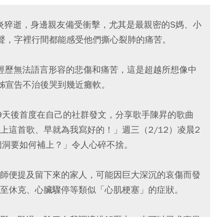
發肺炎猝逝，身邊親友備受衝擊，尤其是最親密的S媽、小
聲，字裡行間都能感受他們撕心裂肺的痛苦。
在經歷無法語言形容的悲傷和痛苦，這是超越所想像中
姊宣告不治後哭到幾近癱軟。
9天後首度在自己的社群發文，分享歌手陳昇的歌曲
上這首歌、早就為我寫好的！」週三（2/12）凌晨2
個洞要如何補上？」令人心碎不捨。
師便提及留下來的家人，可能因巨大深沉的哀傷而發
至休克、心臟驟停等類似「心肌梗塞」的症狀。