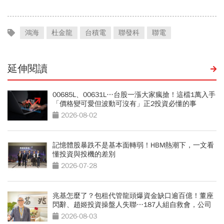
鴻海
杜金龍
台積電
聯發科
聯電
延伸閱讀
00685L、00631L…台股一漲大家瘋搶！這檔1萬入手
「價格變可愛但波動可沒有」正2投資必懂的事
2026-08-02
記憶體股暴跌不是基本面轉弱！HBM熱潮下，一文看
懂投資與投機的差別
2026-07-28
兆基怎麼了？包租代管龍頭爆資金缺口逾百億！董座
閃辭、趙姬投資操盤人失聯…187人組自救會，公司
最新聲明
2026-08-03