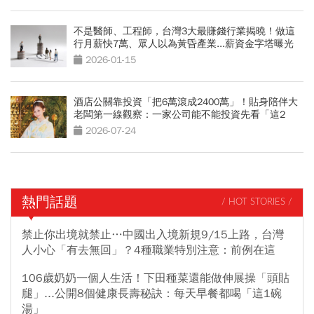
不是醫師、工程師，台灣3大最賺錢行業揭曉！做這
行月薪快7萬、眾人以為黃昏產業...薪資金字塔曝光
2026-01-15
酒店公關靠投資「把6萬滾成2400萬」！貼身陪伴大
老闆第一線觀察：一家公司能不能投資先看「這2
點」
2026-07-24
熱門話題
/ HOT STORIES /
禁止你出境就禁止…中國出入境新規9/15上路，台灣
人小心「有去無回」？4種職業特別注意：前例在這
106歲奶奶一個人生活！下田種菜還能做伸展操「頭貼
腿」...公開8個健康長壽秘訣：每天早餐都喝「這1碗
湯」