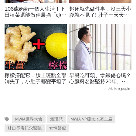
106歲奶奶一個人生活！下
起床就先做件事，沒三天小
田種菜還能做伸展操「頭貼
腹就不見了! 肚子一天天變
腿」...公開8個健康長壽秘
小！
訣：每天早餐都喝「這1碗
PR
湯」
檸檬搭配它，臉上斑點全部
早餐吃可頌、拿鐵傷心臟？
消失了，小肚子都變平坦了
心臟科名醫堅持20年、早
上9點前不做「5件事」：
Ads by
喝咖啡前先喝「這1杯」更
護心
MWIA世界大會
賴瓊慧
MWIA VP亞太地區主席
林口長庚紀念醫院
女性醫療