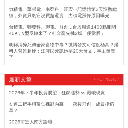
力積電、華邦電、南亞科、旺宏…記憶體第3天漲勢繼
續，外資只剩它沒買超還賣！力積電漲停原因曝光
台積電、聯發科、聯電、群創...台股飆逾1400點叩關
45K，V型反轉來了？杜金龍先挑2檔「便當股」
胡錦濤猝死傳全家食物中毒？微博發文可信度極高？爆
料人背景超硬：江澤民死訊她早20天發文，事主發聲
了
最新文章
/ HOT NEWS /
2026年下半年投資展望：狂熱漲勢 vs 嚴峻現實
友達二把手柯富仁裸辭內幕！「落後群創」成最後稻
草？
2026前進大南方論壇