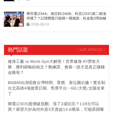
華邦電(2344)、南亞科(2408)、旺宏(2337)第二根漲
停穩了？記憶體股只能挑一檔挑誰，杜金龍2理由喊
選它
2026-08-03
熱門話題
/ HOT ARTICLES /
健身工廠 vs World Gym大解密！世界健身-KY營收大
勝，獲利卻輸給柏文？教練課、會籍…誰才是真正賺錢
金雞母？
BIGBANG演唱會台灣時間、票價、座位圖出爐！實名制
台北高雄4場搶票日期、售票平台…GD/大聲/太陽全來
了
聯電(2303)股價破底翻、漲了2成玩完？118元可以
買？展望大好為何外資3天賣超14.6萬張，可能原因曝