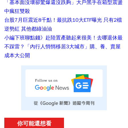
「基本面沒壞卻驚爆還沒跌夠」大戶黑手在箱型震盪
中瘋狂雙殺
台股7月巨震近8千點！最抗跌10大ETF曝光 只有2檔
逆勢紅 其他都綠油油
小編下班聊點錢》赴陸置產聽起來很美！去哪退休最
不踩雷？「內行人悄悄移居3大城市」購、養、賣屋
成本大公開