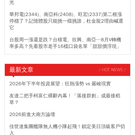
光
華邦電(2344)、南亞科(2408)、旺宏(2337)第二根漲
停穩了？記憶體股只能挑一檔挑誰，杜金龍2理由喊選
它
台股周一漲還是跌？台積電、欣興、南亞…8月V轉機
率多高？先看股市老手16檔口袋名單「甜甜價浮現」
最新文章
/ HOT NEWS /
2026年下半年投資展望：狂熱漲勢 vs 嚴峻現實
友達二把手柯富仁裸辭內幕！「落後群創」成最後稻
草？
2026前進大南方論壇
佳世達集團艦隊無人機小隊起飛！鎖定美日頂級客戶切
入