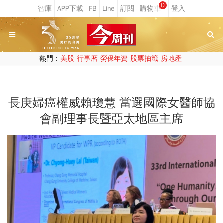
0
熱門：
美股
行事曆
勞保年資
股票抽籤
房地產
長庚婦癌權威賴瓊慧 當選國際女醫師協
會副理事長暨亞太地區主席