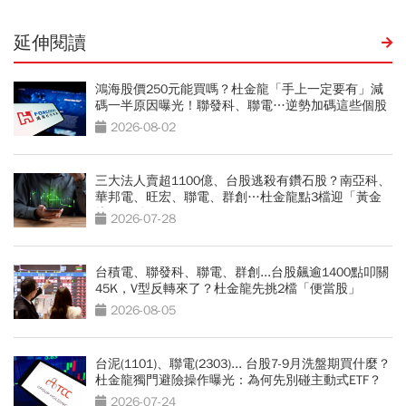
延伸閱讀
鴻海股價250元能買嗎？杜金龍「手上一定要有」減
碼一半原因曝光！聯發科、聯電…逆勢加碼這些個股
2026-08-02
三大法人賣超1100億、台股逃殺有鑽石股？南亞科、
華邦電、旺宏、聯電、群創…杜金龍點3檔迎「黃金
坑」買點
2026-07-28
台積電、聯發科、聯電、群創...台股飆逾1400點叩關
45K，V型反轉來了？杜金龍先挑2檔「便當股」
2026-08-05
台泥(1101)、聯電(2303)... 台股7-9月洗盤期買什麼？
杜金龍獨門避險操作曝光：為何先別碰主動式ETF？
2026-07-24