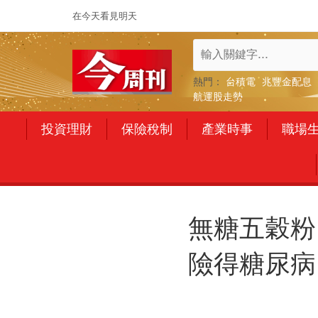
在今天看見明天
熱門：
台積電
兆豐金配息
航運股走勢
投資理財
保險稅制
產業時事
職場
無糖五穀粉
險得糖尿病