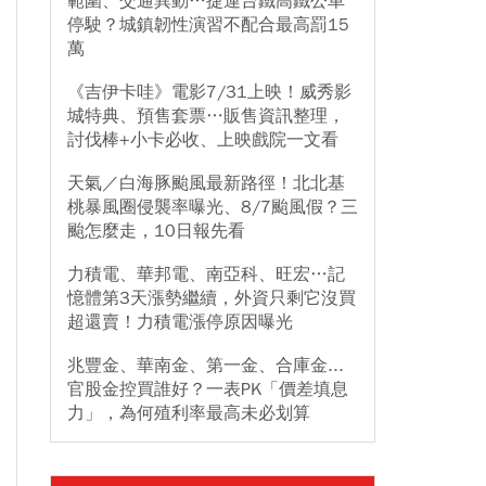
範圍、交通異動…捷運台鐵高鐵公車
停駛？城鎮韌性演習不配合最高罰15
萬
《吉伊卡哇》電影7/31上映！威秀影
城特典、預售套票…販售資訊整理，
討伐棒+小卡必收、上映戲院一文看
天氣／白海豚颱風最新路徑！北北基
桃暴風圈侵襲率曝光、8/7颱風假？三
颱怎麼走，10日報先看
力積電、華邦電、南亞科、旺宏…記
憶體第3天漲勢繼續，外資只剩它沒買
超還賣！力積電漲停原因曝光
兆豐金、華南金、第一金、合庫金...
官股金控買誰好？一表PK「價差填息
力」，為何殖利率最高未必划算