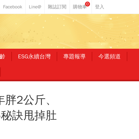
0
齡
ESG永續台灣
專題報導
今選頻道
年胖2公斤、
5秘訣甩掉肚