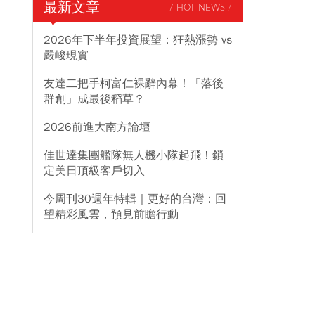
最新文章
/ HOT NEWS /
2026年下半年投資展望：狂熱漲勢 vs
嚴峻現實
友達二把手柯富仁裸辭內幕！「落後
群創」成最後稻草？
2026前進大南方論壇
佳世達集團艦隊無人機小隊起飛！鎖
定美日頂級客戶切入
今周刊30週年特輯｜更好的台灣：回
望精彩風雲，預見前瞻行動