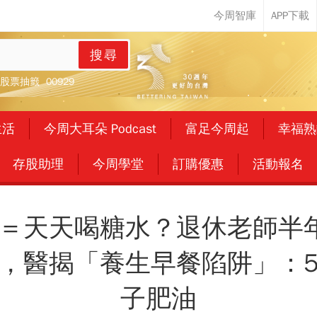
搜尋
股票抽籤
00929
生活
今周大耳朵 Podcast
富足今周起
幸福熟
存股助理
今周學堂
訂購優惠
活動報名
＝天天喝糖水？退休老師半
，醫揭「養生早餐陷阱」：
子肥油