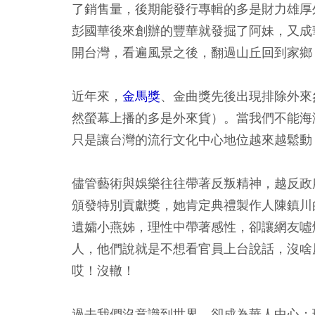
了銷售量，後期能發行專輯的多是財力雄厚
彭國華後來創辦的豐華就發掘了阿妹，又成
開台灣，看遍風景之後，翻過山丘回到家鄉
近年來，
金馬獎
、金曲獎先後出現排除外來
然螢幕上播的多是外來貨）。當我們不能海
只是讓台灣的流行文化中心地位越來越鬆動
儘管藝術與娛樂往往帶著反叛精神，越反政
頒發特別貢獻獎，她肯定典禮製作人陳鎮川
遺孀小燕姊，理性中帶著感性，卻讓網友噓
人，他們說就是不想看官員上台說話，沒啥
哎！沒轍！
過去我們沒意識到世界，卻成為華人中心；