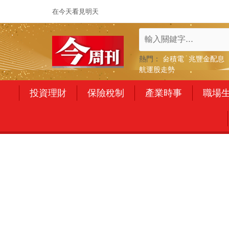
在今天看見明天
熱門：
台積電
兆豐金配息
航運股走勢
投資理財
保險稅制
產業時事
職場