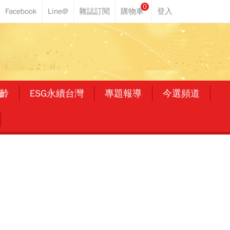
0
齡
ESG永續台灣
專題報導
今選頻道