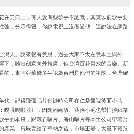
花在刀口上，有人說有些歌手不認識，其實以前歌手要
性強，分眾得很，你說電視上沒看過他，這說法在網路
台灣人。說來很有意思，過去大家不太在意本土與外
響下，雖沒刻意向外推廣，但台灣百花齊放的音樂、新
看的，東南亞華僑多半認為台灣是他們的祖國，台灣確
年代。記得飛碟唱片創辦時公司在仁愛醫院後面小巷
：嘎嘎嗚啦啦》，因陶的緣故、我孫小毛也幫忙搬紙箱
歌手的本錢，跟滾石唱片、海山唱片等本土公司帶著台
的產業，飛碟賣給了華納之後，市場丕變，大量下載毀