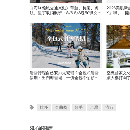
白海豚颱風交通異動》華航、長榮、虎
2026美肌
航、星宇取消航班：8/6-8/8逾50班次停
X」聯手，
飛沖繩！台鐵高鐵公路管制不斷更新
PR
滑雪行程自己安排太繁瑣？全包式滑雪
空總國家文化
假期：出門即雪場，一價全包不怕預算
蹟大樓打開了
爆表！
天登場，16
排外
金曲獎
歌手
台灣
流行
延伸閱讀