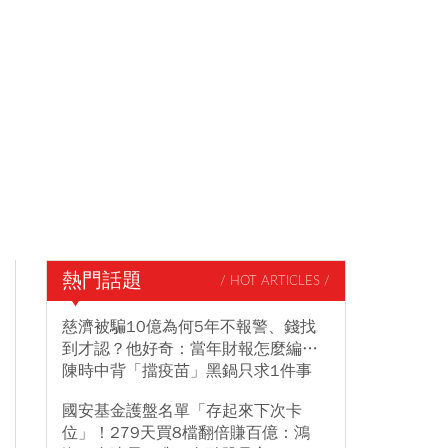
熱門話題
/ HOT ARTICLES /
慈濟被騙10億為何5年不報警、錢找
到才認？他好奇：當年財報怎麼編…
陳時中背「擋疫苗」黑鍋只求1件事
國安基金護盤名單「存起來下次卡
位」！279天買8檔翻倍賺百億：鴻