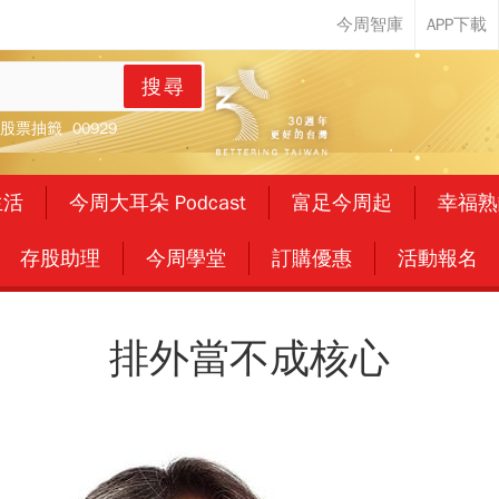
搜尋
股票抽籤
00929
生活
今周大耳朵 Podcast
富足今周起
幸福熟
存股助理
今周學堂
訂購優惠
活動報名
排外當不成核心