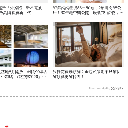
新趨勢「外泌體＋矽谷電波
37歲媽媽產後85→50kg，2招甩肉35公
開啟高階養膚新世代
斤！30年老中醫公開：晚餐戒這2物，1
個月瘦出小蠻腰
PR
基地8月開放！封閉90年古
旅行花費難預測？全包式假期不只幫你
…加碼「晴空季2026」這
省預算更省精力！
件作品必看
Recommended by