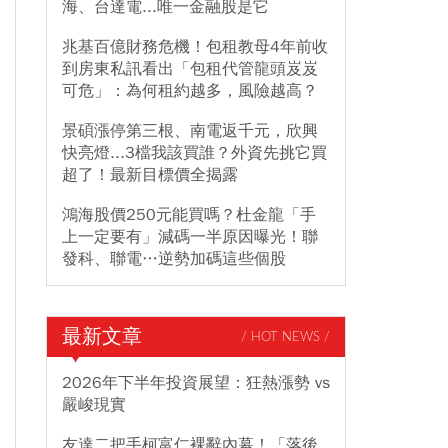
海、台達電...唯一金融股是它
兆基百億財務危機！包租教母4年前收
到房東私訊看出「包租代管龍頭岌岌
可危」：為何租約越多，風險越高？
景碩漲停第三根、南電返千元，欣興
快亮燈...3檔我該買誰？外資先挑它買
超了！最新目標價全揭露
鴻海股價250元能買嗎？杜金龍「手
上一定要有」減碼一半原因曝光！聯
發科、聯電…逆勢加碼這些個股
最新文章
/ HOT NEWS /
2026年下半年投資展望：狂熱漲勢 vs
嚴峻現實
友達二把手柯富仁裸辭內幕！「落後