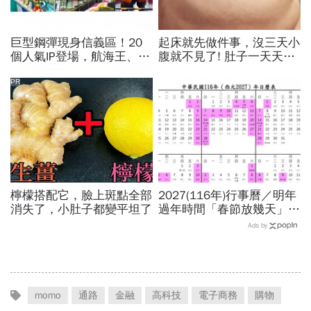
巨型鋼彈現身信義區！20
起床就先做件事，沒三天小
個人氣IP登場，航海王、哥
腹就不見了! 肚子一天天變
吉拉、七龍珠、寶可夢…盤
小！
點打卡熱點，活動只到這天
PR
檸檬搭配它，臉上斑點全部
2027(116年)行事曆／明年
消失了，小肚子都變平坦了
過年時間「春節放幾天」、
寒假時間暑假日期？連假3
Ads by
天以上有9個：請假懶人包
momo
通路
金融
高科技
電子商務
購物