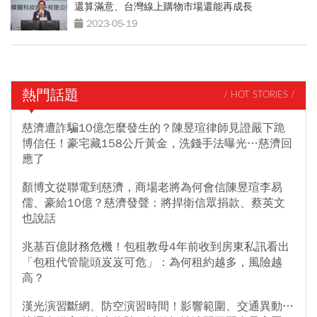
還算滿意、台灣線上購物市場還能再成長
2023-05-19
熱門話題
/ HOT STORIES /
慈濟遭詐騙10億怎麼發生的？陳昱瑄律師見證嚴下跪
博信任！豪宅藏158公斤黃金，洗錢手法曝光…慈濟回
應了
顏博文從聯電到慈濟，商場老將為何會信陳昱瑄李易
儒、豪給10億？慈濟發聲：將捍衛信眾捐款、蔡英文
也說話
兆基百億財務危機！包租教母4年前收到房東私訊看出
「包租代管龍頭岌岌可危」：為何租約越多，風險越
高？
漢光演習斷網、防空演習時間！影響範圍、交通異動…