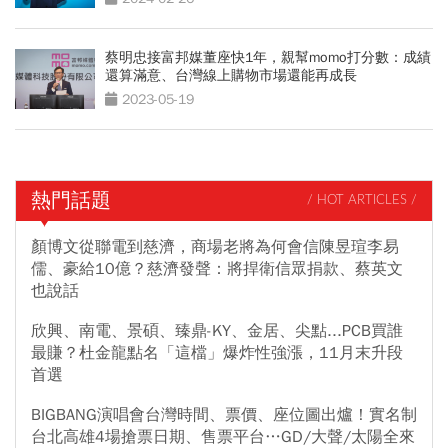
蔡明忠接富邦媒董座快1年，親幫momo打分數：成績
還算滿意、台灣線上購物市場還能再成長
2023-05-19
熱門話題
/ HOT ARTICLES /
顏博文從聯電到慈濟，商場老將為何會信陳昱瑄李易
儒、豪給10億？慈濟發聲：將捍衛信眾捐款、蔡英文
也說話
欣興、南電、景碩、臻鼎-KY、金居、尖點...PCB買誰
最賺？杜金龍點名「這檔」爆炸性強漲，11月末升段
首選
BIGBANG演唱會台灣時間、票價、座位圖出爐！實名制
台北高雄4場搶票日期、售票平台…GD/大聲/太陽全來