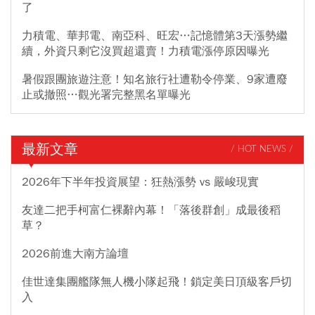
了
力積電、華邦電、南亞科、旺宏…記憶體第3天漲勢繼
續，外資只剩它沒買超還賣！力積電漲停原因曝光
暑假跟團旅遊注意！知名旅行社遭勒令停業、9家遭廢
止或撤照…觀光署完整黑名單曝光
最新文章
/ HOT NEWS /
2026年下半年投資展望：狂熱漲勢 vs 嚴峻現實
友達二把手柯富仁裸辭內幕！「落後群創」成最後稻
草？
2026前進大南方論壇
佳世達集團艦隊無人機小隊起飛！鎖定美日頂級客戶切
入