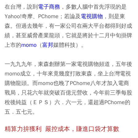
在台灣，說到
電子商務
，多數人腦中首先浮現的是
Yahoo!奇摩、PChome；若論及
電視購物
，則是東
森。但過去幾年，有一家公司在兩大平台都得到好成
績，甚至威脅產業龍頭，它就是將於十二月中旬掛牌
上市的
momo
（
富邦
媒體科技）。
一九九九年，東森創辦第一家電視購物頻道，五年後
momo成立，十年來竟幾度打敗東森，坐上台灣電視
購物龍頭。而momo也晚了PChome八年才加入電商
戰局，只花六年就突破百億元營收，今年前三季每股
稅後純益（ＥＰＳ）六．六一元，還超過PChome的
五．五七元。
精算力拚獲利 嚴控成本，賺進口袋才算數