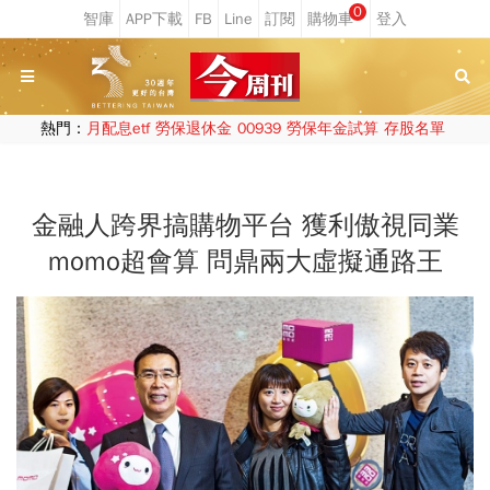
0
熱門：
月配息etf
勞保退休金
00939
勞保年金試算
存股名單
金融人跨界搞購物平台 獲利傲視同業
momo超會算 問鼎兩大虛擬通路王