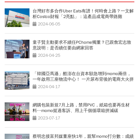
台灣好市多合作Uber Eats有譜！何時會上路？一文解
析Costco財報「2亮點」：這產品成電商帶路雞
2024-06-05
童子賢主動要求不續任PChome獨董？已跟詹宏志致
意說明：是否續任要由網家回答
2024-04-25
「韓國亞馬遜」酷澎在台資本額急增到momo兩倍，
一年啟用三座物流中心！ 一片尿布背後的電商大火拼
2024-04-17
網購包裝新規7月上路，禁用PVC，紙箱也要再生材
料…momo挺過客訴、用上千個循環箱拼減碳
2023-07-17
蔡明忠接富邦媒董座快1年，親幫momo打分數：成績