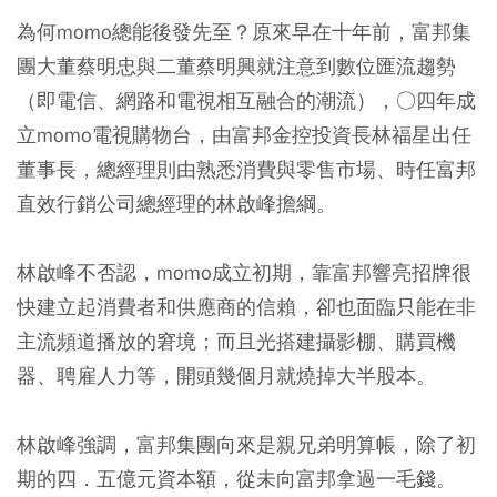
為何momo總能後發先至？原來早在十年前，富邦集
團大董蔡明忠與二董蔡明興就注意到數位匯流趨勢
（即電信、網路和電視相互融合的潮流），○四年成
立momo電視購物台，由富邦金控投資長林福星出任
董事長，總經理則由熟悉消費與零售市場、時任富邦
直效行銷公司總經理的林啟峰擔綱。
林啟峰不否認，momo成立初期，靠富邦響亮招牌很
快建立起消費者和供應商的信賴，卻也面臨只能在非
主流頻道播放的窘境；而且光搭建攝影棚、購買機
器、聘雇人力等，開頭幾個月就燒掉大半股本。
林啟峰強調，富邦集團向來是親兄弟明算帳，除了初
期的四．五億元資本額，從未向富邦拿過一毛錢。