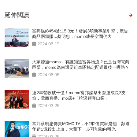
延伸閱讀
富邦媒(8454)配15.3元！發展3項新事業引擎，廣告、
商品兩頭賺...蔡明忠：momo成長空間仍大
2024-06-19
大家聽過momo，有誰知道富昇物流？已是台灣電商
巨擘，momo為何還要組車隊搞定配送最後一哩路？
2024-06-05
連2年營收破千億！momo富邦媒祭出營運成長3支
箭，電商直播、mo店+「挖深顧客口袋」
2024-03-26
富邦蔡明忠傳賣MOMO TV，不到2億買家是他！頻道
年虧1億殺出止血，大董下一步可能動向曝光
2024-02-26