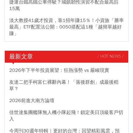
捷運台鐵高鐵公車停駛？城鎮韌性演習不配合最高罰
15萬
淡大教授41歲才投資，靠1招年賺15％！小資族「勝率
最高」ETF配置法公開：0050搭配這1種「越簡單越好
賺」
最新文章
/ HOT NEWS /
2026年下半年投資展望：狂熱漲勢 vs 嚴峻現實
友達二把手柯富仁裸辭內幕！「落後群創」成最後稻
草？
2026前進大南方論壇
佳世達集團艦隊無人機小隊起飛！鎖定美日頂級客戶切
入
今周刊30週年特輯｜更好的台灣：回望精彩風雲，預