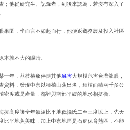
查；他從研究生、記錄者，到後來認為，若沒有深入了
。
眼果園，坐而言不如起而行，他便返鄉務農及投入社區
原本就不大的眼睛。
某一年，荔枝椿象伴隨其他
蟲害
大規模危害台灣龍眼，
查資料，發現中寮以種植山蕉出名，種植面積兩千多公
植密度或是產量，都難與南部平緩的地形相抗衡。
海拔高度讓全年氣溫比平地低攝氏二至三度以上，先天
度比平地蕉美味，加上中寮地區是石虎保育熱區，不能