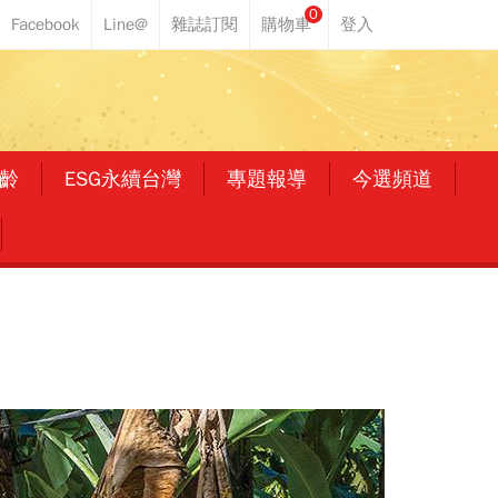
0
齡
ESG永續台灣
專題報導
今選頻道