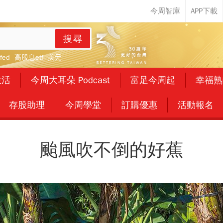
搜尋
fed
高股息etf
美元
生活
今周大耳朵 Podcast
富足今周起
幸福熟
存股助理
今周學堂
訂購優惠
活動報名
颱風吹不倒的好蕉