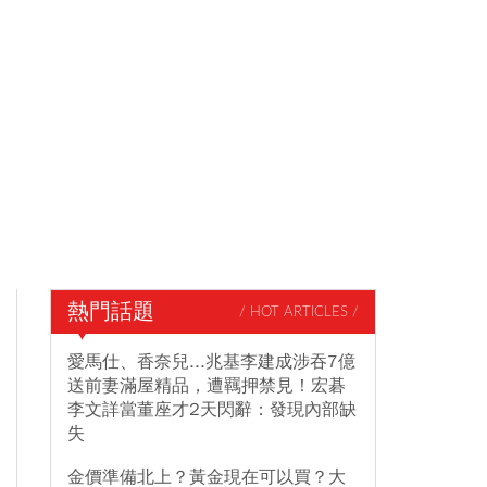
熱門話題
/ HOT ARTICLES /
愛馬仕、香奈兒...兆基李建成涉吞7億
送前妻滿屋精品，遭羈押禁見！宏碁
李文詳當董座才2天閃辭：發現內部缺
失
金價準備北上？黃金現在可以買？大