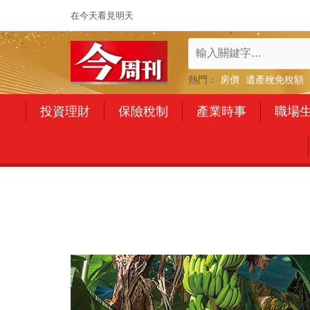
在今天看見明天
熱門：
房價
遺產稅免稅額
投資理財
保險稅制
產業時事
職場