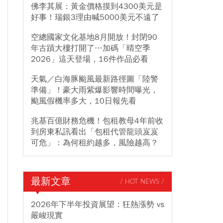
佛李其展：黃金價格摸到4300美元是
好事！瑞銀3理由喊5000美元不遠了
空總國家文化基地8月開放！封閉90
年古蹟大樓打開了…加碼「晴空季
2026」這天登場，16件作品必看
天氣／白海豚颱風最新路徑圖「陸警
準備」！豪大雨紫爆影響時間曝光，
颱風假機率多大，10日報先看
兆基百億財務危機！包租教母4年前收
到房東私訊看出「包租代管龍頭岌岌
可危」：為何租約越多，風險越高？
最新文章
/ HOT NEWS /
2026年下半年投資展望：狂熱漲勢 vs
嚴峻現實