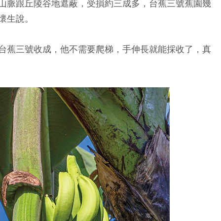
山脈跟丘陵谷地遮蔽，受損約三成多，台蕉三號蕉園幾
懷生說。
台蕉三號收成，他不需要爬梯，手伸長就能採收了，真