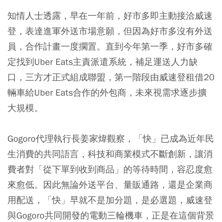
知情人士透露，早在一年前，好市多即主動接洽威速
登，表達進軍外送市場意願，但因為好市多沒有外送
員，合作計畫一度擱置。直到今年第一季，好市多確
定找到Uber Eats主責派遣系統，補足運送人力缺
口，三方才正式組成聯盟，第一階段由威速登租借20
輛車給Uber Eats合作的外包商，未來視需求逐步擴
大規模。
Gogoro代理執行長姜家煒觀察，「快」已成為近年民
生消費的共同語言，科技和商業模式不斷創新，讓消
費者對「從下單到收到商品」的等待時間，容忍度愈
來愈低。因此無論外送平台、量販通路，還是企業商
用配送，「快」早就不是加分題，是必選題，威速登
與Gogoro共同開發的電動三輪機車，正是在這個背景