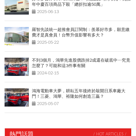
年中慶百項商品下殺「總折扣逾50萬」
2025-06-13
羅智先談統一超推會員訂閱制：羨慕好市多，願意繳
費才是真會員！台幣升值影響有多大？
2025-05-22
不到3個月，鴻華先進股價跌掉2成還在破底中…究竟
怎麼了？可能和這3件事有關
2024-02-15
鴻海電動車大夢，耕耘五年後終於敲開日系車廠大
門！三菱、鴻華、裕隆如何創造三贏？
2025-05-07
熱門話題
/ HOT ARTICLES /