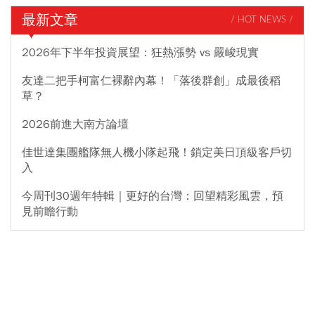
最新文章
/ HOT NEWS /
2026年下半年投資展望：狂熱漲勢 vs 嚴峻現實
友達二把手柯富仁裸辭內幕！「落後群創」成最後稻
草？
2026前進大南方論壇
佳世達集團艦隊無人機小隊起飛！鎖定美日頂級客戶切
入
今周刊30週年特輯｜更好的台灣：回望精彩風雲，預
見前瞻行動