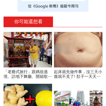
你可能還想看
PR
「老爺式旅行」跟媽祖遶
起床就先做件事，沒三天小
境、訪地下舞廳、開箱歌劇
腹就不見了! 肚子一天天變
院後台…國旅不只是國旅！
小！
沈方正：台灣旅行有很多可
PR
能