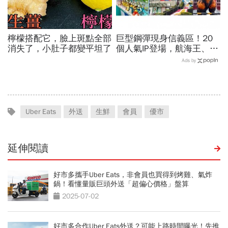
檸檬搭配它，臉上斑點全部
巨型鋼彈現身信義區！20
消失了，小肚子都變平坦了
個人氣IP登場，航海王、哥
吉拉、七龍珠、寶可夢…盤
Ads by
點打卡熱點，活動只到這天
Uber Eats
外送
生鮮
會員
優市
延伸閱讀
好市多攜手Uber Eats，非會員也買得到烤雞、氣炸
鍋！看懂量販巨頭外送「超偏心價格」盤算
2025-07-02
好市多合作Uber Eats外送？可能上路時間曝光！先推