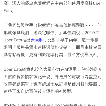
高，誘人的優惠也讓熊貓在中南部的使用度高於Uber
Eats。
「我們曾與對手（指熊貓）淪為價格廝殺戰⋯⋯，但
那就像無底洞，遂決定喊停。」李佳穎說，2019年
Uber Eats推出
會員制
，比對手早了兩年。這一步棋
證明「服務品質永遠勝過價格促銷」；而且由於會員
具有黏著度，更有利於精準行銷，甚至方便導入AI。
Uber Eats確實也投入大量心力在AI運用，包括外送介
面依飲食習慣客製化呈現、外送員的駕駛行為監控到
改善餐廳菜單；也有超過七成訂單是使用智能客服，
這些正來自數百個後台運作的AI模型。
李佳穎與團隊現在目標是在2030年時達成「Uber