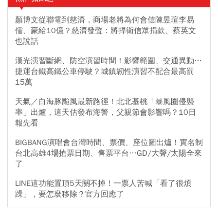
顏博文從聯電到慈濟，商場老將為何會信陳昱瑄李易
儒、豪給10億？慈濟發聲：將捍衛信眾捐款、蔡英文
也說話
漢光演習斷網、防空演習時間！影響範圍、交通異動…
捷運台鐵高鐵公車停駛？城鎮韌性演習不配合最高罰
15萬
天氣／白海豚颱風最新路徑！北北基桃「暴風圈侵襲
率」出爐，這天估發布海警，父親節會影響嗎？10日
報先看
BIGBANG演唱會台灣時間、票價、座位圖出爐！實名制
台北高雄4場搶票日期、售票平台…GD/大聲/太陽全來
了
LINE這功能置頂5天關不掉！一票人苦喊「看了很煩
躁」，要怎麼移除？官方回應了