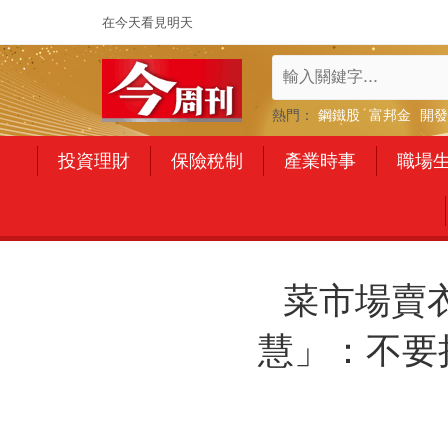
在今天看見明天
熱門：
鋼鐵股
富邦金
開發
投資理財
保險稅制
產業時事
職場
菜市場賣
慧」：不要