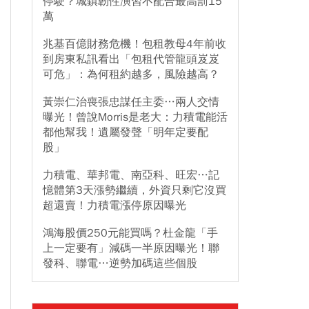
停駛？城鎮韌性演習不配合最高罰15
萬
兆基百億財務危機！包租教母4年前收
到房東私訊看出「包租代管龍頭岌岌
可危」：為何租約越多，風險越高？
黃崇仁治喪張忠謀任主委…兩人交情
曝光！曾說Morris是老大：力積電能活
都他幫我！遺屬發聲「明年定要配
股」
力積電、華邦電、南亞科、旺宏…記
憶體第3天漲勢繼續，外資只剩它沒買
超還賣！力積電漲停原因曝光
鴻海股價250元能買嗎？杜金龍「手
上一定要有」減碼一半原因曝光！聯
發科、聯電…逆勢加碼這些個股