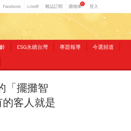
0
齡
ESG永續台灣
專題報導
今選頻道
的「擺攤智
有的客人就是