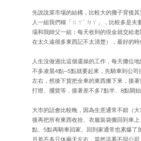
先說說菜市場的結構，比較大的攤子背後其
人一組我們稱「ㄍㄚˋ ㄉㄚ」，比較多是
場和我師父一組；每天收到的現金就交給老
在太久遠很多東西記不太清楚），
最好的時
人生沒做過比這個還操的工作，每天攤位地
不多凌晨4點~5點就要起來，先騎車到公
左右，然後下貨把全車的東西搬下來，接著
打燈、擺貨等，接著差不多7點半、8點開始
大市的話會比較晚，因為生意通常不錯（大
後再把所有東西收拾、衣服裝袋搬回到車上
點、5點再騎車回家。回到家通常也累爆了
月差不多只休兩天
左右，當然這看不同公司