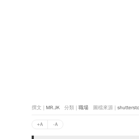
MR.JK
職場
shutterst
+A
-A