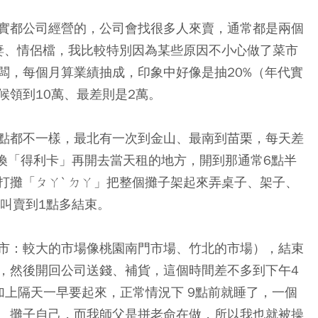
實都公司經營的，公司會找很多人來賣，通常都是兩個
夫妻、情侶檔，我比較特別因為某些原因不小心做了菜市
闆，每個月算業績抽成，印象中好像是抽20%（年代實
候領到10萬、最差則是2萬。
點都不一樣，最北有一次到金山、最南到苗栗，每天差
司換「得利卡」再開去當天租的地方，開到那通常6點半
打攤「ㄆㄚˋ ㄉㄚ」把整個攤子架起來弄桌子、架子、
叫賣到1點多結束。
市：較大的市場像桃園南門市場、竹北的市場），結束
，然後開回公司送錢、補貨，這個時間差不多到下午4
加上隔天一早要起來，正常情況下 9點前就睡了，
一個
、攤子自己，而我師父是拼老命在做，所以我也就被操