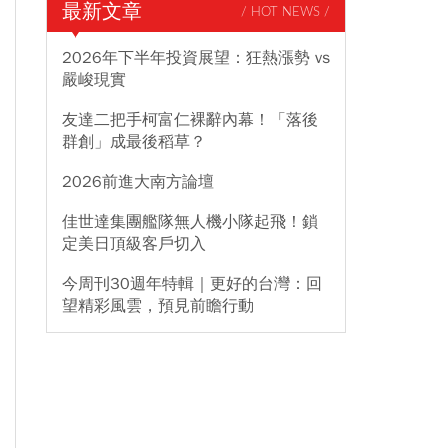
最新文章
/ HOT NEWS /
2026年下半年投資展望：狂熱漲勢 vs
嚴峻現實
友達二把手柯富仁裸辭內幕！「落後
群創」成最後稻草？
2026前進大南方論壇
佳世達集團艦隊無人機小隊起飛！鎖
定美日頂級客戶切入
今周刊30週年特輯｜更好的台灣：回
望精彩風雲，預見前瞻行動