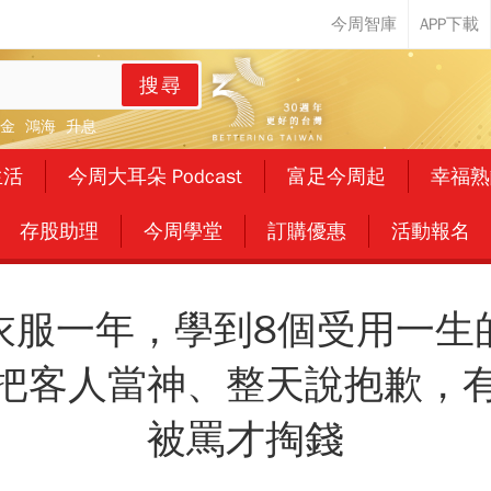
搜尋
金
鴻海
升息
生活
今周大耳朵 Podcast
富足今周起
幸福熟
存股助理
今周學堂
訂購優惠
活動報名
衣服一年，學到8個受用一生
把客人當神、整天說抱歉，
被罵才掏錢