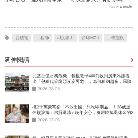
餐就OK？法院認證了…遲
嬰留職停薪津貼申請、準備
Ads by
到不支薪這樣算
資料，和舊制差異一次看
台積電
工程師
印度移工
台印MOU
工作態度
延伸閱讀
兆基百億財務危機！包租教母4年前收到房東私訊看
出「包租代管龍頭岌岌可危」：為何租約越多，風險
越高？
2026-08-05
擁2千萬豪宅卻「不敢出國、只吃即期品」！68歲退
休族淚揭：房貸還清≠晚年安心，養房吃掉退休金的3
大誤算
2026-07-06