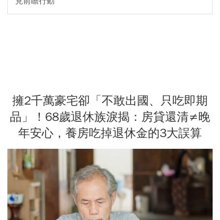
見前瞻行動
擁2千萬豪宅卻「不敢出國、只吃即期
品」！68歲退休族淚揭：房貸還清≠晚
年安心，養房吃掉退休金的3大誤算