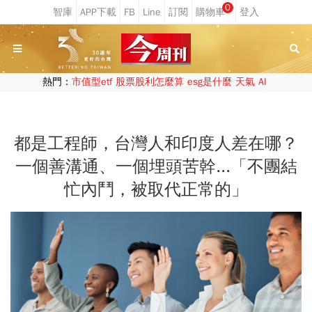
0
熱門：
市值型etf
股票股利怎麼算
esg是什麼
天氣
AI
都是工程師，台灣人和印度人差在哪？
一個善溝通、一個埋頭苦幹...「不團結
忙內鬥，被取代正常的」