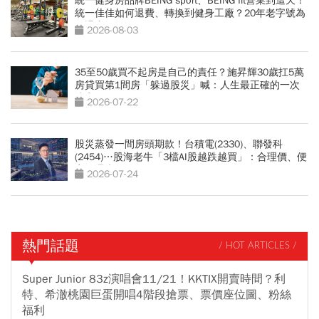
統一健身房品牌BEING sport、BEING fit營業到這天！
統一佳佳如何退費、轉換到健身工廠？20年老字號為
何退出
2026-08-03
35至50歲買不起房是自己的責任？施昇輝30歲扛5萬
房貸買第1間房「躲過股災」喊：人生最正確的一次
決定
2026-07-22
股災蒸發一間房頭期款！台積電(2330)、聯發科
(2454)…股海老牛「3檔AI股越跌越買」：合理價、便
宜價曝光
2026-07-24
熱門話題
/ HOT ARTICLES /
Super Junior 83z演唱會11/21！KKTIX開賣時間？利
特、希澈桃園巨蛋開唱4階段搶票、票價座位圖、粉絲
福利