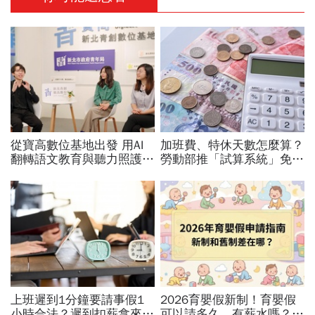
從寶高數位基地出發 用AI
加班費、特休天數怎麼算？
翻轉語文教育與聽力照護，
勞動部推「試算系統」免代
科技如何讓世界更平權？
公式一鍵就能算，連勞退、
資遣費都能查
上班遲到1分鐘要請事假1
2026育嬰假新制！育嬰假
小時合法？遲到扣薪拿來聚
可以請多久、有薪水嗎？育