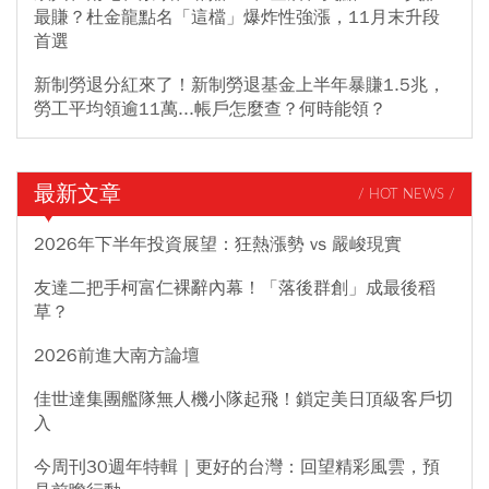
最賺？杜金龍點名「這檔」爆炸性強漲，11月末升段
首選
新制勞退分紅來了！新制勞退基金上半年暴賺1.5兆，
勞工平均領逾11萬...帳戶怎麼查？何時能領？
最新文章
/ HOT NEWS /
2026年下半年投資展望：狂熱漲勢 vs 嚴峻現實
友達二把手柯富仁裸辭內幕！「落後群創」成最後稻
草？
2026前進大南方論壇
佳世達集團艦隊無人機小隊起飛！鎖定美日頂級客戶切
入
今周刊30週年特輯｜更好的台灣：回望精彩風雲，預