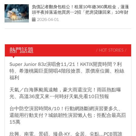
負債記者翻身包租公！租屋10年繳360萬租金，蓮蓬
頭半夜掉落逼他買房…2招「把房貸賺回來」10年財
富自由
2026-04-01
熱門話題
/ HOT STORIES /
Super Junior 83z演唱會11/21！KKTIX開賣時間？利
特、希澈桃園巨蛋開唱4階段搶票、票價座位圖、粉絲
福利
天氣／白海豚颱風遠離，豪大雨還沒完！雨區熱點曝
光、高溫36度又來…何時好天氣先看10日預報
台中防空演習時間8/10！行動網路斷網演習要多久、
還能用行動支付？城鎮韌性演習懶人包：拒配合最高罰
15萬
欣興、南電、景碩、臻鼎-KY、金居、尖點...PCB買誰