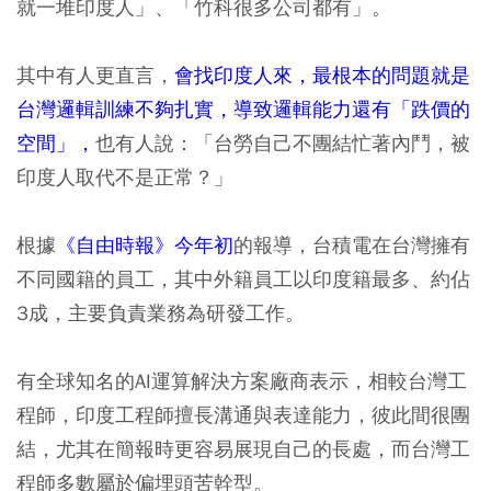
就一堆印度人」、「竹科很多公司都有」。
其中有人更直言，
會找印度人來，最根本的問題就是
台灣邏輯訓練不夠扎實，導致邏輯能力還有「跌價的
空間」，
也有人說：「台勞自己不團結忙著內鬥，被
印度人取代不是正常？」
根據
《自由時報》今年初
的報導，台積電在台灣擁有
不同國籍的員工，其中外籍員工以印度籍最多、約佔
3成，主要負責業務為研發工作。
有全球知名的AI運算解決方案廠商表示，相較台灣工
程師，印度工程師擅長溝通與表達能力，彼此間很團
結，尤其在簡報時更容易展現自己的長處，而台灣工
程師多數屬於偏埋頭苦幹型。