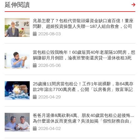
延伸閱讀
兆基怎麼了？包租代管龍頭爆資金缺口逾百億！董座
閃辭、趙姬投資操盤人失聯…187人組自救會，公司
最新聲明
2026-08-03
當包租公毀我晚年！60歲翁買40年老屋隔10間房，想
躺賺卻月月倒賠，淪夜班警衛還房貸…退休收租3死
穴
2026-05-06
25歲擁11間房當包租公！工作1年就裸辭，靠64萬存
款2年滾出7700萬房產，公開「以房養房」致富筆記
2026-04-29
爸爸月退俸8萬砍剩4萬、朋友40歲當包租公超後悔...
為什麼退休反而更焦慮？吳淡如揭「假性財務自由」
5大危機
2026-04-02