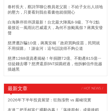
眷村長大，蔡詩萍聊公務員老父親：不給子女出人頭地
的壓力，只要看到我在看書他就很開心
白海豚停班停課最新！台北最大陣風8-9級、下午2點
最接近…風雨比巴威還大，為何不放颱風假？蔣萬安發
聲
慈濟遭詐騙10億，蔣萬安稱「政府買夠疫苗，民間就
不用採購」！謝金河：這句話說得不夠公道
慈濟1288億資產揭秘！年捐贈72億、不動產815億…
信徒錢去哪？慈濟還原BNT採購經過，他拆解信件批越
描越黑
最新文章
/ HOT NEWS /
2026年下半年投資展望：狂熱漲勢 vs 嚴峻現實
友達二把手柯富仁裸辭內幕！「落後群創」成最後稻