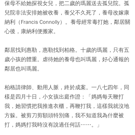
保母不給她探視女兒，把二歲的瑪麗送去孤兒院。孤
兒院非法安排她被收養，養父不久死了，養母改嫁康
納利（Francis Connolly）。養母經常毒打她，鄰居關
心後，康納利便搬家。
鄰居找到惠勒，惠勒找到柏格。十歲的瑪麗，只有五
歲小孩的體重。虐待她的養母也叫瑪麗，好心通報的
鄰居也叫瑪麗。
柏格請律師、動用人脈，終於成案。一八七四年，同
樣是四月十日，小女孩出庭作證：「媽媽每天鞭打
我，她習慣把我推進衣櫃，再鞭打我，這樣我就沒地
方躲。被剪刀剪額頭特別痛，我不知道我為什麼被
打，媽媽打我時沒有說過任何話……。」