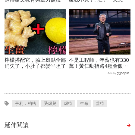
科技如何讓世界更平權？
小！
PR
檸檬搭配它，臉上斑點全部
不是工程師，年薪也有330
消失了，小肚子都變平坦了
萬！黃仁勳指路4種金飯
碗：免大學畢、人人有機會
Ads by
過優渥生活…AI時代搶手職
業曝光
亨利．柏格
受虐兒
虐待
生命
善待
延伸閱讀