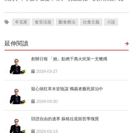
辛克萊
食安法規
斷食療法
社會主義
小說
延伸閱讀
創辦日報 「她」點燃千萬火炬第一支蠟燭
2024-03-27
疑心病狂草木皆陰謀 獨裁者癱死尿泊中
2024-03-20
辯證自由的邊界 蘇格拉底留哲學瑰寶
2024-03-13