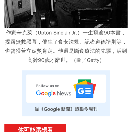
作家辛克萊（Upton Sinclair Jr.）一生寫逾90本書，
揭露無數黑幕，催生了食安法規、記者道德準則等，
也曾獲普立茲獎肯定。他還是斷食療法的先驅，活到
高齡90歲才辭世。（圖／Getty）