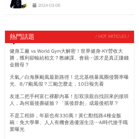
2024-03-06
熱門話題
/ HOT ARTICLES /
健身工廠 vs World Gym大解密！世界健身-KY營收大
勝，獲利卻輸給柏文？教練課、會籍…誰才是真正賺錢
金雞母？
天氣／白海豚颱風最新路徑！北北基桃暴風圈侵襲率曝
光、8/7颱風假？三颱怎麼走，10日報先看
友達二把手柯富仁裸辭內幕！彭双浪親自找回來的接班
人，為何最後撕破臉？「落後群創」成最後稻草？
不是工程師，年薪也有330萬！黃仁勳指路4種金飯
碗：免大學畢、人人有機會過優渥生活…AI時代搶手職
業曝光