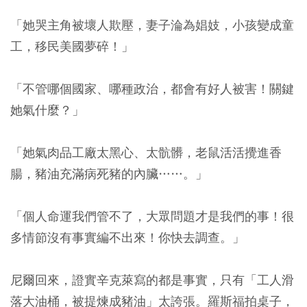
「她哭主角被壞人欺壓，妻子淪為娼妓，小孩變成童
工，移民美國夢碎！」
「不管哪個國家、哪種政治，都會有好人被害！關鍵
她氣什麼？」
「她氣肉品工廠太黑心、太骯髒，老鼠活活攪進香
腸，豬油充滿病死豬的內臟……。」
「個人命運我們管不了，大眾問題才是我們的事！很
多情節沒有事實編不出來！你快去調查。」
尼爾回來，證實辛克萊寫的都是事實，只有「工人滑
落大油桶，被提煉成豬油」太誇張。羅斯福拍桌子，