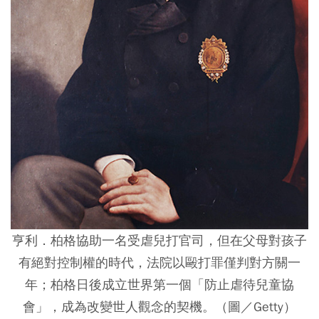
亨利．柏格協助一名受虐兒打官司，但在父母對孩子
有絕對控制權的時代，法院以毆打罪僅判對方關一
年；柏格日後成立世界第一個「防止虐待兒童協
會」，成為改變世人觀念的契機。（圖／Getty）