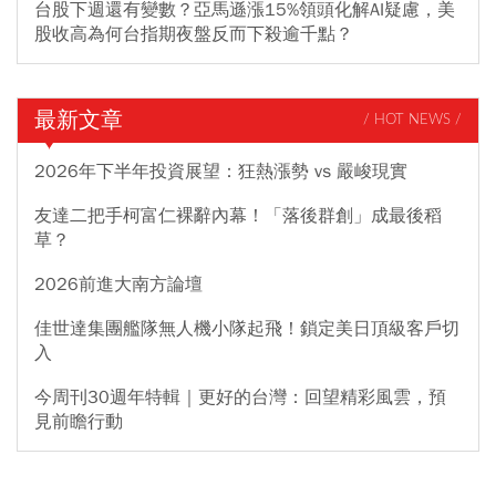
台股下週還有變數？亞馬遜漲15%領頭化解AI疑慮，美
股收高為何台指期夜盤反而下殺逾千點？
最新文章
/ HOT NEWS /
2026年下半年投資展望：狂熱漲勢 vs 嚴峻現實
友達二把手柯富仁裸辭內幕！「落後群創」成最後稻
草？
2026前進大南方論壇
佳世達集團艦隊無人機小隊起飛！鎖定美日頂級客戶切
入
今周刊30週年特輯｜更好的台灣：回望精彩風雲，預
見前瞻行動