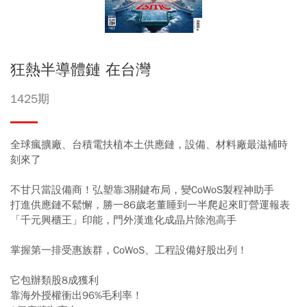
狂熱半導體鏈 在台灣
1425期
全球瘋擴廠、台積電扶植本土供應鏈，設備、材料廠最滋補時
刻來了
不甘只當設備商！弘塑靠3關鍵布局，變CoWoS製程神助手
打進供應鏈不鬆懈，勝一86歲老董睡到一半爬起來盯營運報表
「千元興櫃王」印能，門外漢進化成晶片除泡高手
掌握第一排受惠族群，CoWoS、工程設備好股出列！
它包辦類股8成獲利
靠海外授權衝出96%毛利率！