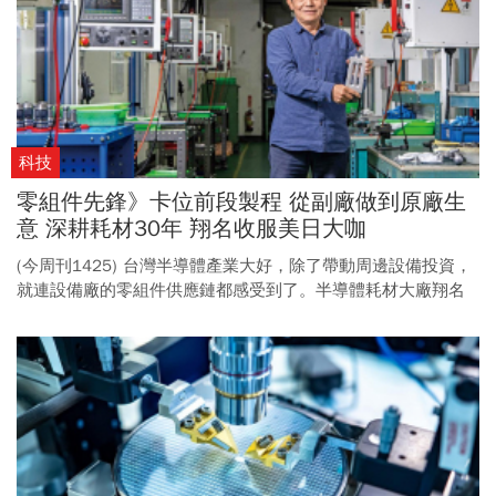
科技
零組件先鋒》卡位前段製程 從副廠做到原廠生
意 深耕耗材30年 翔名收服美日大咖
(今周刊1425) 台灣半導體產業大好，除了帶動周邊設備投資，
就連設備廠的零組件供應鏈都感受到了。半導體耗材大廠翔名
董事長吳宗豐就指出，「公司未來還有成長空間！」