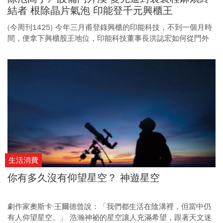
結者 根除晶片氣泡 印能登千元興櫃王
(今周刊1425) 今年三月甫登錄興櫃的印能科技，不到一個月時
間，便拿下興櫃股王地位，印能科技董事長洪誌宏如何從門外
漢，打造出國際大廠都要尋求合作的設備台廠？
生活消費
你有多久沒有仰望星空？ 神遊星空
劇作家奧斯卡·王爾德曾說：「我們都生活在陰溝裡，但當中仍
有人仰望星空。」 浩瀚神祕的星空讓人充滿希望，跟著天文迷