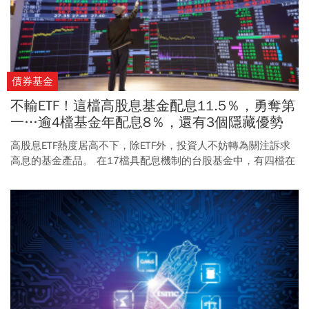
債券基金
不輸ETF！這檔高股息基金配息11.5％，勇奪第
一…逾4檔基金年配息8％，還有3個隱藏優勢
高股息ETF熱度居高不下，除ETF外，投資人不妨轉為關注訴求
高息的基金產品。 在17檔具配息機制的台股基金中，有四檔在
去年配出8％以上高息，績效遠優於ETF表現。