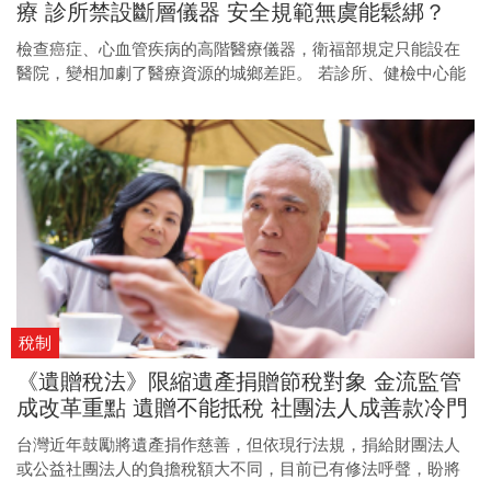
療 診所禁設斷層儀器 安全規範無虞能鬆綁？
檢查癌症、心血管疾病的高階醫療儀器，衛福部規定只能設在
醫院，變相加劇了醫療資源的城鄉差距。 若診所、健檢中心能
符合專業與安全規範，這項以醫療機構層級「一刀切」的限
制，是否有鬆綁空間？
稅制
《遺贈稅法》限縮遺產捐贈節稅對象 金流監管
成改革重點 遺贈不能抵稅 社團法人成善款冷門
戶
台灣近年鼓勵將遺產捐作慈善，但依現行法規，捐給財團法人
或公益社團法人的負擔稅額大不同，目前已有修法呼聲，盼將