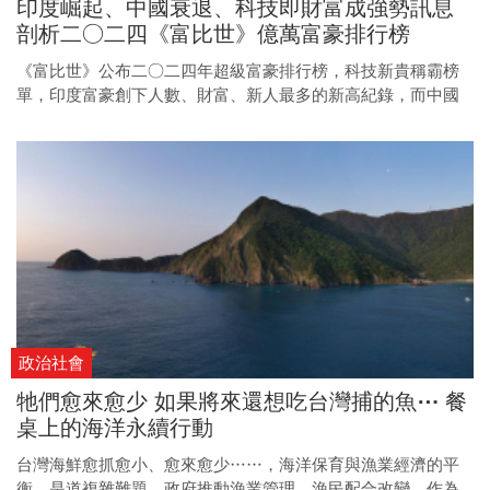
印度崛起、中國衰退、科技即財富成強勢訊息
剖析二○二四《富比世》億萬富豪排行榜
《富比世》公布二○二四年超級富豪排行榜，科技新貴稱霸榜
單，印度富豪創下人數、財富、新人最多的新高紀錄，而中國
不只出現「雙降」退縮，首富還慘遭小粉紅出征。
政治社會
牠們愈來愈少 如果將來還想吃台灣捕的魚⋯ 餐
桌上的海洋永續行動
台灣海鮮愈抓愈小、愈來愈少……，海洋保育與漁業經濟的平
衡，是道複雜難題，政府推動漁業管理，漁民配合改變，作為