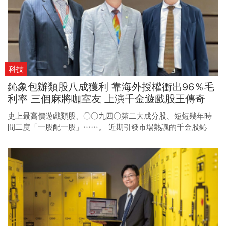
科技
鈊象包辦類股八成獲利 靠海外授權衝出96％毛
利率 三個麻將咖室友 上演千金遊戲股王傳奇
史上最高價遊戲類股、○○九四○第二大成分股、短短幾年時
間二度「一股配一股」……。 近期引發市場熱議的千金股鈊
象，究竟如何一步步崛起，它又有哪些本事？