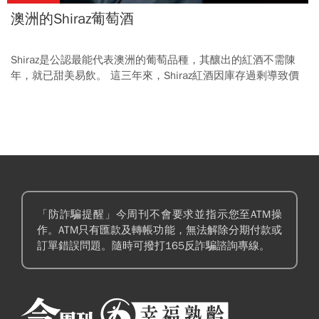
澳洲的Shiraz葡萄酒
Shiraz是公認最能代表澳洲的葡萄品種，其釀出的紅酒不需陳
年，就已甜美易飲。 這三年來，Shiraz紅酒因庫存過剩導致價
格下跌，目前仍在低檔，值得選購！
「防詐騙提醒」今周刊不會要求並指示您至ATM操
作。ATM只有匯款及轉帳功能，無法解除分期付款或
訂單錯誤問題。隨時可撥打165反詐騙諮詢專線。