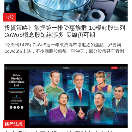
台股
投資策略》掌握第一排受惠族群 10檔好股出列
CoWoS概念股短線漲多 長線仍可期
(今周刊1425) CoWoS這一年來成為市場追逐的焦點，只要與
CoWoS沾上邊，不少個股股價都一飛沖天，部分股價甚至看到
後年的獲利，評價過高下，還有哪些公司值得關注？
國際總經