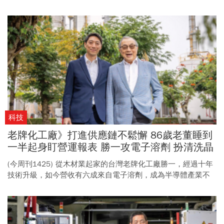
與太空科技專家解謎星象，重新探索無垠天際，循著2024年難
得一見的天文奇景，規畫一場別開生面的天文小旅行，為生活
帶來難忘驚喜。
科技
老牌化工廠》打進供應鏈不鬆懈 86歲老董睡到
一半起身盯營運報表 勝一攻電子溶劑 扮清洗晶
圓要角
(今周刊1425) 從木材業起家的台灣老牌化工廠勝一，經過十年
技術升級，如今營收有六成來自電子溶劑，成為半導體產業不
可或缺的關鍵溶劑好夥伴。