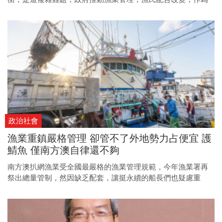
消費者的民眾，也不能置身事外，從生活出發、改變消費習
慣，每個人都能為海洋永續盡一份力。
政治社會
漁業重鎮嚴格管理 卻管不了外地勢力占便宜 護
鯖魚 僅南方澳自律還不夠
南方澳扒網漁業受全國最嚴格的漁業管理規範，今年漁業署再
祭出總量管制，然因缺乏配套，讓挺永續的船長們也疑慮重
重，究竟漁業永續和漁民生計該怎麼平衡？