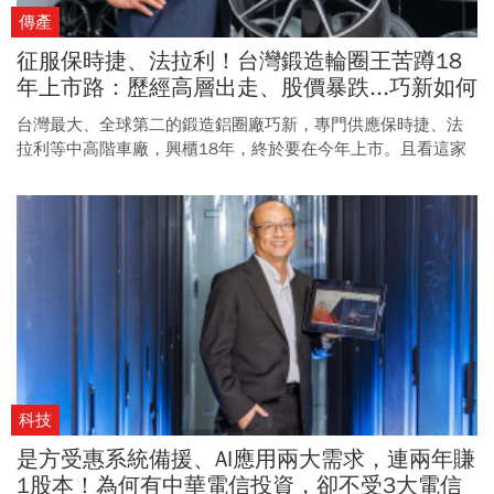
傳產
征服保時捷、法拉利！台灣鍛造輪圈王苦蹲18
年上市路：歷經高層出走、股價暴跌...巧新如何
做到全球第二？
台灣最大、全球第二的鍛造鋁圈廠巧新，專門供應保時捷、法
拉利等中高階車廠，興櫃18年，終於要在今年上市。且看這家
台灣隱形冠軍，究竟如何突圍？
科技
是方受惠系統備援、AI應用兩大需求，連兩年賺
1股本！為何有中華電信投資，卻不受3大電信