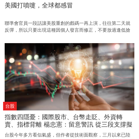
美國打噴嚏，全球都感冒
聯準會官員一段話讓美股重創的戲碼一再上演，往往第二天就
反彈，所以只要出現這種因個人發言而修正，不要放過逢低搶
進抄底的機會。
台股
指數四隱憂：國際股市、台幣走貶、外資轉
賣、指標背離 楊忠憲：留意警訊 從三段支撐擬
定策略
台股今年多方看似氣盛，但作者從技術面觀察，三月以來已陸