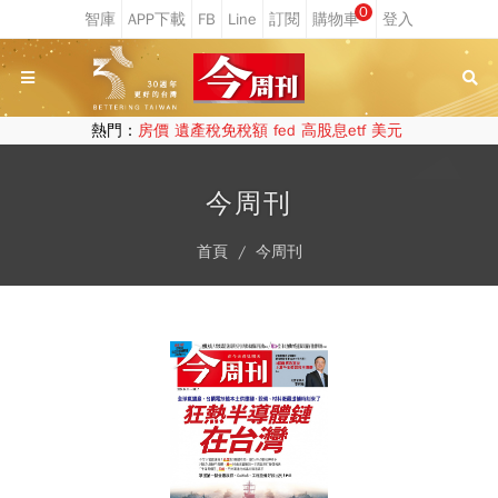
0
熱門：
房價
遺產稅免稅額
fed
高股息etf
美元
今周刊
首頁
今周刊