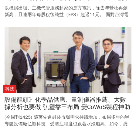
商限制？
以機房出租、主機代管服務起家的是方電訊，除去年營收再創
新高，且連兩年每股稅後純益（EPS）超過11元。 面對台灣電
信三雄、微軟等資料中心業者，是方如何持續成長動能，並投
資機房緊抓新商機？
科技
設備龍頭》化學品供應、量測儀器推薦、大數
據分析也要做 弘塑靠三布局 變CoWoS製程神助
手
(今周刊1425) 隨著先進封裝市場需求持續增加，布局多年的半
導體設備廠弘塑科技，受關注程度也跟著水漲船高。如今，憑
藉投資收購的多元布局，已有提供客戶全方位解決方案的能