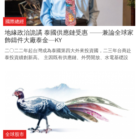
國際總經
地緣政治詭譎 泰國供應鏈受惠 ——兼論全球家
飾鑄件大廠泰金—KY
二○二二年起台灣成為泰國第四大外來投資國，二三年台商赴
泰投資續創新高。 主因既有供應鏈、外勞開放、水電基礎設
施、稅務獎勵等優惠外，政治環境穩定更是台商首要考量。
全球股市