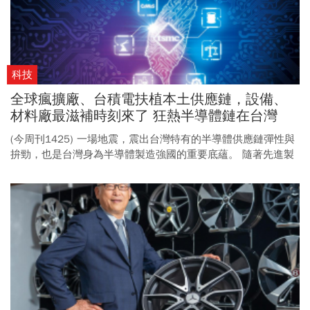
科技
全球瘋擴廠、台積電扶植本土供應鏈，設備、
材料廠最滋補時刻來了 狂熱半導體鏈在台灣
(今周刊1425) 一場地震，震出台灣特有的半導體供應鏈彈性與
拚勁，也是台灣身為半導體製造強國的重要底蘊。 隨著先進製
程的發展，以及AI巨浪帶出的晶片客製化趨勢，半導體供應鏈的
台灣本土軍團，儼然是當前資本市場最具亮度的族群。