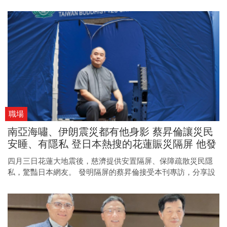
「符合標準」的公益社團法人納入抵稅範圍，但這條界線又該
如何劃定？
職場
南亞海嘯、伊朗震災都有他身影 蔡昇倫讓災民
安睡、有隱私 登日本熱搜的花蓮賑災隔屏 他發
明的！
四月三日花蓮大地震後，慈濟提供安置隔屏、保障疏散災民隱
私，驚豔日本網友。 發明隔屏的蔡昇倫接受本刊專訪，分享設
計背後的巧思，以及他投身賑災二十多年的暖心故事。