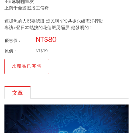
3個麻將咖室友
上演千金遊戲股王傳奇
連抓魚的人都要認證 漁民與NPO共掀永續海洋行動
專訪>登日本熱搜的花蓮賑災隔屏 他發明的！
NT$80
優惠價：
原價：
NT$99
此商品已完售
文章