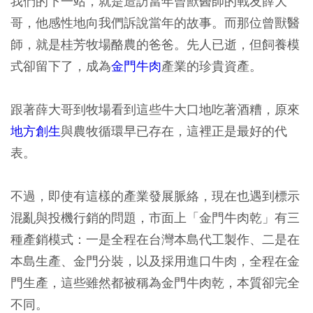
我們的下一站，就是造訪當年曾獸醫師的戰友薛大
哥，他感性地向我們訴說當年的故事。而那位曾獸醫
師，就是桂芳牧場酪農的爸爸。先人已逝，但飼養模
式卻留下了，成為
金門牛肉
產業的珍貴資產。
跟著薛大哥到牧場看到這些牛大口地吃著酒糟，原來
地方創生
與農牧循環早已存在，這裡正是最好的代
表。
不過，即使有這樣的產業發展脈絡，現在也遇到標示
混亂與投機行銷的問題，市面上「金門牛肉乾」有三
種產銷模式：一是全程在台灣本島代工製作、二是在
本島生產、金門分裝，以及採用進口牛肉，全程在金
門生產，這些雖然都被稱為金門牛肉乾，本質卻完全
不同。