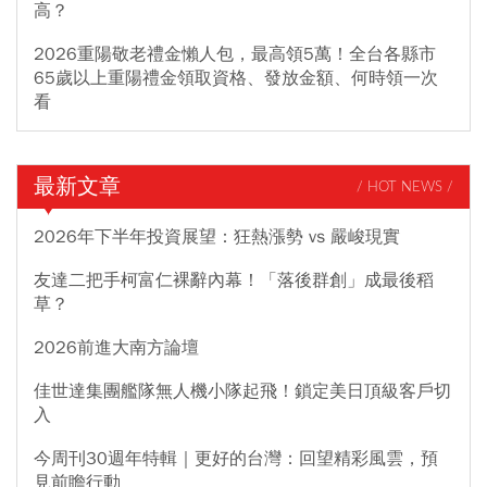
高？
2026重陽敬老禮金懶人包，最高領5萬！全台各縣市
65歲以上重陽禮金領取資格、發放金額、何時領一次
看
最新文章
/ HOT NEWS /
2026年下半年投資展望：狂熱漲勢 vs 嚴峻現實
友達二把手柯富仁裸辭內幕！「落後群創」成最後稻
草？
2026前進大南方論壇
佳世達集團艦隊無人機小隊起飛！鎖定美日頂級客戶切
入
今周刊30週年特輯｜更好的台灣：回望精彩風雲，預
見前瞻行動