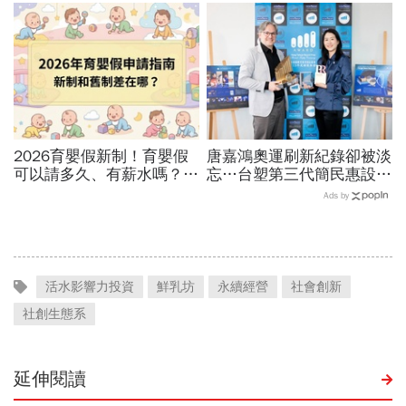
作，靠企業賦能走出淘汰恐
「霸凌」的3條安全邊界
懼
2026育嬰假新制！育嬰假
唐嘉鴻奧運刷新紀錄卻被淡
可以請多久、有薪水嗎？育
忘…台塑第三代簡民惠設台
嬰留職停薪津貼申請、準備
灣首座「創紀錄獎」：不是
Ads by
資料，和舊制差異一次看
只有金牌才值得掌聲
活水影響力投資
鮮乳坊
永續經營
社會創新
社創生態系
延伸閱讀