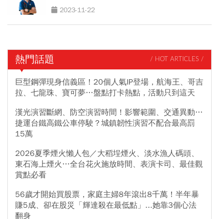
2023-11-22
熱門話題
/ HOT ARTICLES /
巨型鋼彈現身信義區！20個人氣IP登場，航海王、哥吉
拉、七龍珠、寶可夢…盤點打卡熱點，活動只到這天
漢光演習斷網、防空演習時間！影響範圍、交通異動…
捷運台鐵高鐵公車停駛？城鎮韌性演習不配合最高罰
15萬
2026夏季煙火懶人包／大稻埕煙火、淡水漁人碼頭、
東石海上煙火…全台花火施放時間、表演卡司、最佳觀
賞點必看
56歲才開始買股票，家庭主婦8年滾出8千萬！半年暴
賺5成、卻在股災「輝達殺在最低點」...她靠3個心法
翻身