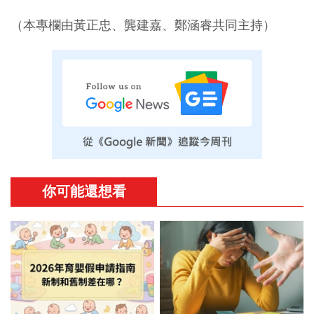
（本專欄由黃正忠、龔建嘉、鄭涵睿共同主持）