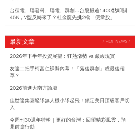
台積電、聯發科、聯電、群創...台股飆逾1400點叩關
45K，V型反轉來了？杜金龍先挑2檔「便當股」
最新文章
/ HOT NEWS /
2026年下半年投資展望：狂熱漲勢 vs 嚴峻現實
友達二把手柯富仁裸辭內幕！「落後群創」成最後稻
草？
2026前進大南方論壇
佳世達集團艦隊無人機小隊起飛！鎖定美日頂級客戶切
入
今周刊30週年特輯｜更好的台灣：回望精彩風雲，預
見前瞻行動