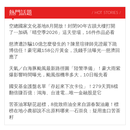
熱門話題
/ HOT STORIES /
空總國家文化基地8月開放！封閉90年古蹟大樓打開
了…加碼「晴空季2026」這天登場，16件作品必看
慈濟遭詐騙10億怎麼發生的？陳昱瑄律師見證嚴下跪
博信任！豪宅藏158公斤黃金，洗錢手法曝光…慈濟回
應了
天氣／白海豚颱風最新路徑圖「陸警準備」！豪大雨紫
爆影響時間曝光，颱風假機率多大，10日報先看
國安基金護盤名單「存起來下次卡位」！279天買8檔
翻倍賺百億：鴻海、台達電...唯一金融股是它
苦茶油苯駢芘超標，8批致癌油全來自源春製油廠！標
榜在地小農卻說不出原料哪來⋯石崇良：疑用進口苦茶
籽