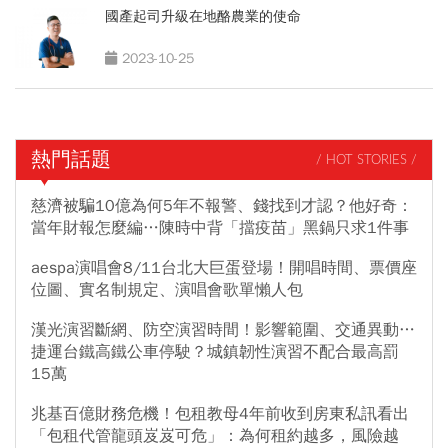
國產起司升級在地酪農業的使命
2023-10-25
熱門話題
/ HOT STORIES /
慈濟被騙10億為何5年不報警、錢找到才認？他好奇：
當年財報怎麼編…陳時中背「擋疫苗」黑鍋只求1件事
aespa演唱會8/11台北大巨蛋登場！開唱時間、票價座
位圖、實名制規定、演唱會歌單懶人包
漢光演習斷網、防空演習時間！影響範圍、交通異動…
捷運台鐵高鐵公車停駛？城鎮韌性演習不配合最高罰
15萬
兆基百億財務危機！包租教母4年前收到房東私訊看出
「包租代管龍頭岌岌可危」：為何租約越多，風險越