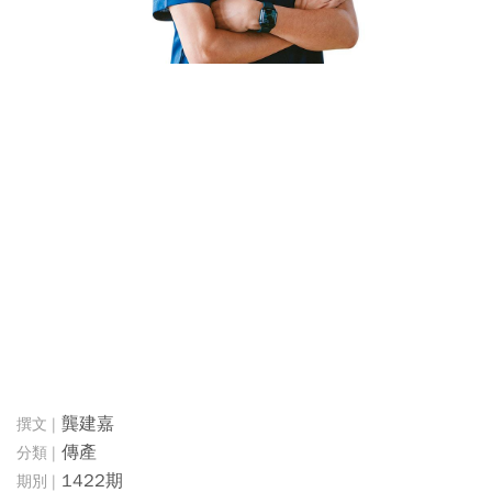
龔建嘉
傳產
1422期